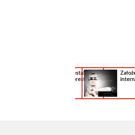
Pomoc PrestaShop,
Założen
wsparcie prestashop
intern