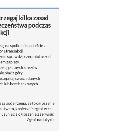
rzegaj kilka zasad
eczeństwa podczas
kcji
ię na spotkanie osobiście z
oną transakcji
cznie sprawdź przedmiot przed
em zapłaty.
ysyłaj płatnych sms-ów
nie płać z góry.
dostępniaj swoich danych
h lub kont bankowych
asz podejrzenia, że to ogłoszenie
zustwem, koniecznie zgłoś w celu
usunięcia ogłoszenia z serwisu!
Zgłoś nadużycie