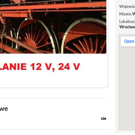
Wojewód
Miasto:
W
Lokalizac
Wrocław
owe
nie