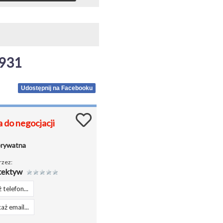
931
Udostępnij na Facebooku
 do negocjacji
prywatna
rzez:
tektyw
 telefon...
aż email...