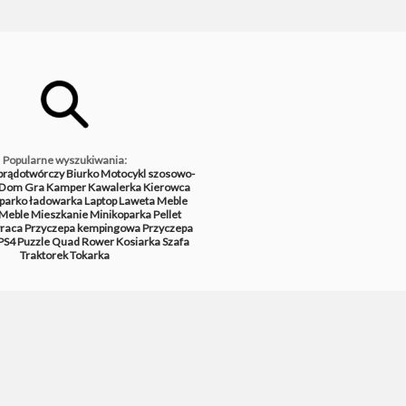
Popularne wyszukiwania:
prądotwórczy
Biurko
Motocykl szosowo-
Dom
Gra
Kamper
Kawalerka
Kierowca
parko ładowarka
Laptop
Laweta
Meble
Meble
Mieszkanie
Minikoparka
Pellet
raca
Przyczepa kempingowa
Przyczepa
PS4
Puzzle
Quad
Rower
Kosiarka
Szafa
Traktorek
Tokarka