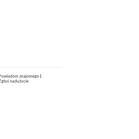
Powiadom znajomego
|
Zgłoś nadużycie