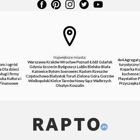
Największe miasta:
4x4
Agregat 
Warszawa
Kraków
Wrocław
Poznań
Łódź
Gdańsk
om i ogród
turystyczny
Gdynia
Szczecin
Bydgoszcz
Lublin
Bielsko-Biała
a
Dla dzieci
Koparka
Ko
Katowice
Bytom
Sosnowiec
Radom
Rzeszów
ługi i firmy
kuchenne
Częstochowa
Białystok
Toruń
Zielona Góra
Gorzów
tuka
Kultura i
Playstation
P
Wielkopolski
Kielce
Tarnów
Nowy Sącz
Wałbrzych
Finansowe
Przyczepka
Olsztyn
Koszalin