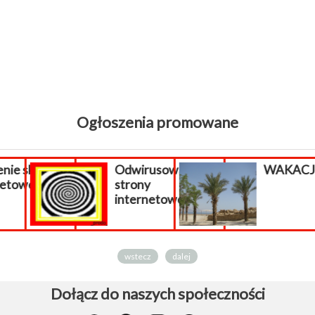
Ogłoszenia promowane
ie sklepu
Odwirusowanie
WAKACJE 
etowego.
strony
internetowej...
wstecz
dalej
Dołącz do naszych społeczności