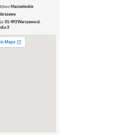
ztwo:
Mazowieckie
arszawa
ja:
01-493 Warszawa ul.
ska 3