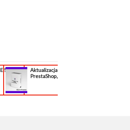
!!!
Aktualizacja
poszukiwani
PrestaShop, migracja...
respondenci z
całej Polski!