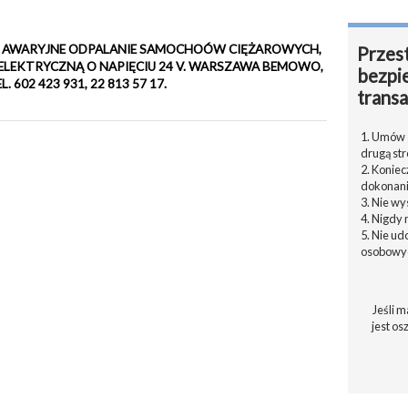
7 17. AWARYJNE ODPALANIE SAMOCHOÓW CIĘŻAROWYCH,
Przest
ELEKTRYCZNĄ O NAPIĘCIU 24 V. WARSZAWA BEMOWO,
bezpi
. 602 423 931, 22 813 57 17.
transa
1. Umów s
drugą str
2. Konie
dokonani
3. Nie w
4. Nigdy 
5. Nie u
osobowyc
Jeśli m
jest os