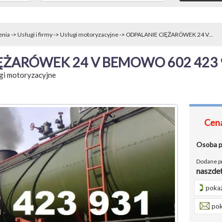
enia
->
Usługi i firmy
->
Usługi motoryzacyjne
->
ODPALANIE CIĘŻARÓWEK 24 V...
ĘŻARÓWEK 24 V BEMOWO 602 423 
gi motoryzacyjne
Cena
Osoba 
Dodane p
naszde
pokaż
pok