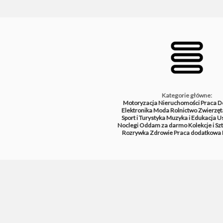
Kategorie główne:
Motoryzacja
Nieruchomości
Praca
D
Elektronika
Moda
Rolnictwo
Zwierzęt
Sport i Turystyka
Muzyka i Edukacja
Us
Noclegi
Oddam za darmo
Kolekcje i Sz
Rozrywka
Zdrowie
Praca dodatkowa