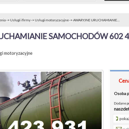
enia
->
Usługi i firmy
->
Usługi motoryzacyjne
->
AWARYJNE URUCHAMIANIE...
UCHAMIANIE SAMOCHODÓW 602 42
gi motoryzacyjne
Cena
Osoba 
Dodane p
naszde
pokaż