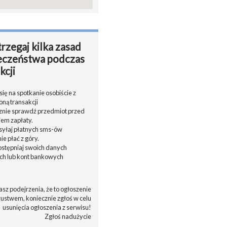
rzegaj kilka zasad
eczeństwa podczas
kcji
ię na spotkanie osobiście z
oną transakcji
cznie sprawdź przedmiot przed
em zapłaty.
ysyłaj płatnych sms-ów
nie płać z góry.
dostępniaj swoich danych
h lub kont bankowych
asz podejrzenia, że to ogłoszenie
zustwem, koniecznie zgłoś w celu
usunięcia ogłoszenia z serwisu!
Zgłoś nadużycie