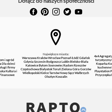
Dołącz do naszych społeczności
Największe miasta:
4x4
Agregat 
Warszawa
Kraków
Wrocław
Poznań
Łódź
Gdańsk
om i ogród
turystyczny
Gdynia
Szczecin
Bydgoszcz
Lublin
Bielsko-Biała
a
Dla dzieci
Koparka
Ko
Katowice
Bytom
Sosnowiec
Radom
Rzeszów
ługi i firmy
kuchenne
Częstochowa
Białystok
Toruń
Zielona Góra
Gorzów
tuka
Kultura i
Playstation
P
Wielkopolski
Kielce
Tarnów
Nowy Sącz
Wałbrzych
Finansowe
Przyczepka
Olsztyn
Koszalin