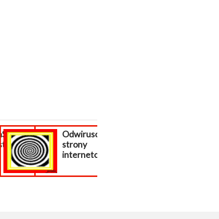
aShop,
Odwirusowanie
stashop
strony
internetowej...