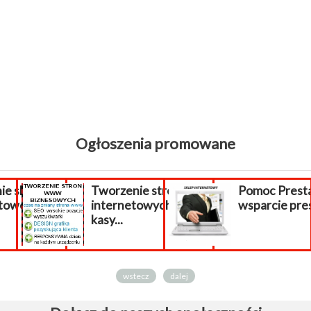
Ogłoszenia promowane
ie sklepu
Tworzenie stron
Pomoc Prest
etowego.
internetowych
wsparcie pre
kasy...
wstecz
dalej