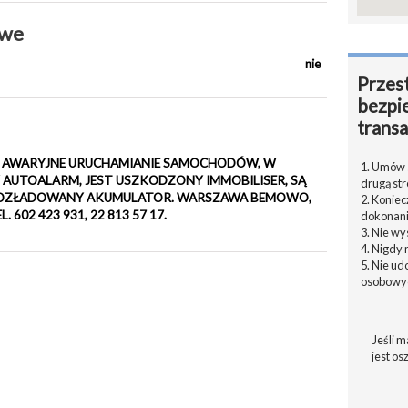
owe
nie
Przest
bezpi
transa
7 17. AWARYJNE URUCHAMIANIE SAMOCHODÓW, W
1. Umów s
AUTOALARM, JEST USZKODZONY IMMOBILISER, SĄ
drugą str
 ROZŁADOWANY AKUMULATOR. WARSZAWA BEMOWO,
2. Konie
. 602 423 931, 22 813 57 17.
dokonani
3. Nie w
4. Nigdy 
5. Nie u
osobowyc
Jeśli m
jest os