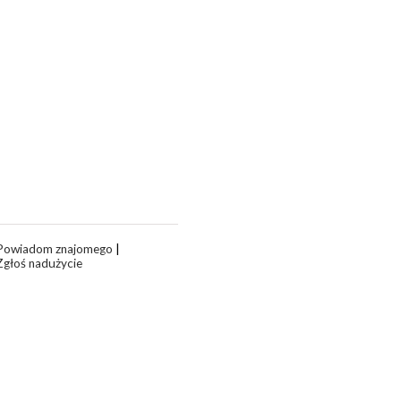
Powiadom znajomego
|
Zgłoś nadużycie