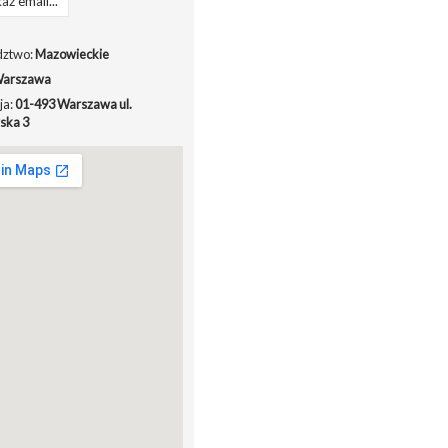
aż email...
ztwo:
Mazowieckie
arszawa
ja:
01-493 Warszawa ul.
ska 3