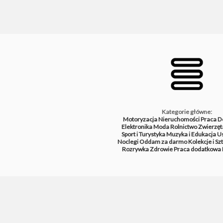
Kategorie główne:
Motoryzacja
Nieruchomości
Praca
D
Elektronika
Moda
Rolnictwo
Zwierzęt
Sport i Turystyka
Muzyka i Edukacja
Us
Noclegi
Oddam za darmo
Kolekcje i Sz
Rozrywka
Zdrowie
Praca dodatkowa