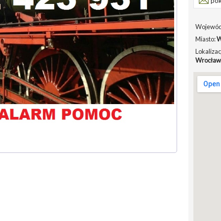
pok
Wojewód
Miasto:
W
Lokalizac
Wrocław