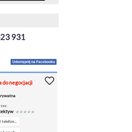
3 931 
Udostępnij na Facebooku
 do negocjacji
prywatna
rzez:
tektyw
 telefon...