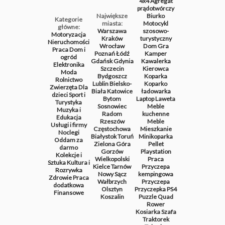
4x4
Agregat
prądotwórczy
Największe
Biurko
Kategorie
miasta:
Motocykl
główne:
Warszawa
szosowo-
Motoryzacja
Kraków
turystyczny
Nieruchomości
Wrocław
Dom
Gra
Praca
Dom i
Poznań
Łódź
Kamper
ogród
Gdańsk
Gdynia
Kawalerka
Elektronika
Szczecin
Kierowca
Moda
Bydgoszcz
Koparka
Rolnictwo
Lublin
Bielsko-
Koparko
Zwierzęta
Dla
Biała
Katowice
ładowarka
dzieci
Sport i
Bytom
Laptop
Laweta
Turystyka
Sosnowiec
Meble
Muzyka i
Radom
kuchenne
Edukacja
Rzeszów
Meble
Usługi i firmy
Częstochowa
Mieszkanie
Noclegi
Białystok
Toruń
Minikoparka
Oddam za
Zielona Góra
Pellet
darmo
Gorzów
Playstation
Kolekcje i
Wielkopolski
Praca
Sztuka
Kultura i
Kielce
Tarnów
Przyczepa
Rozrywka
Nowy Sącz
kempingowa
Zdrowie
Praca
Wałbrzych
Przyczepa
dodatkowa
Olsztyn
Przyczepka
PS4
Finansowe
Koszalin
Puzzle
Quad
Rower
Kosiarka
Szafa
Traktorek