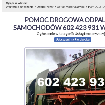
Oglądasz właśnie:
Wszystkie ogłoszenia
->
Usługi i firmy
->
Usługi motoryzacyjne
->
POMOC DROG
POMOC DROGOWA ODPALA
SAMOCHODÓW 602 423 931 
Ogłoszenie w kategorii:
Usługi motoryzacy
Udostępnij na Facebooku