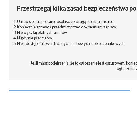
Przestrzegaj kilka zasad bezpieczeństwa po
1. Umów się na spotkanie osobiście z drugą stroną transakcji
2. Koniecznie sprawdź przedmiot przed dokonaniem zapłaty.
3. Nie wysyłaj płatnych sms-ów
4. Nigdy nie płać z góry.
5. Nie udostępniaj swoich danych osobowych lub kont bankowych
Jeśli masz podejrzenia, że to ogłoszenie jest oszustwem, koniec
ogłoszenia 