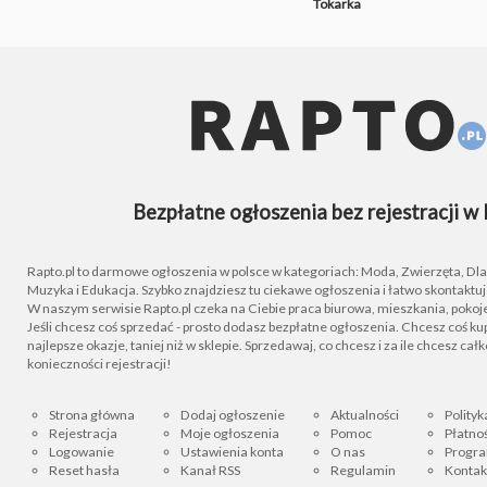
Tokarka
Bezpłatne ogłoszenia bez rejestracji w 
Rapto.pl to darmowe ogłoszenia w polsce w kategoriach: Moda, Zwierzęta, Dla D
Muzyka i Edukacja. Szybko znajdziesz tu ciekawe ogłoszenia i łatwo skontaktu
W naszym serwisie Rapto.pl czeka na Ciebie praca biurowa, mieszkania, pokoje
Jeśli chcesz coś sprzedać - prosto dodasz bezpłatne ogłoszenia. Chcesz coś kupi
najlepsze okazje, taniej niż w sklepie. Sprzedawaj, co chcesz i za ile chcesz cał
konieczności rejestracji!
Strona główna
Dodaj ogłoszenie
Aktualności
Polityk
Rejestracja
Moje ogłoszenia
Pomoc
Płatnoś
Logowanie
Ustawienia konta
O nas
Progra
Reset hasła
Kanał RSS
Regulamin
Kontak