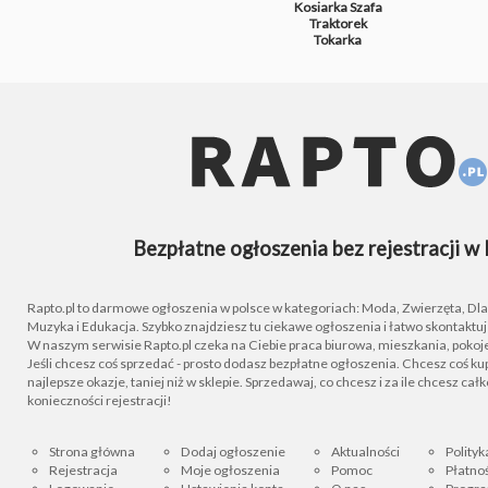
Kosiarka
Szafa
Traktorek
Tokarka
Bezpłatne ogłoszenia bez rejestracji w 
Rapto.pl to darmowe ogłoszenia w polsce w kategoriach: Moda, Zwierzęta, Dla D
Muzyka i Edukacja. Szybko znajdziesz tu ciekawe ogłoszenia i łatwo skontaktu
W naszym serwisie Rapto.pl czeka na Ciebie praca biurowa, mieszkania, pokoje
Jeśli chcesz coś sprzedać - prosto dodasz bezpłatne ogłoszenia. Chcesz coś kupi
najlepsze okazje, taniej niż w sklepie. Sprzedawaj, co chcesz i za ile chcesz cał
konieczności rejestracji!
Strona główna
Dodaj ogłoszenie
Aktualności
Polityk
Rejestracja
Moje ogłoszenia
Pomoc
Płatnoś