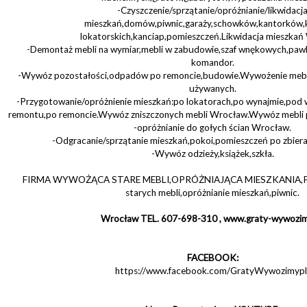
-Czyszczenie/sprzątanie/opróżnianie/likwidacj
mieszkań,domów,piwnic,garaży,schowków,kantorków
lokatorskich,kanciap,pomieszczeń.Likwidacja mieszkań
-Demontaż mebli na wymiar,mebli w zabudowie,szaf wnękowych,pawl
komandor.
-Wywóz pozostałości,odpadów po remoncie,budowie.Wywożenie meb
używanych.
-Przygotowanie/opróżnienie mieszkań:po lokatorach,po wynajmie,pod
remontu,po remoncie.Wywóz zniszczonych mebli Wrocław.Wywóz mebli
-opróżnianie do gołych ścian Wrocław.
-Odgracanie/sprzątanie mieszkań,pokoi,pomieszczeń po zbier
-Wywóz odzieży,książek,szkła.
FIRMA WYWOŻĄCA STARE MEBLI,OPRÓŻNIAJĄCA MIESZKANIA,PI
starych mebli,opróżnianie mieszkań,piwnic.
Wrocław TEL. 607-698-310 , www.graty-wywozim
FACEBOOK:
https://www.facebook.com/GratyWywozimypl