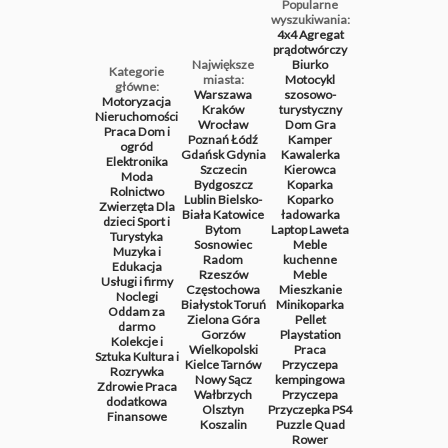
Popularne
wyszukiwania:
4x4
Agregat
prądotwórczy
Największe
Biurko
Kategorie
miasta:
Motocykl
główne:
Warszawa
szosowo-
Motoryzacja
Kraków
turystyczny
Nieruchomości
Wrocław
Dom
Gra
Praca
Dom i
Poznań
Łódź
Kamper
ogród
Gdańsk
Gdynia
Kawalerka
Elektronika
Szczecin
Kierowca
Moda
Bydgoszcz
Koparka
Rolnictwo
Lublin
Bielsko-
Koparko
Zwierzęta
Dla
Biała
Katowice
ładowarka
dzieci
Sport i
Bytom
Laptop
Laweta
Turystyka
Sosnowiec
Meble
Muzyka i
Radom
kuchenne
Edukacja
Rzeszów
Meble
Usługi i firmy
Częstochowa
Mieszkanie
Noclegi
Białystok
Toruń
Minikoparka
Oddam za
Zielona Góra
Pellet
darmo
Gorzów
Playstation
Kolekcje i
Wielkopolski
Praca
Sztuka
Kultura i
Kielce
Tarnów
Przyczepa
Rozrywka
Nowy Sącz
kempingowa
Zdrowie
Praca
Wałbrzych
Przyczepa
dodatkowa
Olsztyn
Przyczepka
PS4
Finansowe
Koszalin
Puzzle
Quad
Rower