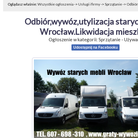
Oglądasz właśnie:
Wszystkie ogłoszenia
->
Usługi i firmy
->
Sprzątanie
->
Odbiór
Odbiór,wywóz,utylizacja staryc
Wrocław.Likwidacja miesz
Ogłoszenie w kategorii:
Sprzątanie
-
Używa
Udostępnij na Facebooku