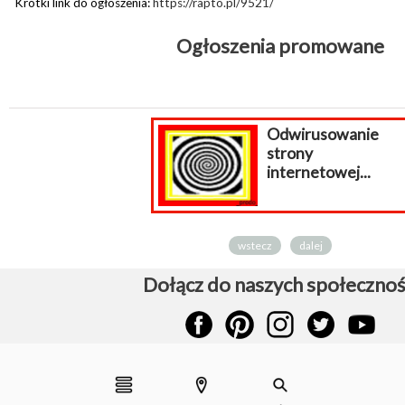
Krótki link do ogłoszenia:
https://rapto.pl/9521/
Ogłoszenia promowane
Odwirusowanie
strony
internetowej...
wstecz
dalej
Dołącz do naszych społecznoś