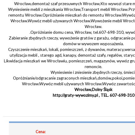
Wrocław,demontaż szaf przesuwnych Wrocław,Kto wywozi stare m
Wyniesienie mebli z mieszkania Wrocław,Transport mebli Wrocław.Pr
remontu Wrocław.Opróżnianie mieszkań do remontu Wrocław.Wywóz
Wrocław.Wywóz mebli używanych Wrocław.Wywożenie mebli Wrocła
Wrocław.
.Opróżnianie domu cena, Wrocław, tel.607-698-310, wywóz,
Zabieranie zbędnych rzeczy, wywożenie gratów z garażu, odgracanie p
domów w wywozem wyposażenia.
Czyszczenie mieszkań, lokali, pomieszczeń, z dywanów, materacy,wersal
utylizacja mebli , starego agd, kanapy, demontaż szafy, regałów, stary
Likwidacja mieszkań we Wrocławiu, pomieszczeń, magazynów, wywóz gr
remoncie.
Wyniesienie i zniesienie zbędnych rzeczy, śmieci
Opróżnianie/odgracanie zagraconych mieszkań,domów,pokoi,pomies
Wrocław.Wywóz mebli używanych Wrocław.Wywóz zawartości
Wrocław,Dolny Śląsk
http://graty-wywozimy.pl , TEL. 607-698-310
Cena: