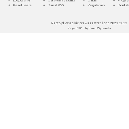
Logowanie
Ustawienia konta
O nas
Progra
Reset hasła
Kanał RSS
Regulamin
Kontak
Rapto.pl Wszelkie prawa zastrzeżone 2021-2025
Project 2015 by
Kamil Wyremski