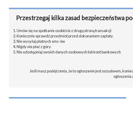
Przestrzegaj kilka zasad bezpieczeństwa po
1. Umów się na spotkanie osobiście z drugą stroną transakcji
2. Koniecznie sprawdź przedmiot przed dokonaniem zapłaty.
3. Nie wysyłaj płatnych sms-ów
4. Nigdy nie płać z góry.
5. Nie udostępniaj swoich danych osobowych lub kont bankowych
Jeśli masz podejrzenia, że to ogłoszenie jest oszustwem, koniec
ogłoszenia 