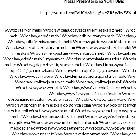
Nasza Prezentacja na YOUTUBE:
https://youtu.be/oEVUCdz3mHg?si=ZR8WhyZ8X_
wywóz starych mebli Wrocław cena,oczyszczanie mieszkań z mebli Wro
mebli Wrocław,odbiór mebli Wrocław,odbiór starych mebli Wrocław,
Wrocław,odbiór zniszczonych mebli Wrocław,gdzie wyrzucić stare me
Wrocław,co zrobić ze starymi meblami Wrocław,wywóz starych mebli W
mieszkań Wrocław,ile kosztuje wywóz starych mebli Wrocław,jaki je
Wrocław,odbiór mebli używanych Wrocław,opróżnianie mieszkań Wrocła
meble Wrocław,jak pozbyć się starych mebli Wrocław,Firma wywożąca 
opróżniająca mieszkania Wrocław,Firma opróżniająca piwnice Wroc
Wrocław,wywóz gratów Wrocław,Firma odbierająca stare meble Wro
Wrocław,utylizacja starych mebli Wrocław,utylizacja mebli Wro
Wrocław,wywóz wersalek Wrocław,Wywóz meblościanek Wrocł
Wrocław,Wywóz wyposażenia mieszkań Wrocła
opróżnianie mieszkań po zbieraczach Wrocław,wywóz gabarytów Wroc
Wrocław,opróżnianie mieszkań do gołych ścian Wrocław,odbiór stary
starych mebli Wrocław,wywózka mebli Wrocław,wywóz mebli po wypr
mebli Wrocław,Demontaż starych mebli Wrocław,wywiezienie staryc
porządkowa Wrocław,wywóz mebli po lokatorach Wrocław,czyszczeni
meblościanek Wrocław,wywóz segmentów Wrocław,wywóz wersalek
Wrocław,wywóz narożników Wrocław,demontaż mebli Wrocław,demo