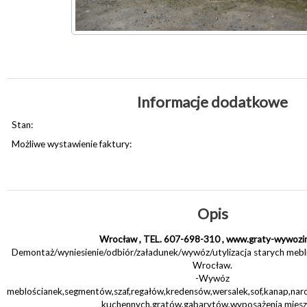
Informacje dodatkowe
Stan:
Możliwe wystawienie faktury:
Opis
Wrocław , TEL. 607-698-310 , www.graty-wywozi
Demontaż/wyniesienie/odbiór/załadunek/wywóz/utylizacja starych meb
Wrocław.
-Wywóz
meblościanek,segmentów,szaf,regałów,kredensów,wersalek,sof,kanap,naro
kuchennych,gratów,gabarytów,wyposażenia miesz