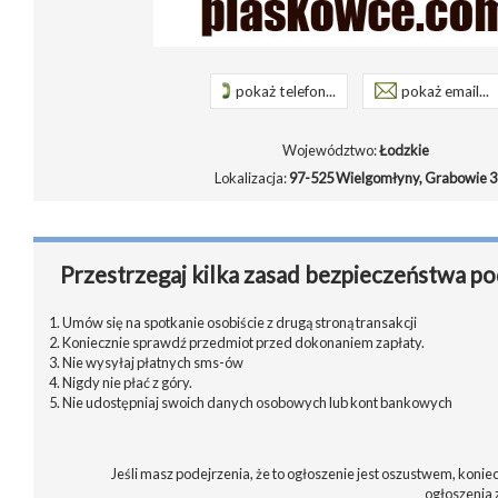
pokaż telefon...
pokaż email...
Województwo:
Łodzkie
Lokalizacja:
97-525 Wielgomłyny, Grabowie 3
Przestrzegaj kilka zasad bezpieczeństwa po
1. Umów się na spotkanie osobiście z drugą stroną transakcji
2. Koniecznie sprawdź przedmiot przed dokonaniem zapłaty.
3. Nie wysyłaj płatnych sms-ów
4. Nigdy nie płać z góry.
5. Nie udostępniaj swoich danych osobowych lub kont bankowych
Jeśli masz podejrzenia, że to ogłoszenie jest oszustwem, koniec
ogłoszenia 