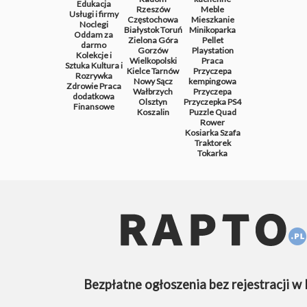
Edukacja
Rzeszów
Meble
Usługi i firmy
Częstochowa
Mieszkanie
Noclegi
Białystok
Toruń
Minikoparka
Oddam za
Zielona Góra
Pellet
darmo
Gorzów
Playstation
Kolekcje i
Wielkopolski
Praca
Sztuka
Kultura i
Kielce
Tarnów
Przyczepa
Rozrywka
Nowy Sącz
kempingowa
Zdrowie
Praca
Wałbrzych
Przyczepa
dodatkowa
Olsztyn
Przyczepka
PS4
Finansowe
Koszalin
Puzzle
Quad
Rower
Kosiarka
Szafa
Traktorek
Tokarka
Bezpłatne ogłoszenia bez rejestracji w 