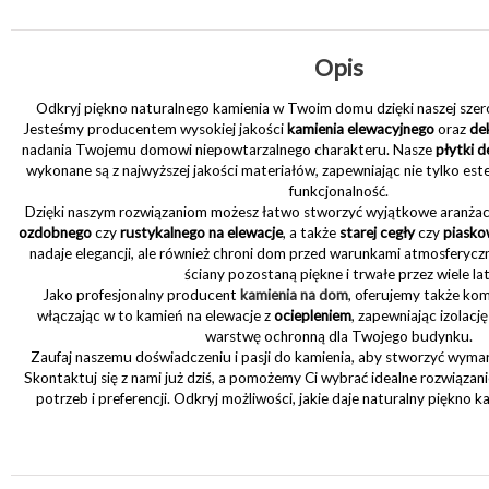
Opis
Odkryj piękno naturalnego kamienia w Twoim domu dzięki naszej sze
Jesteśmy producentem wysokiej jakości
kamienia elewacyjnego
oraz
de
nadania Twojemu domowi niepowtarzalnego charakteru. Nasze
płytki d
wykonane są z najwyższej jakości materiałów, zapewniając nie tylko este
funkcjonalność.
Dzięki naszym rozwiązaniom możesz łatwo stworzyć wyjątkowe aranżacj
ozdobnego
czy
rustykalnego na elewacje
, a także
starej cegły
czy
piasko
nadaje elegancji, ale również chroni dom przed warunkami atmosferycz
ściany pozostaną piękne i trwałe przez wiele lat
Jako profesjonalny producent
kamienia na dom
, oferujemy także ko
włączając w to kamień na elewacje z
ociepleniem
, zapewniając izolacj
warstwę ochronną dla Twojego budynku.
Zaufaj naszemu doświadczeniu i pasji do kamienia, aby stworzyć wymar
Skontaktuj się z nami już dziś, a pomożemy Ci wybrać idealne rozwiąz
potrzeb i preferencji. Odkryj możliwości, jakie daje naturalny piękn