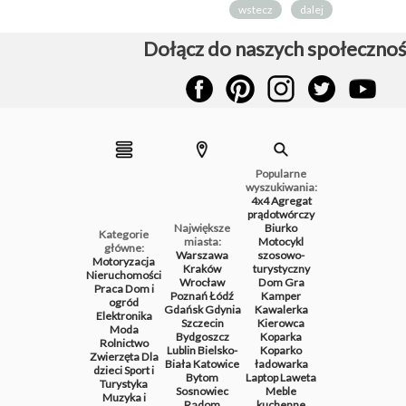
wstecz
dalej
Dołącz do naszych społecznoś
Popularne
wyszukiwania:
4x4
Agregat
prądotwórczy
Największe
Biurko
Kategorie
miasta:
Motocykl
główne:
Warszawa
szosowo-
Motoryzacja
Kraków
turystyczny
Nieruchomości
Wrocław
Dom
Gra
Praca
Dom i
Poznań
Łódź
Kamper
ogród
Gdańsk
Gdynia
Kawalerka
Elektronika
Szczecin
Kierowca
Moda
Bydgoszcz
Koparka
Rolnictwo
Lublin
Bielsko-
Koparko
Zwierzęta
Dla
Biała
Katowice
ładowarka
dzieci
Sport i
Bytom
Laptop
Laweta
Turystyka
Sosnowiec
Meble
Muzyka i
Radom
kuchenne