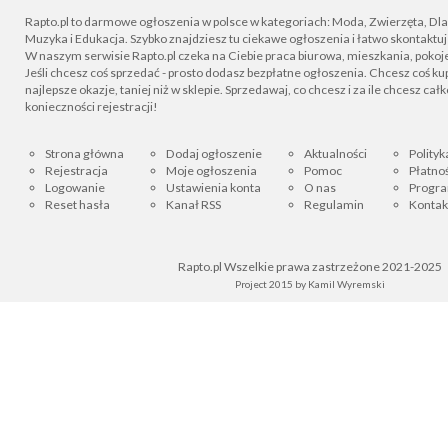
Rapto.pl to darmowe ogłoszenia w polsce w kategoriach: Moda, Zwierzęta, Dla D
Muzyka i Edukacja. Szybko znajdziesz tu ciekawe ogłoszenia i łatwo skontaktu
W naszym serwisie Rapto.pl czeka na Ciebie praca biurowa, mieszkania, pokoje
Jeśli chcesz coś sprzedać - prosto dodasz bezpłatne ogłoszenia. Chcesz coś kupi
najlepsze okazje, taniej niż w sklepie. Sprzedawaj, co chcesz i za ile chcesz cał
konieczności rejestracji!
Strona główna
Dodaj ogłoszenie
Aktualności
Polityk
Rejestracja
Moje ogłoszenia
Pomoc
Płatnoś
Logowanie
Ustawienia konta
O nas
Progra
Reset hasła
Kanał RSS
Regulamin
Kontak
Rapto.pl Wszelkie prawa zastrzeżone 2021-2025
Project 2015 by
Kamil Wyremski