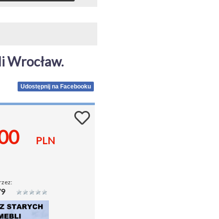
li Wrocław.
Udostępnij na Facebooku
.00
PLN
rzez:
79