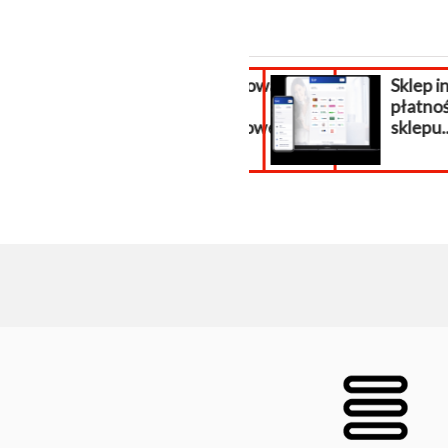
Odwirusowanie
Sklep i
strony
płatnoś
internetowej...
sklepu..