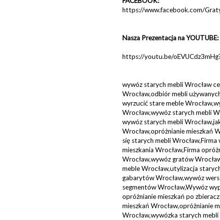
FACEBOOK:
https://www.facebook.com/Gra
Nasza Prezentacja na YOUTUBE:
https://youtu.be/oEVUCdz3mH
wywóz starych mebli Wrocław cen
Wrocław,odbiór mebli używanych
wyrzucić stare meble Wrocław,wy
Wrocław,wywóz starych mebli Wro
wywóz starych mebli Wrocław,jak
Wrocław,opróżnianie mieszkań W
się starych mebli Wrocław,Firma
mieszkania Wrocław,Firma opróż
Wrocław,wywóz gratów Wrocław,
meble Wrocław,utylizacja staryc
gabarytów Wrocław,wywóz wers
segmentów Wrocław,Wywóz wypo
opróżnianie mieszkań po zbiera
mieszkań Wrocław,opróżnianie mi
Wrocław,wywózka starych mebli