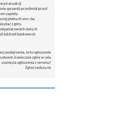
oną transakcji
cznie sprawdź przedmiot przed
em zapłaty.
ysyłaj płatnych sms-ów
nie płać z góry.
dostępniaj swoich danych
h lub kont bankowych
asz podejrzenia, że to ogłoszenie
zustwem, koniecznie zgłoś w celu
usunięcia ogłoszenia z serwisu!
Zgłoś nadużycie