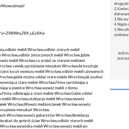
drugą str
tyWywozimypl/
2. Konie
dokonani
3. Nie w
4. Nigdy 
5. Nie u
g?si=ZR8WhyZ8X_uExRXw
osobowyc
a,odbiór mebli Wrocław,odbiór starych mebli
Jeśli m
 Wrocław,odbiór zniszczonych mebli Wrocław,gdzie
jest os
wóz mebli Wrocław,co zrobić ze starymi meblami
cław cennik,opróżnianie mieszkań Wrocław,ile kosztuje
i jest koszt wywozu mebli Wrocław,odbiór mebli używanych
rocław,gdzie można oddać stare meble Wrocław,jak pozbyć
 wywożąca stare meble Wrocław,Firma opróżniająca
niająca piwnice Wrocław,wywóz mebli z domu
Firma odbierająca stare meble Wrocław,Gdzie oddać
h mebli Wrocław,utylizacja mebli Wrocław,wywóz
alek Wrocław,Wywóz meblościanek Wrocław,wywóz
sażenia mieszkań Wrocław,
czach Wrocław,wywóz gabarytów Wrocław,likwidacja
eszkań do gołych ścian Wrocław,odbiór starych mebli
 Wrocław,wywózka mebli Wrocław,wywóz mebli po