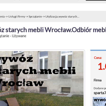
enia
->
Usługi i firmy
->
Sprzątanie
->
Utylizacja,wywóz starych...
óz starych mebli Wrocław.Odbiór meb
ątanie
-
Używane
Cena:
1
Firma
Dodane p
sparta