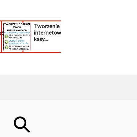
Tworzenie stron
poszukiwani
racja...
internetowych
respondenci z
kasy...
całej Polski!