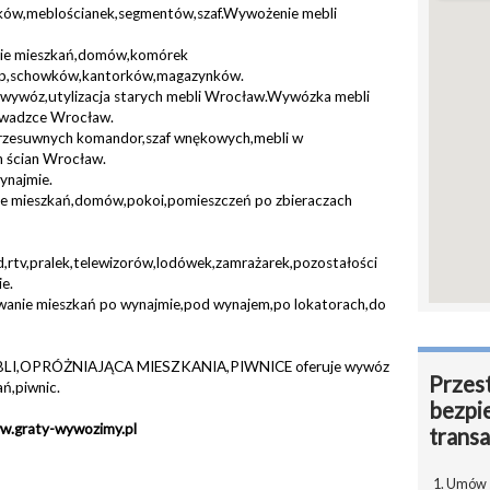
ików,meblościanek,segmentów,szaf.Wywożenie mebli
anie mieszkań,domów,komórek
ciap,schowków,kantorków,magazynków.
,wywóz,utylizacja starych mebli Wrocław.Wywózka mebli
wadzce Wrocław.
przesuwnych komandor,szaf wnękowych,mebli w
h ścian Wrocław.
ynajmie.
nie mieszkań,domów,pokoi,pomieszczeń po zbieraczach
rtv,pralek,telewizorów,lodówek,zamrażarek,pozostałości
e.
wanie mieszkań po wynajmie,pod wynajem,po lokatorach,do
I,OPRÓŻNIAJĄCA MIESZKANIA,PIWNICE oferuje wywóz
Przest
ań,piwnic.
bezpi
w.graty-wywozimy.pl
transa
1. Umów s