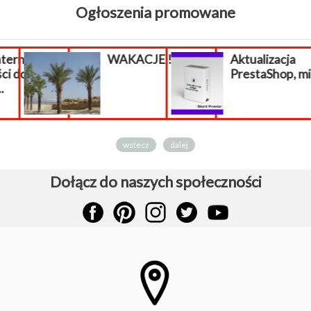
Ogłoszenia promowane
nternetowy
WAKACJE !!!
Aktualizacja
ci do
PrestaShop, mig
.
wstecz
dalej
Dołącz do naszych społeczności