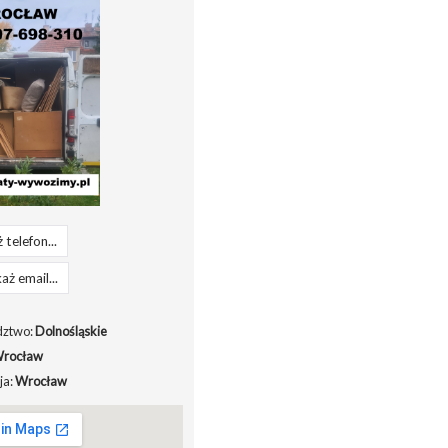
 telefon...
aż email...
ztwo:
Dolnośląskie
rocław
ja:
Wrocław