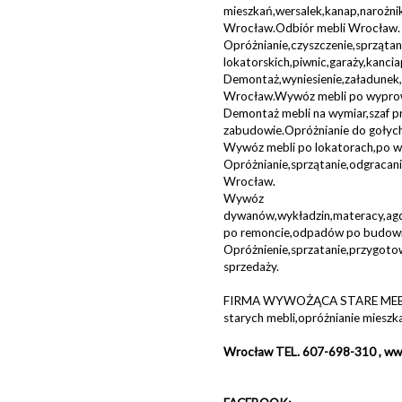
mieszkań,wersalek,kanap,narożn
Wrocław.Odbiór mebli Wrocław.
Opróżnianie,czyszczenie,sprząt
lokatorskich,piwnic,garaży,kan
Demontaż,wyniesienie,załadunek
Wrocław.Wywóz mebli po wypro
Demontaż mebli na wymiar,szaf 
zabudowie.Opróżnianie do gołyc
Wywóz mebli po lokatorach,po w
Opróżnianie,sprzątanie,odgraca
Wrocław.
Wywóz
dywanów,wykładzin,materacy,agd,
po remoncie,odpadów po budowi
Opróżnienie,sprzatanie,przygoto
sprzedaży.
FIRMA WYWOŻĄCA STARE MEBL
starych mebli,opróżnianie mieszk
Wrocław TEL. 607-698-310 , ww