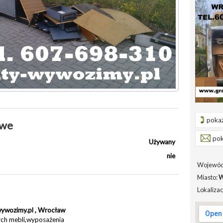
pokaż
owe
pok
Używany
nie
Wojewód
Miasto:
W
Lokalizac
ywozimy.pl , Wrocław
ych mebli,wyposażenia