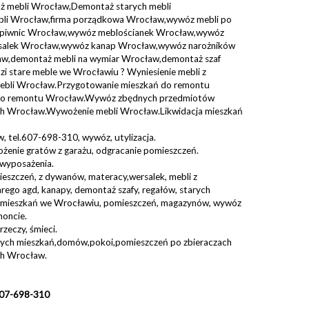
 mebli Wrocław,Demontaż starych mebli
bli Wrocław,firma porządkowa Wrocław,wywóz mebli po
e piwnic Wrocław,wywóz meblościanek Wrocław,wywóz
alek Wrocław,wywóz kanap Wrocław,wywóz narożników
w,demontaż mebli na wymiar Wrocław,demontaż szaf
 stare meble we Wrocławiu ? Wyniesienie mebli z
ebli Wrocław.Przygotowanie mieszkań do remontu
 do remontu Wrocław.Wywóz zbędnych przedmiotów
 Wrocław.Wywożenie mebli Wrocław.Likwidacja mieszkań
, tel.607-698-310, wywóz, utylizacja.
ożenie gratów z garażu, odgracanie pomieszczeń.
wyposażenia.
mieszczeń, z dywanów, materacy,wersalek, mebli z
tarego agd, kanapy, demontaż szafy, regałów, starych
ja mieszkań we Wrocławiu, pomieszczeń, magazynów, wywóz
moncie.
rzeczy, śmieci.
nych mieszkań,domów,pokoi,pomieszczeń po zbieraczach
h Wrocław.
 607-698-310