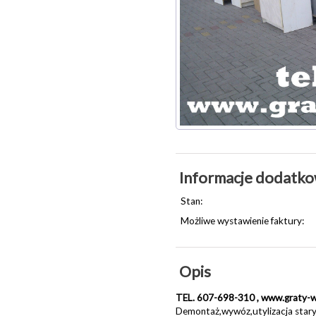
Informacje dodatk
Stan:
Możliwe wystawienie faktury:
Opis
TEL. 607-698-310 , www.graty-w
Demontaż,wywóz,utylizacja star