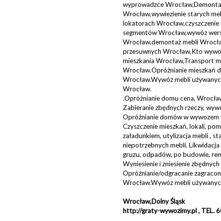
wyprowadzce Wrocław,Demontaż
Wrocław,wywiezienie starych me
lokatorach Wrocław,czyszczeni
segmentów Wrocław,wywóz wers
Wrocław,demontaż mebli Wrocła
przesuwnych Wrocław,Kto wywozi
mieszkania Wrocław,Transport m
Wrocław.Opróżnianie mieszkań
Wrocław.Wywóz mebli używanych
Wrocław.
.Opróżnianie domu cena, Wrocław
Zabieranie zbędnych rzeczy, wyw
Opróżnianie domów w wywozem 
Czyszczenie mieszkań, lokali, po
załadunkiem, utylizacja mebli , s
niepotrzebnych mebli. Likwidac
gruzu, odpadów, po budowie, re
Wyniesienie i zniesienie zbędnych 
Opróżnianie/odgracanie zagraco
Wrocław.Wywóz mebli używanyc
Wrocław,Dolny Śląsk
http://graty-wywozimy.pl , TEL.