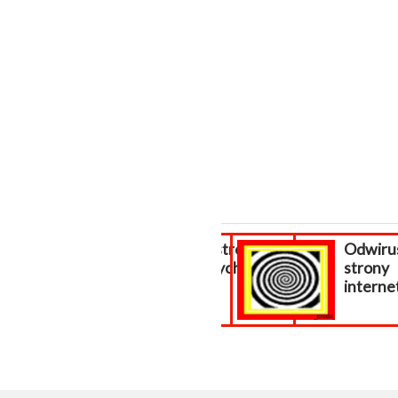
Tworzenie stron
Odwiru
internetowych
strony
kasy...
internet