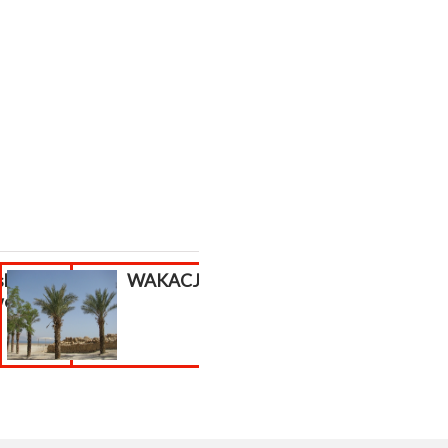
sklepu
WAKACJE !!!
Aktualizacja
wego.
PrestaShop, migrac