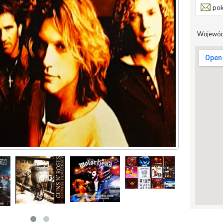
pok
Wojewód