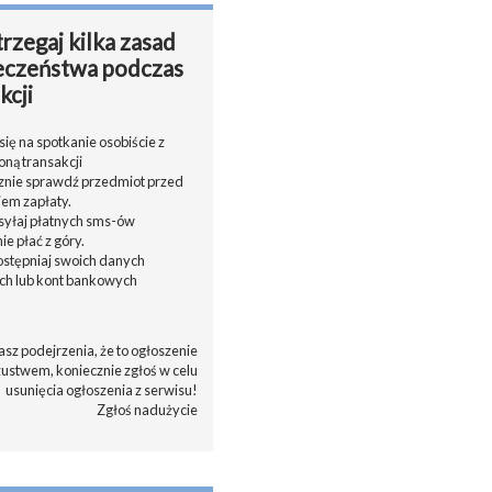
rzegaj kilka zasad
eczeństwa podczas
kcji
ię na spotkanie osobiście z
oną transakcji
cznie sprawdź przedmiot przed
em zapłaty.
ysyłaj płatnych sms-ów
nie płać z góry.
dostępniaj swoich danych
h lub kont bankowych
asz podejrzenia, że to ogłoszenie
zustwem, koniecznie zgłoś w celu
usunięcia ogłoszenia z serwisu!
Zgłoś nadużycie