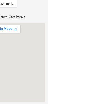
aż email...
ztwo:
Cała Polska