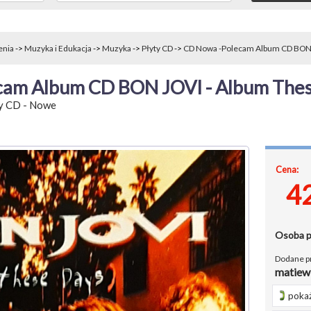
enia
->
Muzyka i Edukacja
->
Muzyka
->
Płyty CD
->
CD Nowa -Polecam Album CD BON.
cam Album CD BON JOVI - Album The
y CD
-
Nowe
Cena:
4
Osoba 
Dodane p
matiew
pokaż