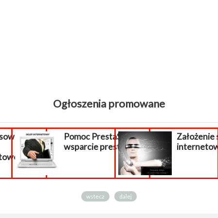
Ogłoszenia promowane
sowanie
Pomoc PrestaShop,
Założenie 
wsparcie prestashop
interneto
owej...
wstecz
dalej