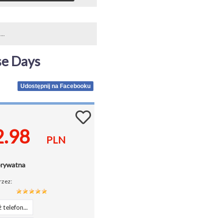
..
se Days
Udostępnij na Facebooku
2.98
PLN
prywatna
rzez:
 telefon...