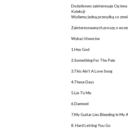
Dodatkowo zainteresuje Cię inna 
Kolekcji-
Wyślemy jedną przesyłką co zmni
Zainteresowanych proszę o wcześ
Wykaz Utworów
1.Hey God
2.Something For The Pain
3.This Ain't A Love Song
4.These Days
5.Lie To Me
6.Damned
7.My Guitar Lies Bleeding In My 
8. Hard Letting You Go