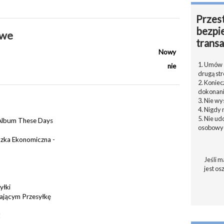
Przest
bezpi
owe
transa
Nowy
1. Umów s
nie
drugą str
2. Konie
dokonani
3. Nie w
4. Nigdy 
5. Nie u
Album These Days
osobowyc
czka Ekonomiczna -
Jeśli m
jest os
yłki
zającym Przesyłkę
!