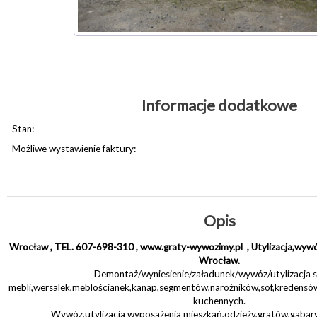
Informacje dodatkowe
Stan:
Możliwe wystawienie faktury:
Opis
Wrocław , TEL. 607-698-310 , www.graty-wywozimy.pl , Utylizacja,wywó
Wrocław.
Demontaż/wyniesienie/załadunek/wywóz/utylizacja 
mebli,wersalek,meblościanek,kanap,segmentów,narożników,sof,kredensó
kuchennych.
Wywóz,utylizacja wyposażenia mieszkań,odzieży,gratów,gaba