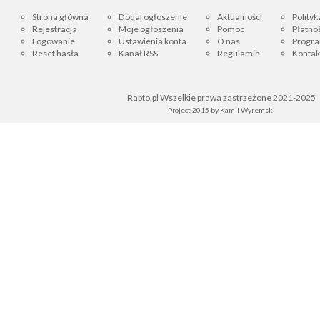
Strona główna
Dodaj ogłoszenie
Aktualności
Polityk
Rejestracja
Moje ogłoszenia
Pomoc
Płatnoś
Logowanie
Ustawienia konta
O nas
Progra
Reset hasła
Kanał RSS
Regulamin
Kontak
Rapto.pl Wszelkie prawa zastrzeżone 2021-2025
Project 2015 by
Kamil Wyremski