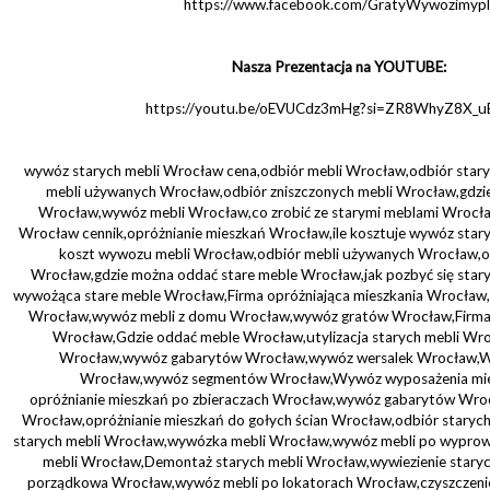
https://www.facebook.com/GratyWywozimypl
Nasza Prezentacja na YOUTUBE:
https://youtu.be/oEVUCdz3mHg?si=ZR8WhyZ8X_
wywóz starych mebli Wrocław cena,odbiór mebli Wrocław,odbiór star
mebli używanych Wrocław,odbiór zniszczonych mebli Wrocław,gdzie
Wrocław,wywóz mebli Wrocław,co zrobić ze starymi meblami Wrocła
Wrocław cennik,opróżnianie mieszkań Wrocław,ile kosztuje wywóz staryc
koszt wywozu mebli Wrocław,odbiór mebli używanych Wrocław,o
Wrocław,gdzie można oddać stare meble Wrocław,jak pozbyć się star
wywożąca stare meble Wrocław,Firma opróżniająca mieszkania Wrocław,F
Wrocław,wywóz mebli z domu Wrocław,wywóz gratów Wrocław,Firma o
Wrocław,Gdzie oddać meble Wrocław,utylizacja starych mebli Wroc
Wrocław,wywóz gabarytów Wrocław,wywóz wersalek Wrocław,W
Wrocław,wywóz segmentów Wrocław,Wywóz wyposażenia mie
opróżnianie mieszkań po zbieraczach Wrocław,wywóz gabarytów Wroc
Wrocław,opróżnianie mieszkań do gołych ścian Wrocław,odbiór stary
starych mebli Wrocław,wywózka mebli Wrocław,wywóz mebli po wypr
mebli Wrocław,Demontaż starych mebli Wrocław,wywiezienie staryc
porządkowa Wrocław,wywóz mebli po lokatorach Wrocław,czyszczeni