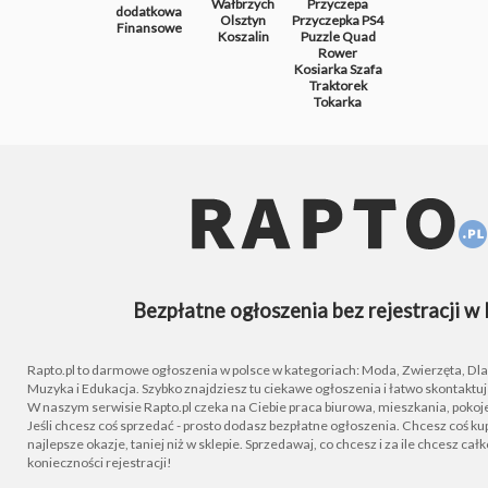
Wałbrzych
Przyczepa
dodatkowa
Olsztyn
Przyczepka
PS4
Finansowe
Koszalin
Puzzle
Quad
Rower
Kosiarka
Szafa
Traktorek
Tokarka
Bezpłatne ogłoszenia bez rejestracji w 
Rapto.pl to darmowe ogłoszenia w polsce w kategoriach: Moda, Zwierzęta, Dla D
Muzyka i Edukacja. Szybko znajdziesz tu ciekawe ogłoszenia i łatwo skontaktu
W naszym serwisie Rapto.pl czeka na Ciebie praca biurowa, mieszkania, pokoje
Jeśli chcesz coś sprzedać - prosto dodasz bezpłatne ogłoszenia. Chcesz coś kupi
najlepsze okazje, taniej niż w sklepie. Sprzedawaj, co chcesz i za ile chcesz cał
konieczności rejestracji!