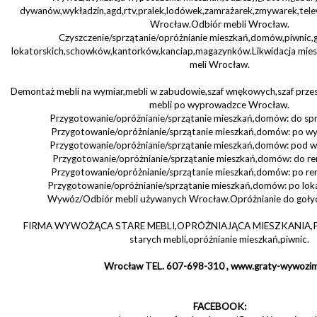
dywanów,wykładzin,agd,rtv,pralek,lodówek,zamrażarek,zmywarek,tel
Wrocław.Odbiór mebli Wrocław.
Czyszczenie/sprzątanie/opróżnianie mieszkań,domów,piwnic,
lokatorskich,schowków,kantorków,kanciap,magazynków.Likwidacja mi
meli Wrocław.
Demontaż mebli na wymiar,mebli w zabudowie,szaf wnękowych,szaf pr
mebli po wyprowadzce Wrocław.
Przygotowanie/opróżnianie/sprzątanie mieszkań,domów: do sp
Przygotowanie/opróżnianie/sprzątanie mieszkań,domów: po w
Przygotowanie/opróżnianie/sprzątanie mieszkań,domów: pod 
Przygotowanie/opróżnianie/sprzątanie mieszkań,domów: do r
Przygotowanie/opróżnianie/sprzątanie mieszkań,domów: po r
Przygotowanie/opróżnianie/sprzątanie mieszkań,domów: po lo
Wywóz/Odbiór mebli używanych Wrocław.Opróżnianie do gołyc
FIRMA WYWOŻĄCA STARE MEBLI,OPRÓŻNIAJĄCA MIESZKANIA,PI
starych mebli,opróżnianie mieszkań,piwnic.
Wrocław TEL. 607-698-310 , www.graty-wywozim
FACEBOOK: