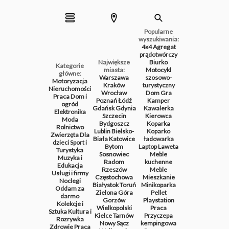
Popularne
wyszukiwania:
4x4
Agregat
prądotwórczy
Największe
Biurko
Kategorie
miasta:
Motocykl
główne:
Warszawa
szosowo-
Motoryzacja
Kraków
turystyczny
Nieruchomości
Wrocław
Dom
Gra
Praca
Dom i
Poznań
Łódź
Kamper
ogród
Gdańsk
Gdynia
Kawalerka
Elektronika
Szczecin
Kierowca
Moda
Bydgoszcz
Koparka
Rolnictwo
Lublin
Bielsko-
Koparko
Zwierzęta
Dla
Biała
Katowice
ładowarka
dzieci
Sport i
Bytom
Laptop
Laweta
Turystyka
Sosnowiec
Meble
Muzyka i
Radom
kuchenne
Edukacja
Rzeszów
Meble
Usługi i firmy
Częstochowa
Mieszkanie
Noclegi
Białystok
Toruń
Minikoparka
Oddam za
Zielona Góra
Pellet
darmo
Gorzów
Playstation
Kolekcje i
Wielkopolski
Praca
Sztuka
Kultura i
Kielce
Tarnów
Przyczepa
Rozrywka
Nowy Sącz
kempingowa
Zdrowie
Praca