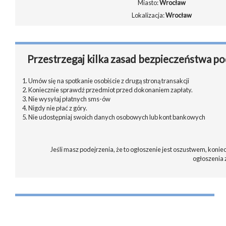
Miasto:
Wrocław
Lokalizacja:
Wrocław
Przestrzegaj kilka zasad bezpieczeństwa po
1. Umów się na spotkanie osobiście z drugą stroną transakcji
2. Koniecznie sprawdź przedmiot przed dokonaniem zapłaty.
3. Nie wysyłaj płatnych sms-ów
4. Nigdy nie płać z góry.
5. Nie udostępniaj swoich danych osobowych lub kont bankowych
Jeśli masz podejrzenia, że to ogłoszenie jest oszustwem, koniec
ogłoszenia 