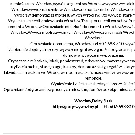
meblościanek Wrocław,wywóz segmentów Wrocław,wywóz wersalek
Wrocław,wywóz narożników Wrocław,demontaż mebli Wrocław,demo
Wrocław,demontaż szaf przesuwnych Wrocław,Kto wywozi stare m
Wyniesienie mebli z mieszkania Wrocław,Transport mebli Wrocław.Pr
remontu Wrocław.Opróżnianie mieszkań do remontu Wrocław.Wywóz
Wrocław.Wywóz mebli używanych Wrocław.Wywożenie mebli Wrocła
Wrocław.
.Opróżnianie domu cena, Wrocław, tel.607-698-310, wywóz,
Zabieranie zbędnych rzeczy, wywożenie gratów z garażu, odgracanie p
domów w wywozem wyposażenia.
Czyszczenie mieszkań, lokali, pomieszczeń, z dywanów, materacy,wersal
utylizacja mebli , starego agd, kanapy, demontaż szafy, regałów, stary
Likwidacja mieszkań we Wrocławiu, pomieszczeń, magazynów, wywóz gr
remoncie.
Wyniesienie i zniesienie zbędnych rzeczy, śmieci
Opróżnianie/odgracanie zagraconych mieszkań,domów,pokoi,pomieszcze
Wrocław,Dolny Śląsk
http://graty-wywozimy.pl , TEL. 607-698-310