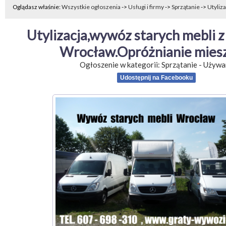
Oglądasz właśnie:
Wszystkie ogłoszenia
->
Usługi i firmy
->
Sprzątanie
->
Utyliz
Utylizacja,wywóz starych mebli z
Wrocław.Opróżnianie mies
Ogłoszenie w kategorii:
Sprzątanie
-
Używa
Udostępnij na Facebooku