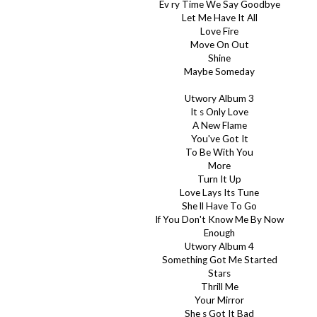
Ev ry Time We Say Goodbye
Let Me Have It All
Love Fire
Move On Out
Shine
Maybe Someday
Utwory Album 3
It s Only Love
A New Flame
You've Got It
To Be With You
More
Turn It Up
Love Lays Its Tune
She ll Have To Go
If You Don't Know Me By Now
Enough
Utwory Album 4
Something Got Me Started
Stars
Thrill Me
Your Mirror
She s Got It Bad