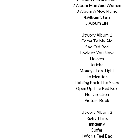
2 Album Man And Women
3 Album A New Flame
4.Album Stars
5.Album Life
Utwory Album 1
Come To My Aid
Sad Old Red
Look At You Now
Heaven
Jericho
Moneys Too Tight
To Mention
Holding Back The Years
Open Up The Red Box
No Direction
Picture Book
Utwory Album 2
Right Thing
Infidelity
Suffer
I Won t Feel Bad