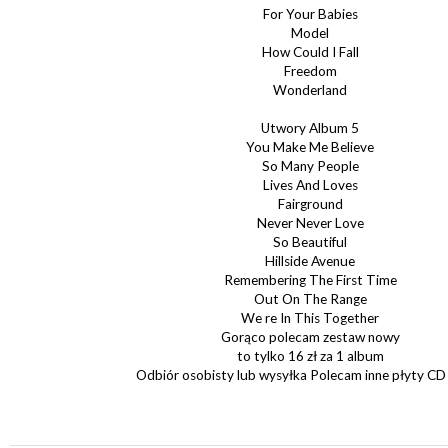
For Your Babies
Model
How Could I Fall
Freedom
Wonderland
Utwory Album 5
You Make Me Believe
So Many People
Lives And Loves
Fairground
Never Never Love
So Beautiful
Hillside Avenue
Remembering The First Time
Out On The Range
We re In This Together
Gorąco polecam zestaw nowy
to tylko 16 zł za 1 album
Odbiór osobisty lub wysyłka Polecam inne płyty C