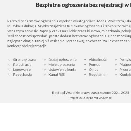
Bezpłatne ogłoszenia bez rejestracji w 
Rapto.pl to darmowe ogłoszenia w polsce w kategoriach: Moda, Zwierzęta, Dla D
Muzyka i Edukacja. Szybko znajdziesz tu ciekawe ogłoszenia i łatwo skontaktu
W naszym serwisie Rapto.pl czeka na Ciebie praca biurowa, mieszkania, pokoje
Jeśli chcesz coś sprzedać - prosto dodasz bezpłatne ogłoszenia. Chcesz coś kupi
najlepsze okazje, taniej niż w sklepie. Sprzedawaj, co chcesz i za ile chcesz cał
konieczności rejestracji!
Strona główna
Dodaj ogłoszenie
Aktualności
Polityk
Rejestracja
Moje ogłoszenia
Pomoc
Płatnoś
Logowanie
Ustawienia konta
O nas
Progra
Reset hasła
Kanał RSS
Regulamin
Kontak
Rapto.pl Wszelkie prawa zastrzeżone 2021-2025
Project 2015 by
Kamil Wyremski