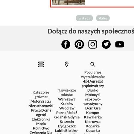
wstecz
dalej
Dołącz do naszych społecznoś
Popularne
wyszukiwania:
4x4
Agregat
prądotwórczy
Największe
Biurko
Kategorie
miasta:
Motocykl
główne:
Warszawa
szosowo-
Motoryzacja
Kraków
turystyczny
Nieruchomości
Wrocław
Dom
Gra
Praca
Dom i
Poznań
Łódź
Kamper
ogród
Gdańsk
Gdynia
Kawalerka
Elektronika
Szczecin
Kierowca
Moda
Bydgoszcz
Koparka
Rolnictwo
Lublin
Bielsko-
Koparko
Zwierzęta
Dla