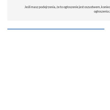
Jeśli masz podejrzenia, że to ogłoszenie jest oszustwem, koniec
ogłoszenia 