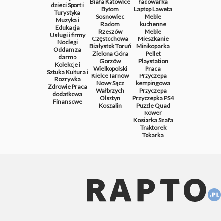
Biała
Katowice
ładowarka
dzieci
Sport i
Bytom
Laptop
Laweta
Turystyka
Sosnowiec
Meble
Muzyka i
Radom
kuchenne
Edukacja
Rzeszów
Meble
Usługi i firmy
Częstochowa
Mieszkanie
Noclegi
Białystok
Toruń
Minikoparka
Oddam za
Zielona Góra
Pellet
darmo
Gorzów
Playstation
Kolekcje i
Wielkopolski
Praca
Sztuka
Kultura i
Kielce
Tarnów
Przyczepa
Rozrywka
Nowy Sącz
kempingowa
Zdrowie
Praca
Wałbrzych
Przyczepa
dodatkowa
Olsztyn
Przyczepka
PS4
Finansowe
Koszalin
Puzzle
Quad
Rower
Kosiarka
Szafa
Traktorek
Tokarka