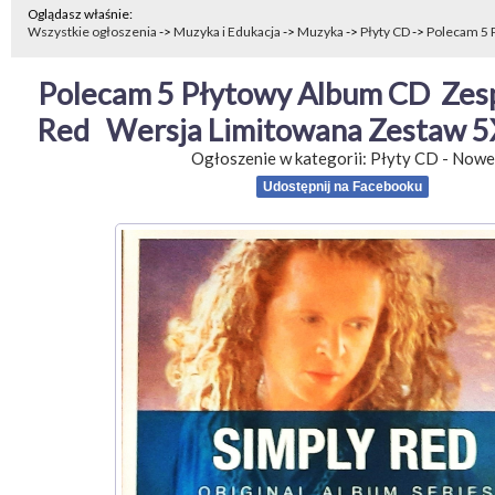
Oglądasz właśnie:
Wszystkie ogłoszenia
->
Muzyka i Edukacja
->
Muzyka
->
Płyty CD
->
Polecam 5 
Polecam 5 Płytowy Album CD  Zesp
Red   Wersja Limitowana Zestaw 
Ogłoszenie w kategorii:
Płyty CD
-
Nowe
Udostępnij na Facebooku