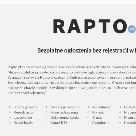
Bezpłatne ogłoszenia bez rejestracji w 
Rapto.pl to darmowe ogłoszenia w polsce w kategoriach: Moda, Zwierzęta, Dla D
Muzyka i Edukacja. Szybko znajdziesz tu ciekawe ogłoszenia i łatwo skontaktu
W naszym serwisie Rapto.pl czeka na Ciebie praca biurowa, mieszkania, pokoje
Jeśli chcesz coś sprzedać - prosto dodasz bezpłatne ogłoszenia. Chcesz coś kupi
najlepsze okazje, taniej niż w sklepie. Sprzedawaj, co chcesz i za ile chcesz cał
konieczności rejestracji!
Strona główna
Dodaj ogłoszenie
Aktualności
Polityk
Rejestracja
Moje ogłoszenia
Pomoc
Płatnoś
Logowanie
Ustawienia konta
O nas
Progra
Reset hasła
Kanał RSS
Regulamin
Kontak