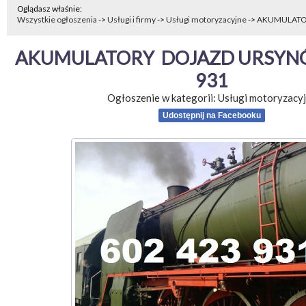
Oglądasz właśnie:
Wszystkie ogłoszenia
->
Usługi i firmy
->
Usługi motoryzacyjne
->
AKUMULATOR
AKUMULATORY  DOJAZD URSYNÓ
931
Ogłoszenie w kategorii:
Usługi motoryzacy
Udostępnij na Facebooku