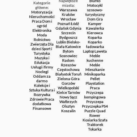
Największe
Biurko
Kategorie
miasta:
Motocykl
główne:
Warszawa
szosowo-
Motoryzacja
Kraków
turystyczny
Nieruchomości
Wrocław
Dom
Gra
Praca
Dom i
Poznań
Łódź
Kamper
ogród
Gdańsk
Gdynia
Kawalerka
Elektronika
Szczecin
Kierowca
Moda
Bydgoszcz
Koparka
Rolnictwo
Lublin
Bielsko-
Koparko
Zwierzęta
Dla
Biała
Katowice
ładowarka
dzieci
Sport i
Bytom
Laptop
Laweta
Turystyka
Sosnowiec
Meble
Muzyka i
Radom
kuchenne
Edukacja
Rzeszów
Meble
Usługi i firmy
Częstochowa
Mieszkanie
Noclegi
Białystok
Toruń
Minikoparka
Oddam za
Zielona Góra
Pellet
darmo
Gorzów
Playstation
Kolekcje i
Wielkopolski
Praca
Sztuka
Kultura i
Kielce
Tarnów
Przyczepa
Rozrywka
Nowy Sącz
kempingowa
Zdrowie
Praca
Wałbrzych
Przyczepa
dodatkowa
Olsztyn
Przyczepka
PS4
Finansowe
Koszalin
Puzzle
Quad
Rower
Kosiarka
Szafa
Traktorek
Tokarka