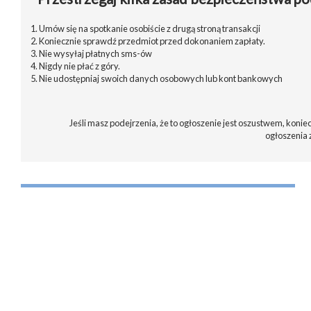
1. Umów się na spotkanie osobiście z drugą stroną transakcji
2. Koniecznie sprawdź przedmiot przed dokonaniem zapłaty.
3. Nie wysyłaj płatnych sms-ów
4. Nigdy nie płać z góry.
5. Nie udostępniaj swoich danych osobowych lub kont bankowych
Jeśli masz podejrzenia, że to ogłoszenie jest oszustwem, koniec
ogłoszenia 