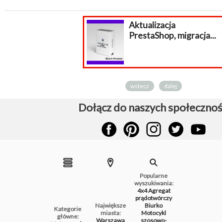
Aktualizacja
PrestaShop, migracja...
wstecz
dalej
Dołącz do naszych społecznoś
Popularne
wyszukiwania:
4x4
Agregat
prądotwórczy
Największe
Biurko
Kategorie
miasta:
Motocykl
główne:
Warszawa
szosowo-