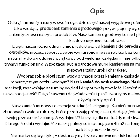
Opis
Odkryj harmonię natury w swoim ogrodzie dzięki naszej wyjątkowej ofe
Jako wiodący
producent kamienia ogrodowego
, przywiązujemy ogro
autentyczności naszych produktów. Nasz kamień ogrodowy to nie ty
każdego pięknego krajobrazu.
Dzięki naszej różnorodnej gamie produktów, od
kamienia do ogrodu
ogródków
, możesz stworzyć swoje wymarzone miejsce relaksu bez k
naturalny do ogrodu jest wyjątkowy pod wieloma względami – nie tylko 
trwały i funkcjonalny. Wzbogacaj swoje ogrodowe murki
kamieniem na mu
niepowtarzalny urok i charakter.
Wyobraź sobie błogi szum wody płynącej przez kamienne kaskady,
romantycznym oczku wodnym? Nasz
kamień do oczka wodnego
ideal
aranżacji, zapewniając naturalny wygląd i długotrwałą trwałość. Kamień 
nasza specjalność! Dzięki naszemu doświadczeniu i pasji, tworzymy malow
ożywią każdy ogród.
Nasz kamień murowy to esencja solidności i elegancji.
Kamień murow
zbudować trwałe struktury, które przetrwają próbę czasu, dodając jedn
Twojej przestrzeni zielonej. A wydajność? Liczy się dla nas każdy metr 
Dlatego średnia wydajność z naszej palety to imponujące 6-8 m2 na tonę
na którą możesz liczyć.
Nie martw się logistyką – dostarczymy Twoje zamówienie dokładnie t