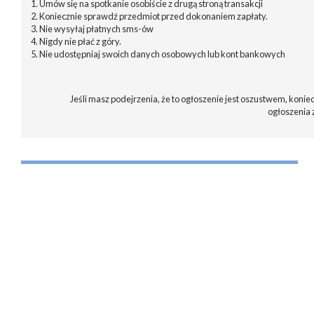
1. Umów się na spotkanie osobiście z drugą stroną transakcji
2. Koniecznie sprawdź przedmiot przed dokonaniem zapłaty.
3. Nie wysyłaj płatnych sms-ów
4. Nigdy nie płać z góry.
5. Nie udostępniaj swoich danych osobowych lub kont bankowych
Jeśli masz podejrzenia, że to ogłoszenie jest oszustwem, koniec
ogłoszenia 