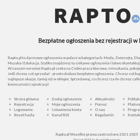
Bezpłatne ogłoszenia bez rejestracji w 
Rapto.pl to darmowe ogłoszenia w polsce w kategoriach: Moda, Zwierzęta, Dla D
Muzyka i Edukacja. Szybko znajdziesz tu ciekawe ogłoszenia i łatwo skontaktu
W naszym serwisie Rapto.pl czeka na Ciebie praca biurowa, mieszkania, pokoje
Jeśli chcesz coś sprzedać - prosto dodasz bezpłatne ogłoszenia. Chcesz coś kupi
najlepsze okazje, taniej niż w sklepie. Sprzedawaj, co chcesz i za ile chcesz cał
konieczności rejestracji!
Strona główna
Dodaj ogłoszenie
Aktualności
Polityk
Rejestracja
Moje ogłoszenia
Pomoc
Płatnoś
Logowanie
Ustawienia konta
O nas
Progra
Reset hasła
Kanał RSS
Regulamin
Kontak
Rapto.pl Wszelkie prawa zastrzeżone 2021-2025
Project 2015 by
Kamil Wyremski