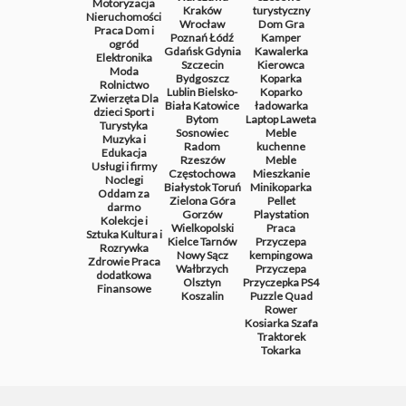
Motoryzacja
Kraków
turystyczny
Nieruchomości
Wrocław
Dom
Gra
Praca
Dom i
Poznań
Łódź
Kamper
ogród
Gdańsk
Gdynia
Kawalerka
Elektronika
Szczecin
Kierowca
Moda
Bydgoszcz
Koparka
Rolnictwo
Lublin
Bielsko-
Koparko
Zwierzęta
Dla
Biała
Katowice
ładowarka
dzieci
Sport i
Bytom
Laptop
Laweta
Turystyka
Sosnowiec
Meble
Muzyka i
Radom
kuchenne
Edukacja
Rzeszów
Meble
Usługi i firmy
Częstochowa
Mieszkanie
Noclegi
Białystok
Toruń
Minikoparka
Oddam za
Zielona Góra
Pellet
darmo
Gorzów
Playstation
Kolekcje i
Wielkopolski
Praca
Sztuka
Kultura i
Kielce
Tarnów
Przyczepa
Rozrywka
Nowy Sącz
kempingowa
Zdrowie
Praca
Wałbrzych
Przyczepa
dodatkowa
Olsztyn
Przyczepka
PS4
Finansowe
Koszalin
Puzzle
Quad
Rower
Kosiarka
Szafa
Traktorek
Tokarka