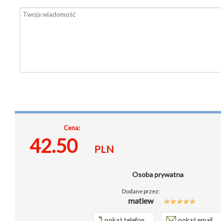
Cena:
42.50
PLN
Osoba prywatna
Dodane przez:
matiew
pokaż telefon...
pokaż email...