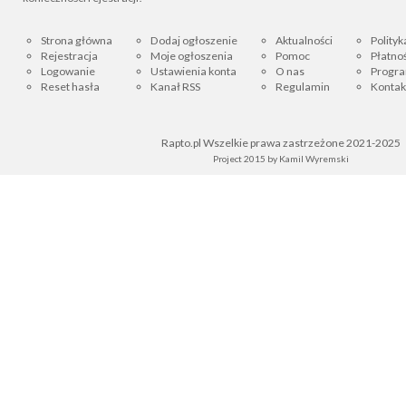
Strona główna
Dodaj ogłoszenie
Aktualności
Polityk
Rejestracja
Moje ogłoszenia
Pomoc
Płatnoś
Logowanie
Ustawienia konta
O nas
Progra
Reset hasła
Kanał RSS
Regulamin
Kontak
Rapto.pl Wszelkie prawa zastrzeżone 2021-2025
Project 2015 by
Kamil Wyremski