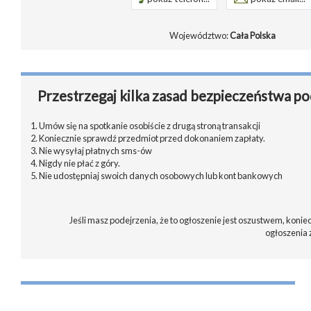
Województwo:
Cała Polska
Przestrzegaj kilka zasad bezpieczeństwa po
1. Umów się na spotkanie osobiście z drugą stroną transakcji
2. Koniecznie sprawdź przedmiot przed dokonaniem zapłaty.
3. Nie wysyłaj płatnych sms-ów
4. Nigdy nie płać z góry.
5. Nie udostępniaj swoich danych osobowych lub kont bankowych
Jeśli masz podejrzenia, że to ogłoszenie jest oszustwem, koniec
ogłoszenia 