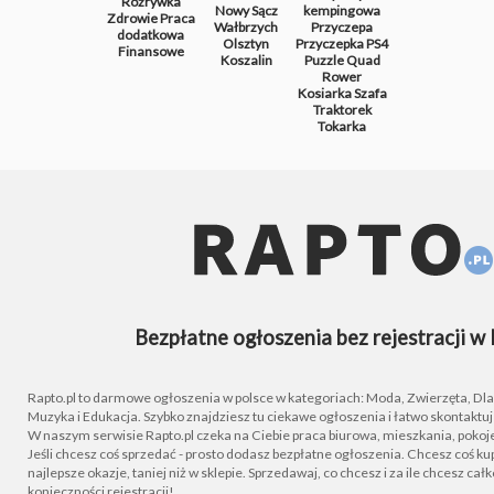
Rozrywka
Nowy Sącz
kempingowa
Zdrowie
Praca
Wałbrzych
Przyczepa
dodatkowa
Olsztyn
Przyczepka
PS4
Finansowe
Koszalin
Puzzle
Quad
Rower
Kosiarka
Szafa
Traktorek
Tokarka
Bezpłatne ogłoszenia bez rejestracji w 
Rapto.pl to darmowe ogłoszenia w polsce w kategoriach: Moda, Zwierzęta, Dla D
Muzyka i Edukacja. Szybko znajdziesz tu ciekawe ogłoszenia i łatwo skontaktu
W naszym serwisie Rapto.pl czeka na Ciebie praca biurowa, mieszkania, pokoje
Jeśli chcesz coś sprzedać - prosto dodasz bezpłatne ogłoszenia. Chcesz coś kupi
najlepsze okazje, taniej niż w sklepie. Sprzedawaj, co chcesz i za ile chcesz cał
konieczności rejestracji!