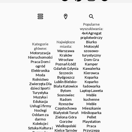
Popularne
wyszukiwania:
4x4
Agregat
prądotwórczy
Największe
Biurko
Kategorie
miasta:
Motocykl
główne:
Warszawa
szosowo-
Motoryzacja
Kraków
turystyczny
Nieruchomości
Wrocław
Dom
Gra
Praca
Dom i
Poznań
Łódź
Kamper
ogród
Gdańsk
Gdynia
Kawalerka
Elektronika
Szczecin
Kierowca
Moda
Bydgoszcz
Koparka
Rolnictwo
Lublin
Bielsko-
Koparko
Zwierzęta
Dla
Biała
Katowice
ładowarka
dzieci
Sport i
Bytom
Laptop
Laweta
Turystyka
Sosnowiec
Meble
Muzyka i
Radom
kuchenne
Edukacja
Rzeszów
Meble
Usługi i firmy
Częstochowa
Mieszkanie
Noclegi
Białystok
Toruń
Minikoparka
Oddam za
Zielona Góra
Pellet
darmo
Gorzów
Playstation
Kolekcje i
Wielkopolski
Praca
Sztuka
Kultura i
Kielce
Tarnów
Przyczepa