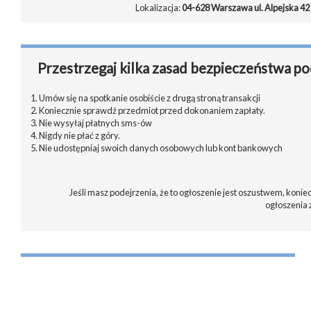
Lokalizacja:
04-628 Warszawa ul. Alpejska 42
Przestrzegaj kilka zasad bezpieczeństwa po
1. Umów się na spotkanie osobiście z drugą stroną transakcji
2. Koniecznie sprawdź przedmiot przed dokonaniem zapłaty.
3. Nie wysyłaj płatnych sms-ów
4. Nigdy nie płać z góry.
5. Nie udostępniaj swoich danych osobowych lub kont bankowych
Jeśli masz podejrzenia, że to ogłoszenie jest oszustwem, koniec
ogłoszenia 