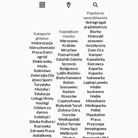
Popularne
wyszukiwania:
4x4
Agregat
prądotwórczy
Największe
Biurko
Kategorie
miasta:
Motocykl
główne:
Warszawa
szosowo-
Motoryzacja
Kraków
turystyczny
Nieruchomości
Wrocław
Dom
Gra
Praca
Dom i
Poznań
Łódź
Kamper
ogród
Gdańsk
Gdynia
Kawalerka
Elektronika
Szczecin
Kierowca
Moda
Bydgoszcz
Koparka
Rolnictwo
Lublin
Bielsko-
Koparko
Zwierzęta
Dla
Biała
Katowice
ładowarka
dzieci
Sport i
Bytom
Laptop
Laweta
Turystyka
Sosnowiec
Meble
Muzyka i
Radom
kuchenne
Edukacja
Rzeszów
Meble
Usługi i firmy
Częstochowa
Mieszkanie
Noclegi
Białystok
Toruń
Minikoparka
Oddam za
Zielona Góra
Pellet
darmo
Gorzów
Playstation
Kolekcje i
Wielkopolski
Praca
Sztuka
Kultura i
Kielce
Tarnów
Przyczepa
Rozrywka
Nowy Sącz
kempingowa
Zdrowie
Praca
Wałbrzych
Przyczepa
dodatkowa
Olsztyn
Przyczepka
PS4