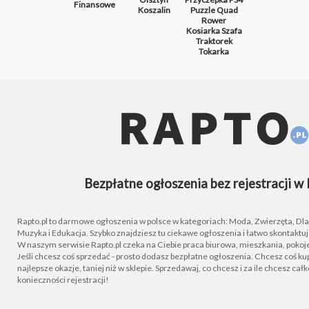
Finansowe
Koszalin
Puzzle
Quad
Rower
Kosiarka
Szafa
Traktorek
Tokarka
Bezpłatne ogłoszenia bez rejestracji w 
Rapto.pl to darmowe ogłoszenia w polsce w kategoriach: Moda, Zwierzęta, Dla D
Muzyka i Edukacja. Szybko znajdziesz tu ciekawe ogłoszenia i łatwo skontaktu
W naszym serwisie Rapto.pl czeka na Ciebie praca biurowa, mieszkania, pokoje
Jeśli chcesz coś sprzedać - prosto dodasz bezpłatne ogłoszenia. Chcesz coś kupi
najlepsze okazje, taniej niż w sklepie. Sprzedawaj, co chcesz i za ile chcesz cał
konieczności rejestracji!