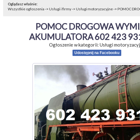
Oglądasz właśnie:
Wszystkie ogłoszenia
->
Usługi i firmy
->
Usługi motoryzacyjne
->
POMOC DRO
POMOC DROGOWA WYMI
AKUMULATORA 602 423 93
Ogłoszenie w kategorii:
Usługi motoryzacy
Udostępnij na Facebooku