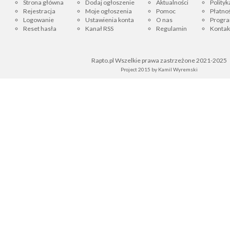
Strona główna
Dodaj ogłoszenie
Aktualności
Polityk
Rejestracja
Moje ogłoszenia
Pomoc
Płatnoś
Logowanie
Ustawienia konta
O nas
Progra
Reset hasła
Kanał RSS
Regulamin
Kontak
Rapto.pl Wszelkie prawa zastrzeżone 2021-2025
Project 2015 by
Kamil Wyremski