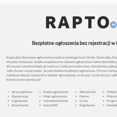
Bezpłatne ogłoszenia bez rejestracji w 
Rapto.pl to darmowe ogłoszenia w polsce w kategoriach: Moda, Zwierzęta, Dla D
Muzyka i Edukacja. Szybko znajdziesz tu ciekawe ogłoszenia i łatwo skontaktu
W naszym serwisie Rapto.pl czeka na Ciebie praca biurowa, mieszkania, pokoje
Jeśli chcesz coś sprzedać - prosto dodasz bezpłatne ogłoszenia. Chcesz coś kupi
najlepsze okazje, taniej niż w sklepie. Sprzedawaj, co chcesz i za ile chcesz cał
konieczności rejestracji!
Strona główna
Dodaj ogłoszenie
Aktualności
Polityk
Rejestracja
Moje ogłoszenia
Pomoc
Płatnoś
Logowanie
Ustawienia konta
O nas
Progra
Reset hasła
Kanał RSS
Regulamin
Kontak