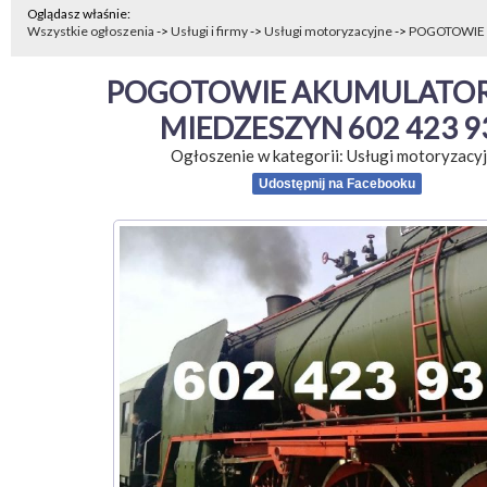
Oglądasz właśnie:
Wszystkie ogłoszenia
->
Usługi i firmy
->
Usługi motoryzacyjne
->
POGOTOWIE
POGOTOWIE AKUMULATOR
MIEDZESZYN 602 423 9
Ogłoszenie w kategorii:
Usługi motoryzacy
Udostępnij na Facebooku