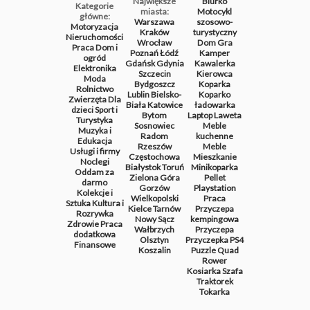
Największe
Biurko
Kategorie
miasta:
Motocykl
główne:
Warszawa
szosowo-
Motoryzacja
Kraków
turystyczny
Nieruchomości
Wrocław
Dom
Gra
Praca
Dom i
Poznań
Łódź
Kamper
ogród
Gdańsk
Gdynia
Kawalerka
Elektronika
Szczecin
Kierowca
Moda
Bydgoszcz
Koparka
Rolnictwo
Lublin
Bielsko-
Koparko
Zwierzęta
Dla
Biała
Katowice
ładowarka
dzieci
Sport i
Bytom
Laptop
Laweta
Turystyka
Sosnowiec
Meble
Muzyka i
Radom
kuchenne
Edukacja
Rzeszów
Meble
Usługi i firmy
Częstochowa
Mieszkanie
Noclegi
Białystok
Toruń
Minikoparka
Oddam za
Zielona Góra
Pellet
darmo
Gorzów
Playstation
Kolekcje i
Wielkopolski
Praca
Sztuka
Kultura i
Kielce
Tarnów
Przyczepa
Rozrywka
Nowy Sącz
kempingowa
Zdrowie
Praca
Wałbrzych
Przyczepa
dodatkowa
Olsztyn
Przyczepka
PS4
Finansowe
Koszalin
Puzzle
Quad
Rower
Kosiarka
Szafa
Traktorek
Tokarka