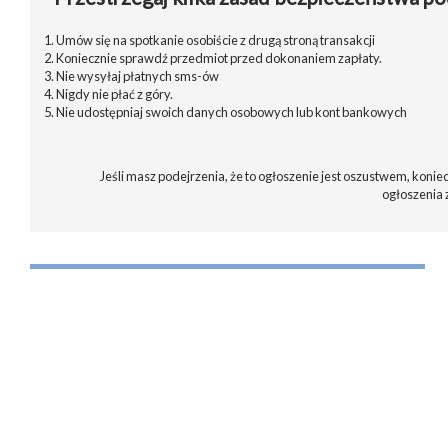
1. Umów się na spotkanie osobiście z drugą stroną transakcji
2. Koniecznie sprawdź przedmiot przed dokonaniem zapłaty.
3. Nie wysyłaj płatnych sms-ów
4. Nigdy nie płać z góry.
5. Nie udostępniaj swoich danych osobowych lub kont bankowych
Jeśli masz podejrzenia, że to ogłoszenie jest oszustwem, koniec
ogłoszenia 