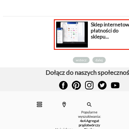
Sklep internetowy
płatności do
sklepu...
wstecz
dalej
Dołącz do naszych społecznoś
Popularne
wyszukiwania:
4x4
Agregat
prądotwórczy