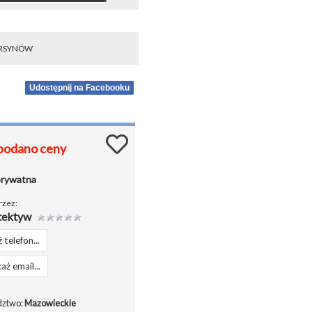
RSYNÓW
Udostępnij na Facebooku
podano ceny
prywatna
rzez:
tektyw
 telefon...
aż email...
ztwo:
Mazowieckie