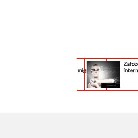
Aktualizacja
Założen
PrestaShop, migracja...
intern