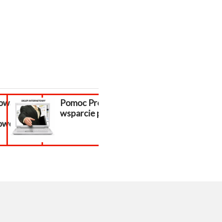
wanie
Pomoc PrestaShop,
WAKACJE !!!
wsparcie prestashop
j...