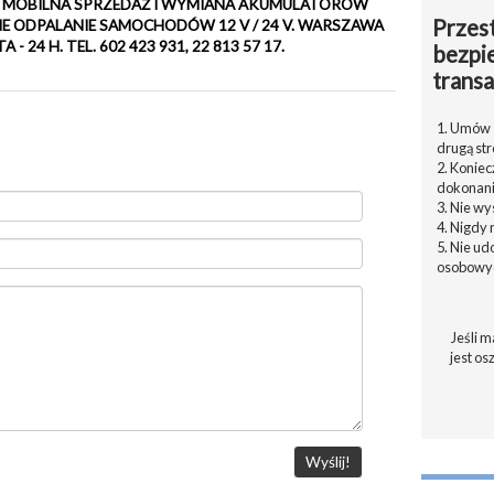
7 17. MOBILNA SPRZEDAŻ I WYMIANA AKUMULATORÓW
Przest
ODPALANIE SAMOCHODÓW 12 V / 24 V. WARSZAWA
 24 H. TEL. 602 423 931, 22 813 57 17.
bezpi
transa
1. Umów s
drugą str
2. Konie
dokonani
3. Nie w
4. Nigdy 
5. Nie u
osobowyc
Jeśli m
jest os