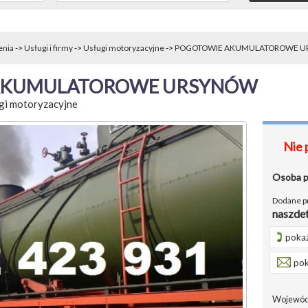
enia
->
Usługi i firmy
->
Usługi motoryzacyjne
->
POGOTOWIE AKUMULATOROWE U
AKUMULATOROWE URSYNÓW
gi motoryzacyjne
Nie 
Osoba 
Dodane p
naszde
pokaż
pok
Wojewód