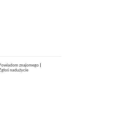
Powiadom znajomego
|
Zgłoś nadużycie