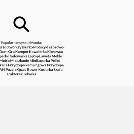
Popularne wyszukiwania:
prądotwórczy
Biurko
Motocykl szosowo-
Dom
Gra
Kamper
Kawalerka
Kierowca
parko ładowarka
Laptop
Laweta
Meble
Meble
Mieszkanie
Minikoparka
Pellet
raca
Przyczepa kempingowa
Przyczepa
PS4
Puzzle
Quad
Rower
Kosiarka
Szafa
Traktorek
Tokarka