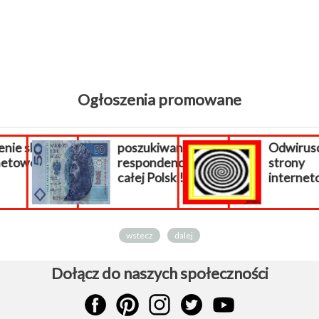
Ogłoszenia promowane
ie sklepu
poszukiwani
Odwiruso
etowego.
respondenci z
strony
całej Polski!
internetowe
wstecz
dalej
Dołącz do naszych społeczności