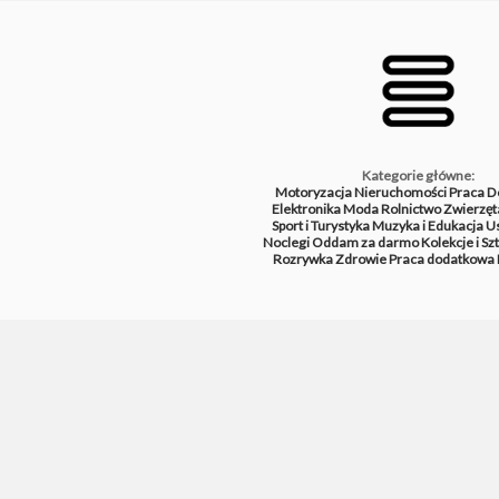
Kategorie główne:
Motoryzacja
Nieruchomości
Praca
D
Elektronika
Moda
Rolnictwo
Zwierzęt
Sport i Turystyka
Muzyka i Edukacja
Us
Noclegi
Oddam za darmo
Kolekcje i Sz
Rozrywka
Zdrowie
Praca dodatkowa