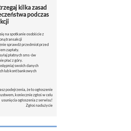
rzegaj kilka zasad
eczeństwa podczas
kcji
ię na spotkanie osobiście z
oną transakcji
cznie sprawdź przedmiot przed
em zapłaty.
ysyłaj płatnych sms-ów
nie płać z góry.
dostępniaj swoich danych
h lub kont bankowych
asz podejrzenia, że to ogłoszenie
zustwem, koniecznie zgłoś w celu
usunięcia ogłoszenia z serwisu!
Zgłoś nadużycie