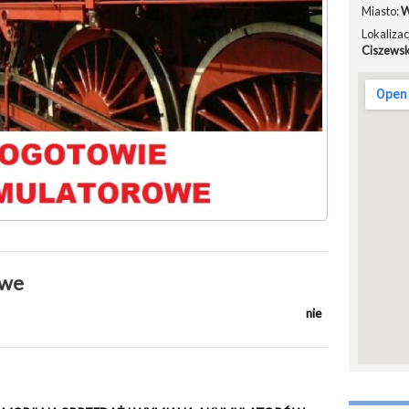
Miasto:
W
Lokalizac
Ciszewsk
owe
nie