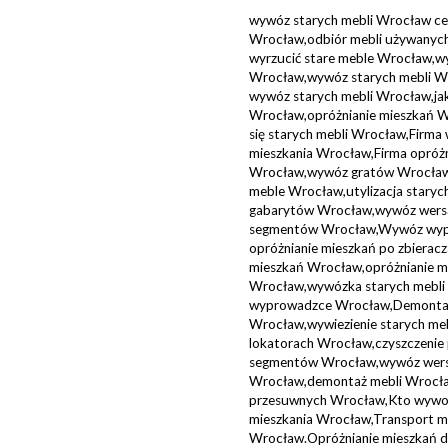
wywóz starych mebli Wrocław cen
Wrocław,odbiór mebli używanych
wyrzucić stare meble Wrocław,wy
Wrocław,wywóz starych mebli Wro
wywóz starych mebli Wrocław,jak
Wrocław,opróżnianie mieszkań W
się starych mebli Wrocław,Firma
mieszkania Wrocław,Firma opróż
Wrocław,wywóz gratów Wrocław,
meble Wrocław,utylizacja staryc
gabarytów Wrocław,wywóz wers
segmentów Wrocław,Wywóz wypo
opróżnianie mieszkań po zbiera
mieszkań Wrocław,opróżnianie mi
Wrocław,wywózka starych mebli
wyprowadzce Wrocław,Demontaż
Wrocław,wywiezienie starych me
lokatorach Wrocław,czyszczeni
segmentów Wrocław,wywóz wers
Wrocław,demontaż mebli Wrocła
przesuwnych Wrocław,Kto wywozi
mieszkania Wrocław,Transport m
Wrocław.Opróżnianie mieszkań 