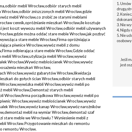
1. Umów s
a,odbiór mebli Wrocław,odbiór starych mebli
drugą str
 Wrocław,odbiór zniszczonych mebli Wrocław,gdzie
2. Konie
wóz mebli Wrocław,co zrobić ze starymi meblami
dokonani
cław cennik,opróżnianie mieszkań Wrocław,ile kosztuje
3. Nie w
i jest koszt wywozu mebli Wrocław,odbiór mebli używanych
4. Nigdy 
rocław,gdzie można oddać stare meble Wrocław,jak pozbyć
5. Nie u
 wywożąca stare meble Wrocław,Firma opróżniająca
osobowyc
niająca piwnice Wrocław,wywóz mebli z domu
Firma odbierająca stare meble Wrocław,Gdzie oddać
h mebli Wrocław,utylizacja mebli Wrocław,wywóz
Jeśli m
alek Wrocław,Wywóz meblościanek Wrocław,wywóz
jest os
sażenia mieszkań Wrocław,
czach Wrocław,wywóz gabarytów Wrocław,likwidacja
eszkań do gołych ścian Wrocław,odbiór starych mebli
 Wrocław,wywózka mebli Wrocław,wywóz mebli po
 mebli Wrocław,Demontaż starych mebli
bli Wrocław,firma porządkowa Wrocław,wywóz mebli po
e piwnic Wrocław,wywóz meblościanek Wrocław,wywóz
alek Wrocław,wywóz kanap Wrocław,wywóz narożników
w,demontaż mebli na wymiar Wrocław,demontaż szaf
 stare meble we Wrocławiu ? Wyniesienie mebli z
ebli Wrocław.Przygotowanie mieszkań do remontu
do remontu Wrocław.