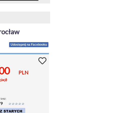
rocław
Udostępnij na Facebooku
.00
PLN
jacji
)
rzez:
79