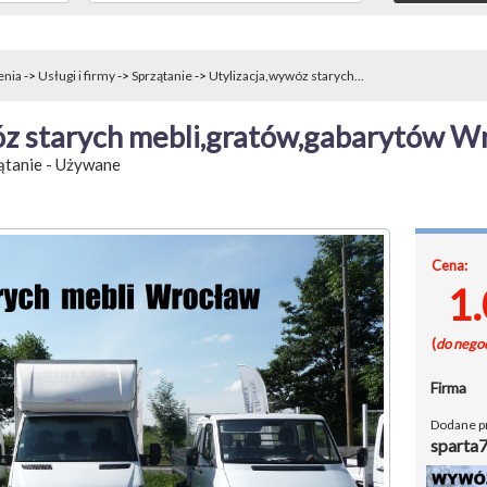
enia
->
Usługi i firmy
->
Sprzątanie
->
Utylizacja,wywóz starych...
óz starych mebli,gratów,gabarytów W
ątanie
-
Używane
Cena:
1
(
do negoc
Firma
Dodane p
sparta