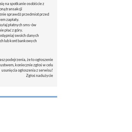
ię na spotkanie osobiście z
oną transakcji
cznie sprawdź przedmiot przed
em zapłaty.
ysyłaj płatnych sms-ów
nie płać z góry.
dostępniaj swoich danych
h lub kont bankowych
asz podejrzenia, że to ogłoszenie
zustwem, koniecznie zgłoś w celu
usunięcia ogłoszenia z serwisu!
Zgłoś nadużycie