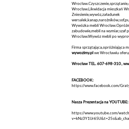
Wrocław.Czyszczenie,sprzątanie,
Wrocław.Likwidacja mieszkań W
Zniesienie,wywóz,załadunek
wersalek,kanap,narożników,sof,p
Wywózka mebli Wrocław.Opróżni
zabudowie,mebli na wymiar,szaf
Wrocław.Wywóz mebli po wypro
Firma sprzątająca,opróżniająca 
wywozimy.pl
we Wrocławiu oferuj
Wrocław TEL. 607-698-310 , ww
FACEBOOK:
https://www.facebook.com/Gra
Nasza Prezentacja na YOUTUBE:
https://www.youtube.com/watch
v=kNz3Y1Ur65U&t=25s&ab_ch