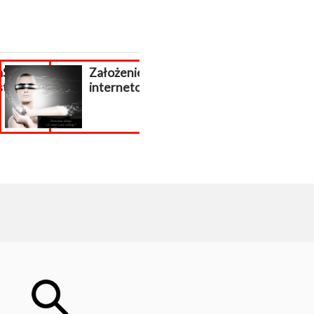
aShop,
Założenie sklepu
Sklep interne
stashop
internetowego.
płatności do
sklepu...