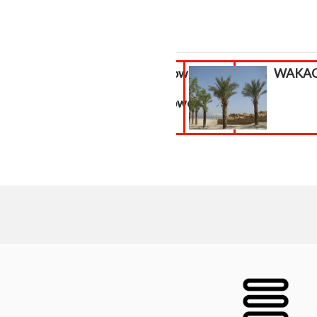
Odwirusowanie
WAKACJ
strony
internetowej...