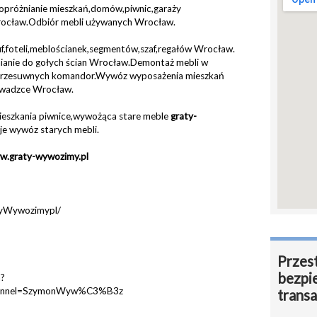
opróżnianie mieszkań,domów,piwnic,garaży
rocław.Odbiór mebli używanych Wrocław.
uf,foteli,meblościanek,segmentów,szaf,regałów Wrocław.
anie do gołych ścian Wrocław.Demontaż mebli w
 przesuwnych komandor.Wywóz wyposażenia mieszkań
wadzce Wrocław.
mieszkania piwnice,wywożąca stare meble
graty-
e wywóz starych mebli.
w.graty-wywozimy.pl
tyWywozimypl/
Przest
bezpi
?
annel=SzymonWyw%C3%B3z
transa