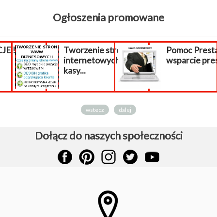
Ogłoszenia promowane
E !!!
Tworzenie stron
Pomoc Prest
internetowych
wsparcie pre
kasy...
wstecz
dalej
Dołącz do naszych społeczności