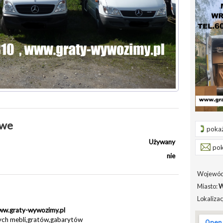
owe
pokaż
Używany
pok
nie
Wojewód
Miasto:
W
Lokalizac
ww.graty-wywozimy.pl
ych mebli,gratów,gabarytów