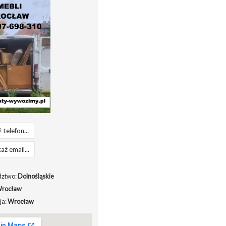
 telefon...
aż email...
ztwo:
Dolnośląskie
rocław
ja:
Wrocław