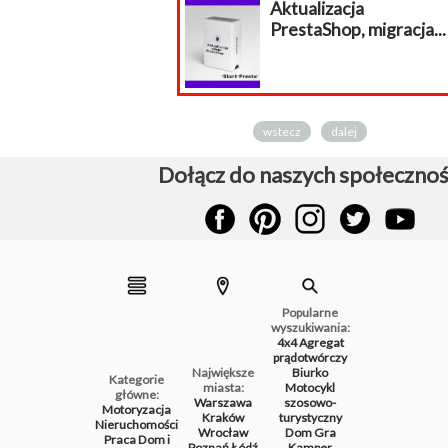
Aktualizacja
PrestaShop, migracja...
wstecz
dalej
Dołącz do naszych społecznoś
Popularne
wyszukiwania:
4x4
Agregat
prądotwórczy
Największe
Biurko
Kategorie
miasta:
Motocykl
główne:
Warszawa
szosowo-
Motoryzacja
Kraków
turystyczny
Nieruchomości
Wrocław
Dom
Gra
Praca
Dom i
Poznań
Łódź
Kamper