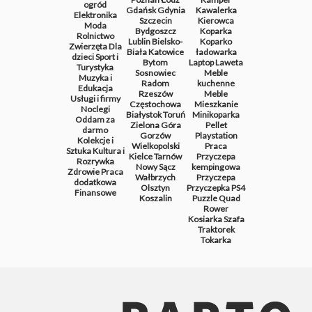
ogród
Gdańsk
Gdynia
Kawalerka
Elektronika
Szczecin
Kierowca
Moda
Bydgoszcz
Koparka
Rolnictwo
Lublin
Bielsko-
Koparko
Zwierzęta
Dla
Biała
Katowice
ładowarka
dzieci
Sport i
Bytom
Laptop
Laweta
Turystyka
Sosnowiec
Meble
Muzyka i
Radom
kuchenne
Edukacja
Rzeszów
Meble
Usługi i firmy
Częstochowa
Mieszkanie
Noclegi
Białystok
Toruń
Minikoparka
Oddam za
Zielona Góra
Pellet
darmo
Gorzów
Playstation
Kolekcje i
Wielkopolski
Praca
Sztuka
Kultura i
Kielce
Tarnów
Przyczepa
Rozrywka
Nowy Sącz
kempingowa
Zdrowie
Praca
Wałbrzych
Przyczepa
dodatkowa
Olsztyn
Przyczepka
PS4
Finansowe
Koszalin
Puzzle
Quad
Rower
Kosiarka
Szafa
Traktorek
Tokarka