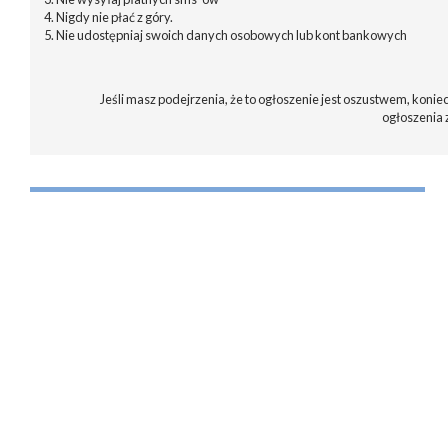
4. Nigdy nie płać z góry.
5. Nie udostępniaj swoich danych osobowych lub kont bankowych
Jeśli masz podejrzenia, że to ogłoszenie jest oszustwem, koniec
ogłoszenia 