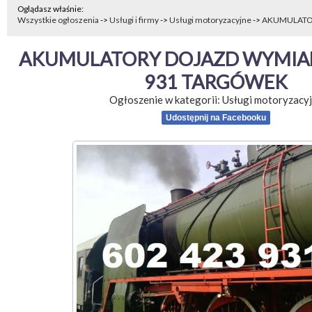
Oglądasz właśnie:
Wszystkie ogłoszenia
->
Usługi i firmy
->
Usługi motoryzacyjne
->
AKUMULATOR
AKUMULATORY DOJAZD WYMIANA
931 TARGÓWEK
Ogłoszenie w kategorii:
Usługi motoryzacy
Udostępnij na Facebooku