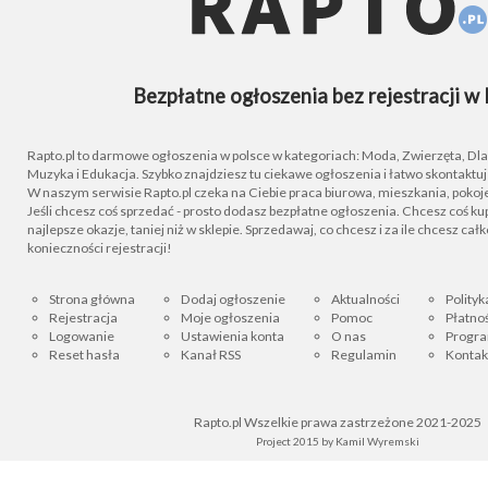
Bezpłatne ogłoszenia bez rejestracji w 
Rapto.pl to darmowe ogłoszenia w polsce w kategoriach: Moda, Zwierzęta, Dla D
Muzyka i Edukacja. Szybko znajdziesz tu ciekawe ogłoszenia i łatwo skontaktu
W naszym serwisie Rapto.pl czeka na Ciebie praca biurowa, mieszkania, pokoje
Jeśli chcesz coś sprzedać - prosto dodasz bezpłatne ogłoszenia. Chcesz coś kupi
najlepsze okazje, taniej niż w sklepie. Sprzedawaj, co chcesz i za ile chcesz cał
konieczności rejestracji!
Strona główna
Dodaj ogłoszenie
Aktualności
Polityk
Rejestracja
Moje ogłoszenia
Pomoc
Płatnoś
Logowanie
Ustawienia konta
O nas
Progra
Reset hasła
Kanał RSS
Regulamin
Kontak
Rapto.pl Wszelkie prawa zastrzeżone 2021-2025
Project 2015 by
Kamil Wyremski