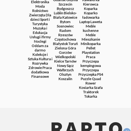
Elektronika
Szczecin
Kierowca
Moda
Bydgoszcz
Koparka
Rolnictwo
Lublin
Bielsko-
Koparko
Zwierzęta
Dla
Biała
Katowice
ładowarka
dzieci
Sport i
Bytom
Laptop
Laweta
Turystyka
Sosnowiec
Meble
Muzyka i
Radom
kuchenne
Edukacja
Rzeszów
Meble
Usługi i firmy
Częstochowa
Mieszkanie
Noclegi
Białystok
Toruń
Minikoparka
Oddam za
Zielona Góra
Pellet
darmo
Gorzów
Playstation
Kolekcje i
Wielkopolski
Praca
Sztuka
Kultura i
Kielce
Tarnów
Przyczepa
Rozrywka
Nowy Sącz
kempingowa
Zdrowie
Praca
Wałbrzych
Przyczepa
dodatkowa
Olsztyn
Przyczepka
PS4
Finansowe
Koszalin
Puzzle
Quad
Rower
Kosiarka
Szafa
Traktorek
Tokarka