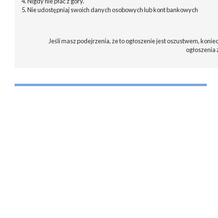
4. Nigdy nie płać z góry.
5. Nie udostępniaj swoich danych osobowych lub kont bankowych
Jeśli masz podejrzenia, że to ogłoszenie jest oszustwem, koniec
ogłoszenia 