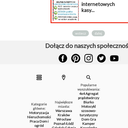
internetowych
kasy...
wstecz
dalej
Dołącz do naszych społecznoś
Popularne
wyszukiwania:
4x4
Agregat
prądotwórczy
Największe
Biurko
Kategorie
miasta:
Motocykl
główne:
Warszawa
szosowo-
Motoryzacja
Kraków
turystyczny
Nieruchomości
Wrocław
Dom
Gra
Praca
Dom i
Poznań
Łódź
Kamper
ogród
Gdańsk
Gdynia
Kawalerka