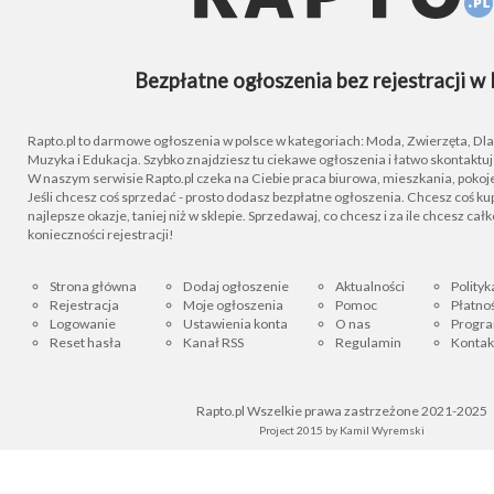
Bezpłatne ogłoszenia bez rejestracji w 
Rapto.pl to darmowe ogłoszenia w polsce w kategoriach: Moda, Zwierzęta, Dla D
Muzyka i Edukacja. Szybko znajdziesz tu ciekawe ogłoszenia i łatwo skontaktu
W naszym serwisie Rapto.pl czeka na Ciebie praca biurowa, mieszkania, pokoje
Jeśli chcesz coś sprzedać - prosto dodasz bezpłatne ogłoszenia. Chcesz coś kupi
najlepsze okazje, taniej niż w sklepie. Sprzedawaj, co chcesz i za ile chcesz cał
konieczności rejestracji!
Strona główna
Dodaj ogłoszenie
Aktualności
Polityk
Rejestracja
Moje ogłoszenia
Pomoc
Płatnoś
Logowanie
Ustawienia konta
O nas
Progra
Reset hasła
Kanał RSS
Regulamin
Kontak
Rapto.pl Wszelkie prawa zastrzeżone 2021-2025
Project 2015 by
Kamil Wyremski