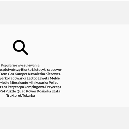
Popularne wyszukiwania:
prądotwórczy
Biurko
Motocykl szosowo-
Dom
Gra
Kamper
Kawalerka
Kierowca
parko ładowarka
Laptop
Laweta
Meble
Meble
Mieszkanie
Minikoparka
Pellet
raca
Przyczepa kempingowa
Przyczepa
PS4
Puzzle
Quad
Rower
Kosiarka
Szafa
Traktorek
Tokarka