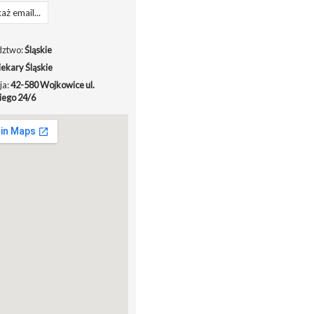
aż email...
ztwo:
Śląskie
iekary Śląskie
ja:
42-580 Wojkowice ul.
iego 24/6