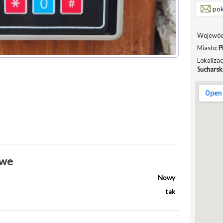
pok
Wojewód
Miasto:
P
Lokalizac
Sucharsk
owe
Nowy
tak