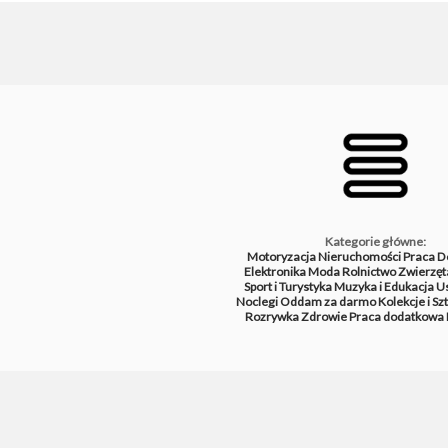
Kategorie główne:
Motoryzacja
Nieruchomości
Praca
D
Elektronika
Moda
Rolnictwo
Zwierzęt
Sport i Turystyka
Muzyka i Edukacja
Us
Noclegi
Oddam za darmo
Kolekcje i Sz
Rozrywka
Zdrowie
Praca dodatkowa