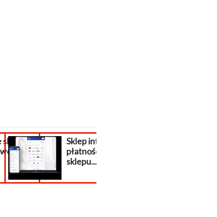
sklepu
Sklep internetowy
poszukiwani
wego.
płatności do
respondenci z
sklepu...
całej Polski!