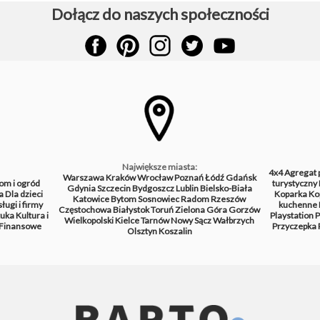
Dołącz do naszych społeczności
Największe miasta:
4x4
Agregat 
Warszawa
Kraków
Wrocław
Poznań
Łódź
Gdańsk
om i ogród
turystyczny
Gdynia
Szczecin
Bydgoszcz
Lublin
Bielsko-Biała
a
Dla dzieci
Koparka
Ko
Katowice
Bytom
Sosnowiec
Radom
Rzeszów
ługi i firmy
kuchenne
Częstochowa
Białystok
Toruń
Zielona Góra
Gorzów
tuka
Kultura i
Playstation
P
Wielkopolski
Kielce
Tarnów
Nowy Sącz
Wałbrzych
Finansowe
Przyczepka
Olsztyn
Koszalin