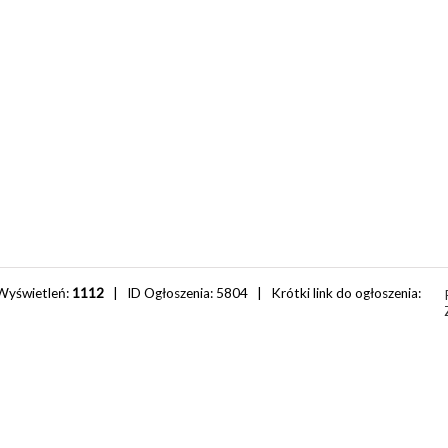
Wyświetleń:
1112
| ID Ogłoszenia:
5804
| Krótki link do ogłoszenia: