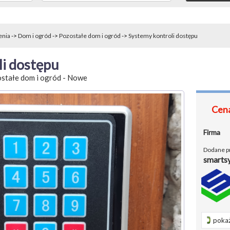
enia
->
Dom i ogród
->
Pozostałe dom i ogród
->
Systemy kontroli dostępu
i dostępu
stałe dom i ogród
-
Nowe
Cena
Firma
Dodane p
smarts
pokaż