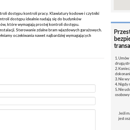
oli dostępu kontroli pracy. Klawiatury kodowe i czytniki
ntroli dostępu idealnie nadają się do budynków
ców, które wymagają prostej kontroli dostępu.
stalacji. Sterowanie zdalne bram wjazdowych garażowych.
Przest
pełniamy oczekiwania nawet najbardziej wymagających
bezpi
transa
1. Umów s
drugą str
2. Konie
dokonani
3. Nie w
4. Nigdy 
5. Nie u
osobowyc
Jeśli m
jest os