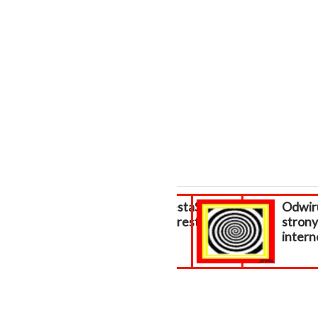
Pomoc PrestaShop,
Odwiru
wsparcie prestashop
strony
internet