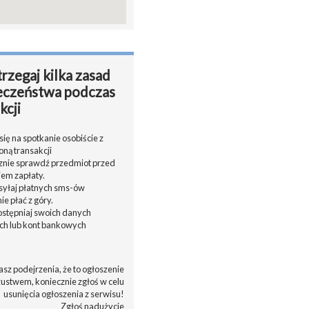
rzegaj kilka zasad
eczeństwa podczas
kcji
ię na spotkanie osobiście z
oną transakcji
cznie sprawdź przedmiot przed
em zapłaty.
ysyłaj płatnych sms-ów
nie płać z góry.
dostępniaj swoich danych
h lub kont bankowych
asz podejrzenia, że to ogłoszenie
zustwem, koniecznie zgłoś w celu
usunięcia ogłoszenia z serwisu!
Zgłoś nadużycie