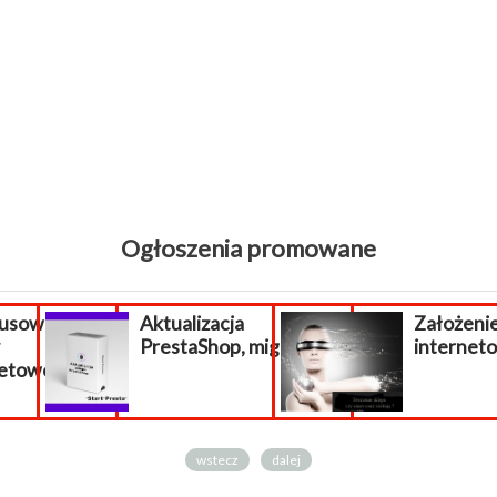
Ogłoszenia promowane
sowanie
Aktualizacja
Założenie 
PrestaShop, migracja...
interneto
owej...
wstecz
dalej