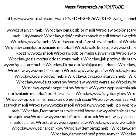
Nasza Prezentacja na YOUTUBE:
https://www.youtube.com/watch?v=tO4B0-826Wk&t=2s&ab_chan
wywóz starych mebli Wrocław cena,odbiór mebli Wrocław,odbiór star
mebli używanych Wrocław,odbiór zniszczonych mebli Wrocław,gdzie
Wrocław,wywóz mebli Wrocław,co zrobić ze starymi meblami Wrocła
Wrocław cennik,opróżnianie mieszkań Wrocław,ile kosztuje wywóz staryc
koszt wywozu mebli Wrocław,odbiór mebli używanych Wrocław,o
Wrocław,gdzie można oddać stare meble Wrocław,jak pozbyć się star
wywożąca stare meble Wrocław,Firma opróżniająca mieszkania Wrocław,F
Wrocław,wywóz mebli z domu Wrocław,wywóz gratów Wrocław,Firma o
Wrocław,Gdzie oddać meble Wrocław,utylizacja starych mebli Wroc
Wrocław,wywóz gabarytów Wrocław,wywóz wersalek Wrocław,W
Wrocław,wywóz segmentów Wrocław,Wywóz wyposażenia mie
opróżnianie mieszkań po zbieraczach Wrocław,wywóz gabarytów Wroc
Wrocław,opróżnianie mieszkań do gołych ścian Wrocław,odbiór stary
starych mebli Wrocław,wywózka mebli Wrocław,wywóz mebli po wypr
mebli Wrocław,Demontaż starych mebli Wrocław,wywiezienie staryc
porządkowa Wrocław,wywóz mebli po lokatorach Wrocław,czyszczeni
meblościanek Wrocław,wywóz segmentów Wrocław,wywóz wersalek
Wrocław,wywóz narożników Wrocław,demontaż mebli Wrocław,demo
Wrocław,demontaż szaf przesuwnych Wrocła