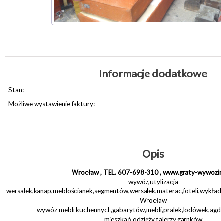
Informacje dodatkowe
Stan:
Możliwe wystawienie faktury:
Opis
Wrocław , TEL. 607-698-310 , www.graty-wywozi
wywóz,utylizacja
wersalek,kanap,meblościanek,segmentów,wersalek,materac,foteli,wykład
Wrocław
wywóz mebli kuchennych,gabarytów,mebli,pralek,lodówek,agd
mieszkań,odzieży,talerzy,garnków