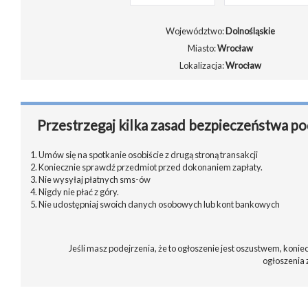
Województwo:
Dolnośląskie
Miasto:
Wrocław
Lokalizacja:
Wrocław
Przestrzegaj kilka zasad bezpieczeństwa po
1. Umów się na spotkanie osobiście z drugą stroną transakcji
2. Koniecznie sprawdź przedmiot przed dokonaniem zapłaty.
3. Nie wysyłaj płatnych sms-ów
4. Nigdy nie płać z góry.
5. Nie udostępniaj swoich danych osobowych lub kont bankowych
Jeśli masz podejrzenia, że to ogłoszenie jest oszustwem, koniec
ogłoszenia 