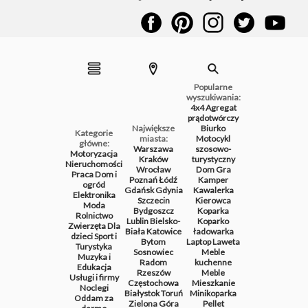
Popularne
wyszukiwania:
4x4
Agregat
prądotwórczy
Największe
Biurko
Kategorie
miasta:
Motocykl
główne:
Warszawa
szosowo-
Motoryzacja
Kraków
turystyczny
Nieruchomości
Wrocław
Dom
Gra
Praca
Dom i
Poznań
Łódź
Kamper
ogród
Gdańsk
Gdynia
Kawalerka
Elektronika
Szczecin
Kierowca
Moda
Bydgoszcz
Koparka
Rolnictwo
Lublin
Bielsko-
Koparko
Zwierzęta
Dla
Biała
Katowice
ładowarka
dzieci
Sport i
Bytom
Laptop
Laweta
Turystyka
Sosnowiec
Meble
Muzyka i
Radom
kuchenne
Edukacja
Rzeszów
Meble
Usługi i firmy
Częstochowa
Mieszkanie
Noclegi
Białystok
Toruń
Minikoparka
Oddam za
Zielona Góra
Pellet