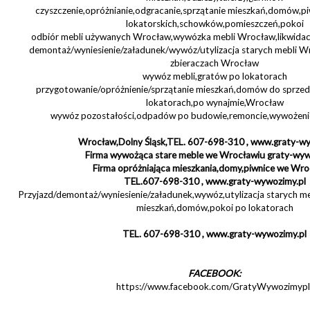
czyszczenie,opróżnianie,odgracanie,sprzątanie mieszkań,domów,p
lokatorskich,schowków,pomieszczeń,pokoi
odbiór mebli używanych Wrocław,wywózka mebli Wrocław,likwida
demontaż/wyniesienie/załadunek/wywóz/utylizacja starych mebli W
zbieraczach Wrocław
wywóz mebli,gratów po lokatorach
przygotowanie/opróżnienie/sprzątanie mieszkań,domów do sprze
lokatorach,po wynajmie,Wrocław
wywóz pozostałości,odpadów po budowie,remoncie,wywożeni
Wrocław,Dolny Śląsk,TEL. 607-698-310 , www.graty-wy
Firma wywożąca stare meble we Wrocławiu graty-wyw
Firma opróżniająca mieszkania,domy,piwnice we Wro
TEL.607-698-310 , www.graty-wywozimy.pl
Przyjazd/demontaż/wyniesienie/załadunek,wywóz,utylizacja starych m
mieszkań,domów,pokoi po lokatorach
TEL. 607-698-310 , www.graty-wywozimy.pl
FACEBOOK:
https://www.facebook.com/GratyWywozimypl