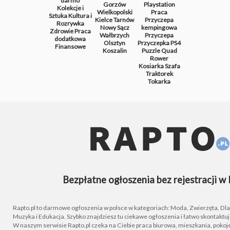
darmo
Gorzów
Playstation
Kolekcje i
Wielkopolski
Praca
Sztuka
Kultura i
Kielce
Tarnów
Przyczepa
Rozrywka
Nowy Sącz
kempingowa
Zdrowie
Praca
Wałbrzych
Przyczepa
dodatkowa
Olsztyn
Przyczepka
PS4
Finansowe
Koszalin
Puzzle
Quad
Rower
Kosiarka
Szafa
Traktorek
Tokarka
Bezpłatne ogłoszenia bez rejestracji w 
Rapto.pl to darmowe ogłoszenia w polsce w kategoriach: Moda, Zwierzęta, Dla D
Muzyka i Edukacja. Szybko znajdziesz tu ciekawe ogłoszenia i łatwo skontaktu
W naszym serwisie Rapto.pl czeka na Ciebie praca biurowa, mieszkania, pokoje