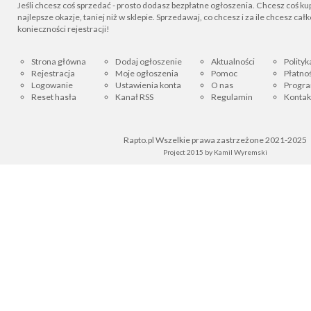
Jeśli chcesz coś sprzedać - prosto dodasz bezpłatne ogłoszenia. Chcesz coś kupi
najlepsze okazje, taniej niż w sklepie. Sprzedawaj, co chcesz i za ile chcesz cał
konieczności rejestracji!
Strona główna
Dodaj ogłoszenie
Aktualności
Polityk
Rejestracja
Moje ogłoszenia
Pomoc
Płatnoś
Logowanie
Ustawienia konta
O nas
Progra
Reset hasła
Kanał RSS
Regulamin
Kontak
Rapto.pl Wszelkie prawa zastrzeżone 2021-2025
Project 2015 by
Kamil Wyremski