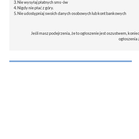
3. Nie wysyłaj płatnych sms-ów
4. Nigdy nie płać z góry.
5. Nie udostępniaj swoich danych osobowych lub kont bankowych
Jeśli masz podejrzenia, że to ogłoszenie jest oszustwem, koniec
ogłoszenia 