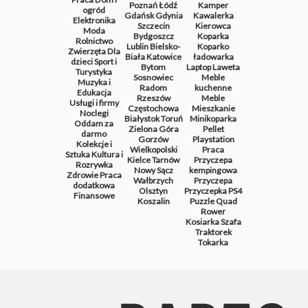
Poznań
Łódź
Kamper
ogród
Gdańsk
Gdynia
Kawalerka
Elektronika
Szczecin
Kierowca
Moda
Bydgoszcz
Koparka
Rolnictwo
Lublin
Bielsko-
Koparko
Zwierzęta
Dla
Biała
Katowice
ładowarka
dzieci
Sport i
Bytom
Laptop
Laweta
Turystyka
Sosnowiec
Meble
Muzyka i
Radom
kuchenne
Edukacja
Rzeszów
Meble
Usługi i firmy
Częstochowa
Mieszkanie
Noclegi
Białystok
Toruń
Minikoparka
Oddam za
Zielona Góra
Pellet
darmo
Gorzów
Playstation
Kolekcje i
Wielkopolski
Praca
Sztuka
Kultura i
Kielce
Tarnów
Przyczepa
Rozrywka
Nowy Sącz
kempingowa
Zdrowie
Praca
Wałbrzych
Przyczepa
dodatkowa
Olsztyn
Przyczepka
PS4
Finansowe
Koszalin
Puzzle
Quad
Rower
Kosiarka
Szafa
Traktorek
Tokarka