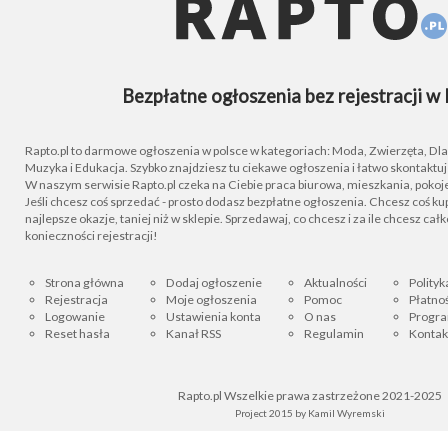
Bezpłatne ogłoszenia bez rejestracji w 
Rapto.pl to darmowe ogłoszenia w polsce w kategoriach: Moda, Zwierzęta, Dla D
Muzyka i Edukacja. Szybko znajdziesz tu ciekawe ogłoszenia i łatwo skontaktu
W naszym serwisie Rapto.pl czeka na Ciebie praca biurowa, mieszkania, pokoje
Jeśli chcesz coś sprzedać - prosto dodasz bezpłatne ogłoszenia. Chcesz coś kupi
najlepsze okazje, taniej niż w sklepie. Sprzedawaj, co chcesz i za ile chcesz cał
konieczności rejestracji!
Strona główna
Dodaj ogłoszenie
Aktualności
Polityk
Rejestracja
Moje ogłoszenia
Pomoc
Płatnoś
Logowanie
Ustawienia konta
O nas
Progra
Reset hasła
Kanał RSS
Regulamin
Kontak
Rapto.pl Wszelkie prawa zastrzeżone 2021-2025
Project 2015 by
Kamil Wyremski