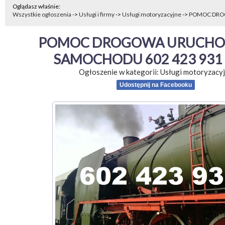
Oglądasz właśnie:
Wszystkie ogłoszenia
->
Usługi i firmy
->
Usługi motoryzacyjne
->
POMOC DRO
POMOC DROGOWA URUCHOM
SAMOCHODU 602 423 931
Ogłoszenie w kategorii:
Usługi motoryzacy
Udostępnij na Facebooku