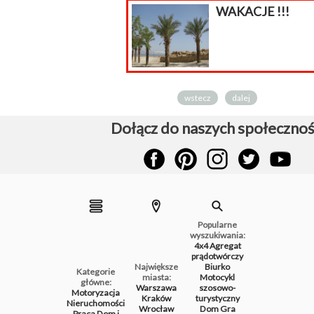
WAKACJE !!!
wstecz
dalej
Dołącz do naszych społecznoś
Popularne
wyszukiwania:
4x4
Agregat
prądotwórczy
Największe
Biurko
Kategorie
miasta:
Motocykl
główne:
Warszawa
szosowo-
Motoryzacja
Kraków
turystyczny
Nieruchomości
Wrocław
Dom
Gra
Praca
Dom i