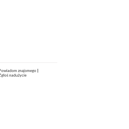
Powiadom znajomego
|
Zgłoś nadużycie