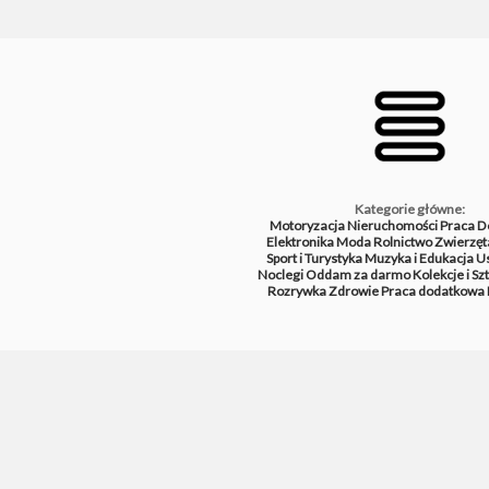
Kategorie główne:
Motoryzacja
Nieruchomości
Praca
D
Elektronika
Moda
Rolnictwo
Zwierzęt
Sport i Turystyka
Muzyka i Edukacja
Us
Noclegi
Oddam za darmo
Kolekcje i Sz
Rozrywka
Zdrowie
Praca dodatkowa