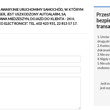
7 17. AWARYJNIE URUCHOMIMY SAMOCHÓD, W KTÓRYM
Przest
SER, JEST USZKODZONY AUTOALARM, SĄ
WA MIEDZESZYN, DOJAZD DO KLIENTA - 24 H.
bezpi
ECTRONICS". TEL. 602 423 931, 22 813 57 17.
transa
1. Umów s
drugą str
2. Konie
dokonani
3. Nie w
4. Nigdy 
5. Nie u
osobowyc
Jeśli m
jest os