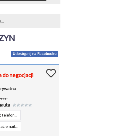
..
ZYN
Udostępnij na Facebooku
 do negocjacji
prywatna
rzez:
auta
 telefon...
aż email...