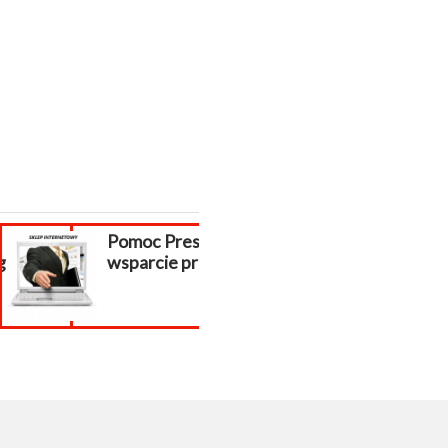
Pomoc PrestaShop,
Tworzenie stron
racja...
wsparcie prestashop
internetowych
kasy...