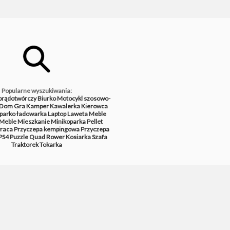
Popularne wyszukiwania:
prądotwórczy
Biurko
Motocykl szosowo-
Dom
Gra
Kamper
Kawalerka
Kierowca
parko ładowarka
Laptop
Laweta
Meble
Meble
Mieszkanie
Minikoparka
Pellet
raca
Przyczepa kempingowa
Przyczepa
PS4
Puzzle
Quad
Rower
Kosiarka
Szafa
Traktorek
Tokarka