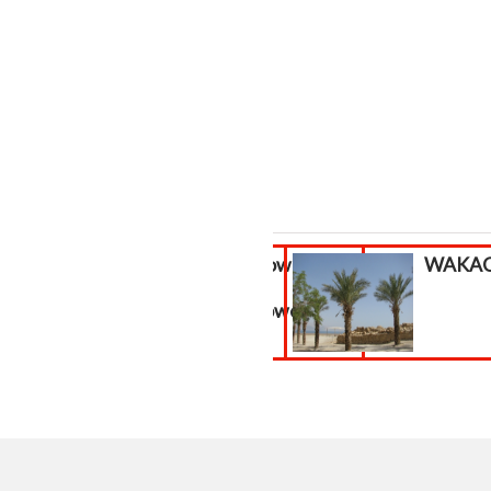
Odwirusowanie
WAKACJ
strony
internetowej...