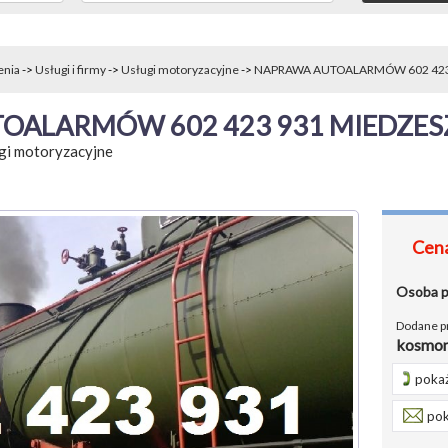
enia
->
Usługi i firmy
->
Usługi motoryzacyjne
->
NAPRAWA AUTOALARMÓW 602 423.
OALARMÓW 602 423 931 MIEDZES
gi motoryzacyjne
Cena
Osoba 
Dodane p
kosmon
pokaż
pok