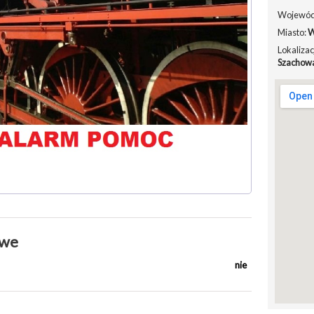
Wojewód
Miasto:
W
Lokalizac
Szachow
owe
nie