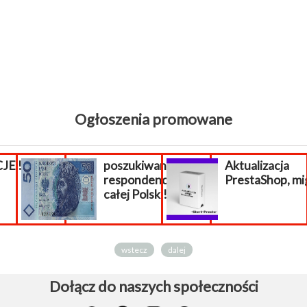
Ogłoszenia promowane
E !!!
poszukiwani
Aktualizacja
respondenci z
PrestaShop, mig
całej Polski!
wstecz
dalej
Dołącz do naszych społeczności