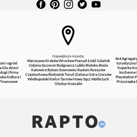
Największe miasta:
4x4
Agregat 
Warszawa
Kraków
Wrocław
Poznań
Łódź
Gdańsk
om i ogród
turystyczny
Gdynia
Szczecin
Bydgoszcz
Lublin
Bielsko-Biała
a
Dla dzieci
Koparka
Ko
Katowice
Bytom
Sosnowiec
Radom
Rzeszów
ługi i firmy
kuchenne
Częstochowa
Białystok
Toruń
Zielona Góra
Gorzów
tuka
Kultura i
Playstation
P
Wielkopolski
Kielce
Tarnów
Nowy Sącz
Wałbrzych
Finansowe
Przyczepka
Olsztyn
Koszalin