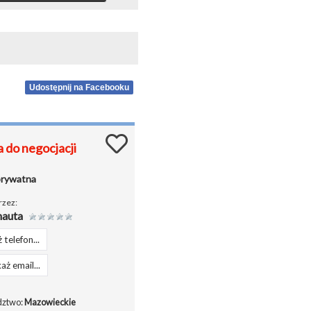
Udostępnij na Facebooku
 do negocjacji
prywatna
rzez:
auta
 telefon...
aż email...
ztwo:
Mazowieckie