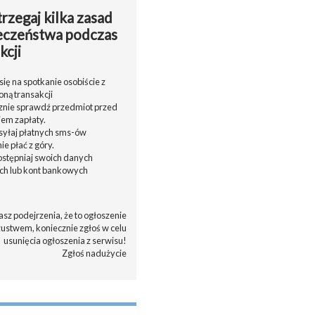
rzegaj kilka zasad
eczeństwa podczas
kcji
ię na spotkanie osobiście z
oną transakcji
cznie sprawdź przedmiot przed
em zapłaty.
ysyłaj płatnych sms-ów
nie płać z góry.
dostępniaj swoich danych
h lub kont bankowych
asz podejrzenia, że to ogłoszenie
zustwem, koniecznie zgłoś w celu
usunięcia ogłoszenia z serwisu!
Zgłoś nadużycie