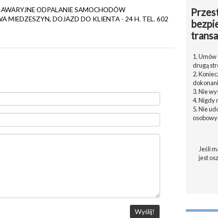
7 17. AWARYJNE ODPALANIE SAMOCHODÓW
Przest
 MIEDZESZYN, DOJAZD DO KLIENTA - 24 H. TEL. 602
bezpi
transa
1. Umów s
drugą str
2. Konie
dokonani
3. Nie w
4. Nigdy 
5. Nie u
osobowyc
Jeśli m
jest os