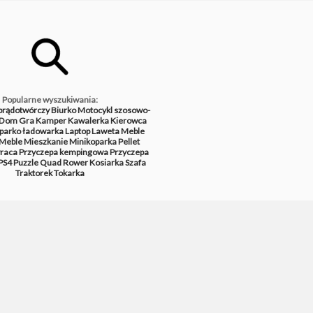
Popularne wyszukiwania:
prądotwórczy
Biurko
Motocykl szosowo-
Dom
Gra
Kamper
Kawalerka
Kierowca
parko ładowarka
Laptop
Laweta
Meble
Meble
Mieszkanie
Minikoparka
Pellet
raca
Przyczepa kempingowa
Przyczepa
PS4
Puzzle
Quad
Rower
Kosiarka
Szafa
Traktorek
Tokarka