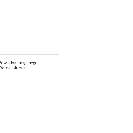
Powiadom znajomego
|
Zgłoś nadużycie