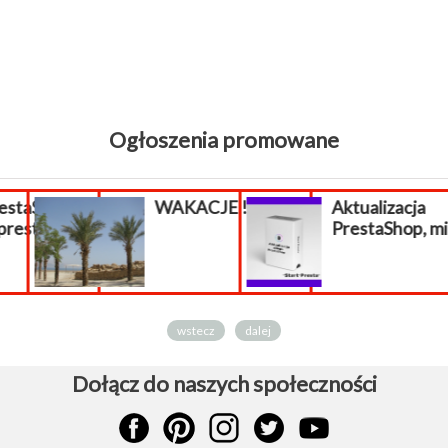
Ogłoszenia promowane
staShop,
WAKACJE !!!
Aktualizacja
prestashop
PrestaShop, mig
wstecz
dalej
Dołącz do naszych społeczności