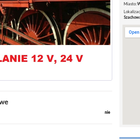
Miasto:
W
Lokalizac
Szachow
owe
nie