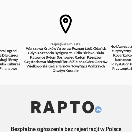
Największe miasta:
4x4
Agregat 
Warszawa
Kraków
Wrocław
Poznań
Łódź
Gdańsk
om i ogród
turystyczny
Gdynia
Szczecin
Bydgoszcz
Lublin
Bielsko-Biała
a
Dla dzieci
Koparka
Ko
Katowice
Bytom
Sosnowiec
Radom
Rzeszów
ługi i firmy
kuchenne
Częstochowa
Białystok
Toruń
Zielona Góra
Gorzów
tuka
Kultura i
Playstation
P
Wielkopolski
Kielce
Tarnów
Nowy Sącz
Wałbrzych
Finansowe
Przyczepka
Olsztyn
Koszalin
Bezpłatne ogłoszenia bez rejestracji w Polsce