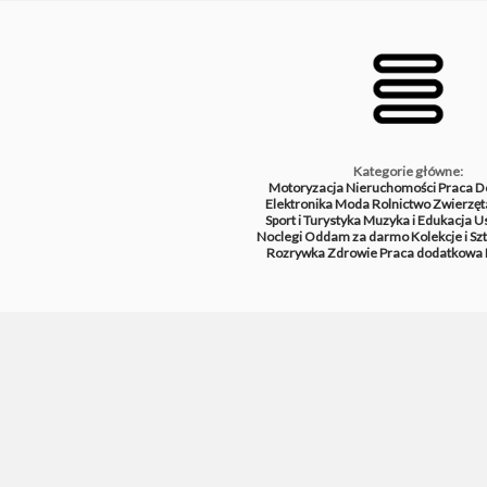
Kategorie główne:
Motoryzacja
Nieruchomości
Praca
D
Elektronika
Moda
Rolnictwo
Zwierzęt
Sport i Turystyka
Muzyka i Edukacja
Us
Noclegi
Oddam za darmo
Kolekcje i Sz
Rozrywka
Zdrowie
Praca dodatkowa