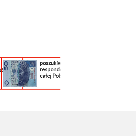
poszukiwani
Sklep interne
racja...
respondenci z
płatności do
całej Polski!
sklepu...