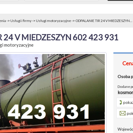
enia
->
Usługi i firmy
->
Usługi motoryzacyjne
->
ODPALANIE TIR 24 V MIEDZESZYN...
 24 V MIEDZESZYN 602 423 931
gi motoryzacyjne
Cena
Osoba 
Dodane p
kosmon
pokaż
pok
Wojewód