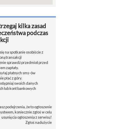
rzegaj kilka zasad
eczeństwa podczas
kcji
ię na spotkanie osobiście z
oną transakcji
cznie sprawdź przedmiot przed
em zapłaty.
ysyłaj płatnych sms-ów
nie płać z góry.
dostępniaj swoich danych
h lub kont bankowych
asz podejrzenia, że to ogłoszenie
zustwem, koniecznie zgłoś w celu
usunięcia ogłoszenia z serwisu!
Zgłoś nadużycie