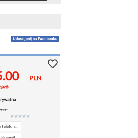
Udostępnij na Facebooku
5.00
PLN
jacji
)
prywatna
rzez:
 telefon...
aż email...