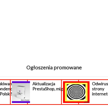
Ogłoszenia promowane
wani
Aktualizacja
Odwiruso
enci z
PrestaShop, migracja...
strony
lski!
internetowe