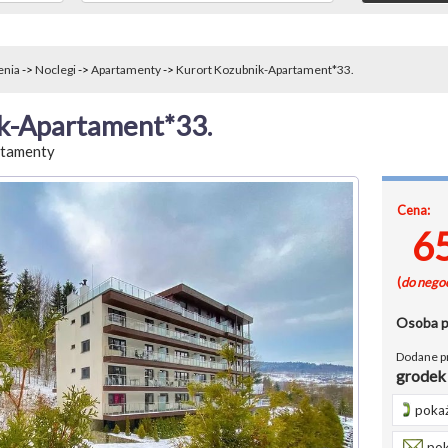
enia
->
Noclegi
->
Apartamenty
->
Kurort Kozubnik-Apartament*33.
k-Apartament*33.
tamenty
Cena:
6
(
do negoc
Osoba 
Dodane p
grodek
pokaż
pok