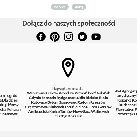
wstecz
dalej
Dołącz do naszych społeczności
Największe miasta:
4x4
Agregat 
Warszawa
Kraków
Wrocław
Poznań
Łódź
Gdańsk
om i ogród
turystyczny
Gdynia
Szczecin
Bydgoszcz
Lublin
Bielsko-Biała
a
Dla dzieci
Koparka
Ko
Katowice
Bytom
Sosnowiec
Radom
Rzeszów
ługi i firmy
kuchenne
Częstochowa
Białystok
Toruń
Zielona Góra
Gorzów
tuka
Kultura i
Playstation
P
Wielkopolski
Kielce
Tarnów
Nowy Sącz
Wałbrzych
Finansowe
Przyczepka
Olsztyn
Koszalin