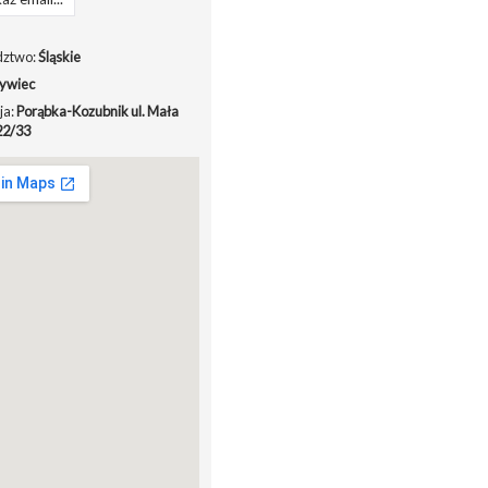
ztwo:
Śląskie
ywiec
ja:
Porąbka-Kozubnik ul. Mała
22/33