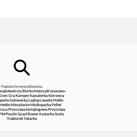
Popularne wyszukiwania:
prądotwórczy
Biurko
Motocykl szosowo-
Dom
Gra
Kamper
Kawalerka
Kierowca
parko ładowarka
Laptop
Laweta
Meble
Meble
Mieszkanie
Minikoparka
Pellet
raca
Przyczepa kempingowa
Przyczepa
PS4
Puzzle
Quad
Rower
Kosiarka
Szafa
Traktorek
Tokarka