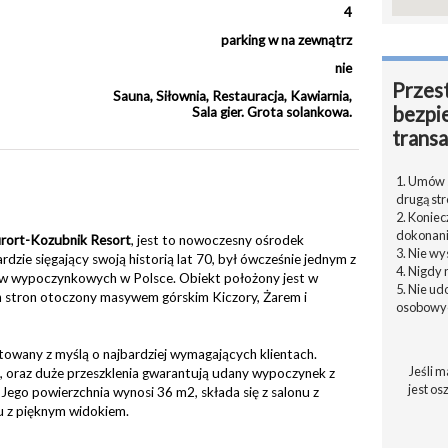
4
parking w na zewnątrz
nie
Przest
Sauna, Siłownia, Restauracja, Kawiarnia,
bezpi
Sala gier. Grota solankowa.
transa
1. Umów s
drugą str
2. Konie
dokonani
rort-Kozubnik Resort
, jest to nowoczesny ośrodek
3. Nie w
ie sięgający swoją historią lat 70, był ówcześnie jednym z
4. Nigdy 
ów wypoczynkowych w Polsce. Obiekt położony jest w
5. Nie u
ch stron otoczony masywem górskim Kiczory, Żarem i
osobowyc
towany z myślą o najbardziej wymagających klientach.
Jeśli m
 oraz duże przeszklenia gwarantują udany wypoczynek z
jest os
Jego powierzchnia wynosi 36 m2, składa się z salonu z
onu z pięknym widokiem.