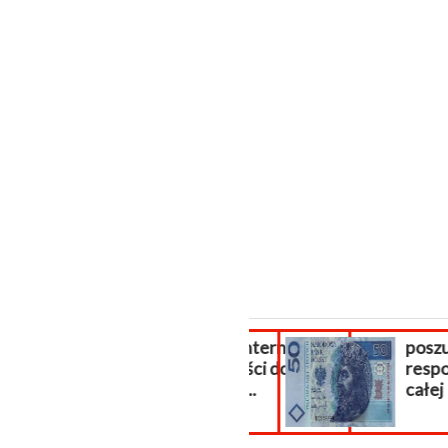
Sklep internetowy
poszuki
płatności do
respond
sklepu...
całej Po