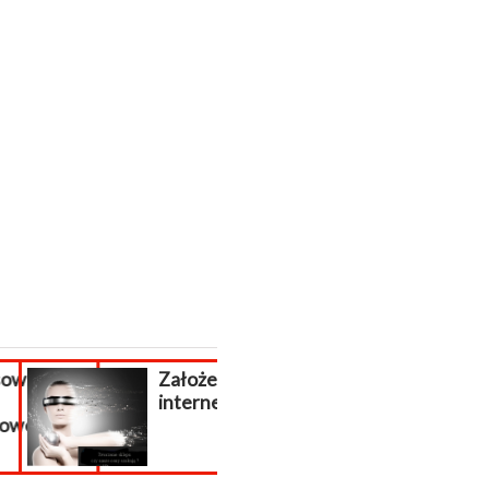
wanie
Założenie sklepu
WAKACJE !!!
internetowego.
j...