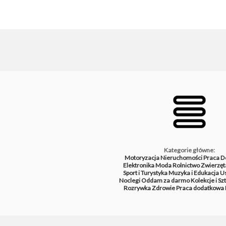
Kategorie główne:
Motoryzacja
Nieruchomości
Praca
D
Elektronika
Moda
Rolnictwo
Zwierzęt
Sport i Turystyka
Muzyka i Edukacja
Us
Noclegi
Oddam za darmo
Kolekcje i Sz
Rozrywka
Zdrowie
Praca dodatkowa