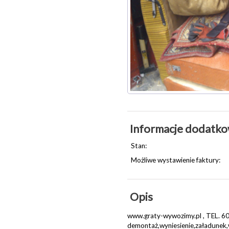
Informacje dodatk
Stan:
Możliwe wystawienie faktury:
Opis
www.graty-wywozimy.pl , TEL. 6
demontaż,wyniesienie,załadunek