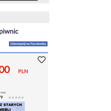
piwnic
Udostępnij na Facebooku
.00
PLN
rzez:
79