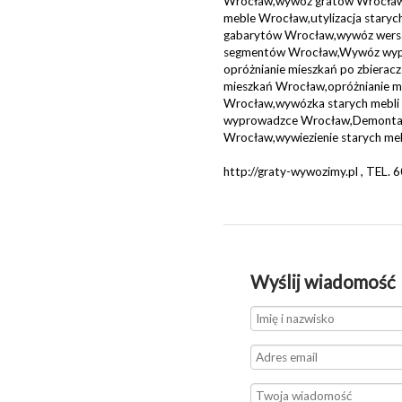
Wrocław,wywóz gratów Wrocław,
meble Wrocław,utylizacja staryc
gabarytów Wrocław,wywóz wers
segmentów Wrocław,Wywóz wypo
opróżnianie mieszkań po zbiera
mieszkań Wrocław,opróżnianie mi
Wrocław,wywózka starych mebli
wyprowadzce Wrocław,Demontaż
Wrocław,wywiezienie starych me
http://graty-wywozimy.pl , TEL.
Wyślij wiadomość