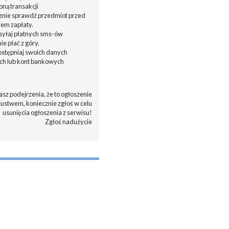
oną transakcji
cznie sprawdź przedmiot przed
em zapłaty.
ysyłaj płatnych sms-ów
nie płać z góry.
dostępniaj swoich danych
h lub kont bankowych
asz podejrzenia, że to ogłoszenie
zustwem, koniecznie zgłoś w celu
usunięcia ogłoszenia z serwisu!
Zgłoś nadużycie