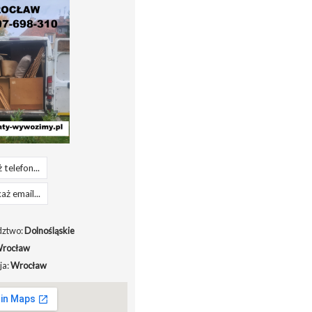
 telefon...
aż email...
ztwo:
Dolnośląskie
rocław
ja:
Wrocław