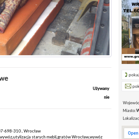
pokaż
owe
pok
Używany
nie
Wojewód
Miasto:
W
Lokalizac
07-698-310 , Wrocław
,wywóz,utylizacja starych mebli,gratów Wrocław,wywóz