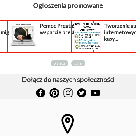
Ogłoszenia promowane
Pomoc PrestaShop,
Tworzenie st
migracja...
wsparcie prestashop
internetowy
kasy...
wstecz
dalej
Dołącz do naszych społeczności