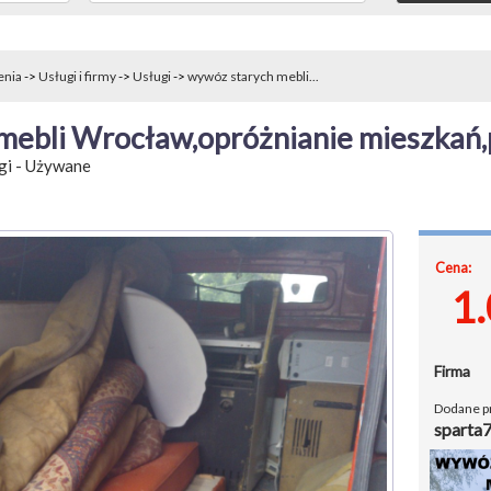
enia
->
Usługi i firmy
->
Usługi
->
wywóz starych mebli...
mebli Wrocław,opróżnianie mieszkań,
gi
-
Używane
Cena:
1
Firma
Dodane p
sparta