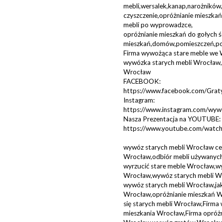
mebli,wersalek,kanap,narożnikó
czyszczenie,opróżnianie mieszka
mebli po wyprowadzce,
opróżnianie mieszkań do gołych 
mieszkań,domów,pomieszczeń,pok
Firma wywożąca stare meble we
wywózka starych mebli Wrocław,o
Wrocław
FACEBOOK:
https://www.facebook.com/Gra
Instagram:
https://www.instagram.com/wyw
Nasza Prezentacja na YOUTUBE:
https://www.youtube.com/wa
wywóz starych mebli Wrocław cen
Wrocław,odbiór mebli używanych
wyrzucić stare meble Wrocław,wy
Wrocław,wywóz starych mebli Wro
wywóz starych mebli Wrocław,jak
Wrocław,opróżnianie mieszkań W
się starych mebli Wrocław,Firma
mieszkania Wrocław,Firma opróż