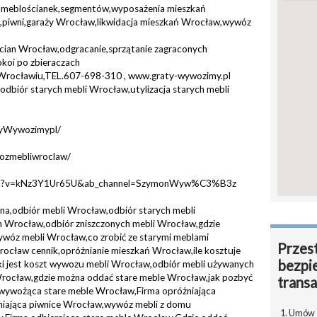
w,meblościanek,segmentów,wyposażenia mieszkań
ń,piwni,garaży Wrocław,likwidacja mieszkań Wrocław,wywóz
ścian Wrocław,odgracanie,sprzątanie zagraconych
oi po zbieraczach
 Wrocławiu,TEL.607-698-310 , www.graty-wywozimy.pl
dbiór starych mebli Wrocław,utylizacja starych mebli
tyWywozimypl/
ozmebliwroclaw/
tch?v=kNz3Y1Ur65U&ab_channel=SzymonWyw%C3%B3z
a,odbiór mebli Wrocław,odbiór starych mebli
 Wrocław,odbiór zniszczonych mebli Wrocław,gdzie
wóz mebli Wrocław,co zrobić ze starymi meblami
Przest
cław cennik,opróżnianie mieszkań Wrocław,ile kosztuje
bezpi
i jest koszt wywozu mebli Wrocław,odbiór mebli używanych
rocław,gdzie można oddać stare meble Wrocław,jak pozbyć
transa
 wywożąca stare meble Wrocław,Firma opróżniająca
niająca piwnice Wrocław,wywóz mebli z domu
1. Umów s