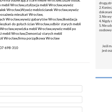
Firma odbierająca stare meble Wrocław,Gdzie oddać
drugą str
h mebli Wrocław,utylizacja mebli Wrocław,wywóz
2. Konie
alek Wrocław,Wywóz meblościanek Wrocław,wywóz
dokonani
sażenia mieszkań Wrocław,
3. Nie w
czach Wrocław,wywóz gabarytów Wrocław,likwidacja
4. Nigdy 
eszkań do gołych ścian Wrocław,odbiór starych mebli
5. Nie u
 Wrocław,wywózka mebli Wrocław,wywóz mebli po
osobowyc
 mebli Wrocław,Demontaż starych mebli
bli Wrocław,firma porządkowa Wrocław
Jeśli m
 607-698-310
jest os