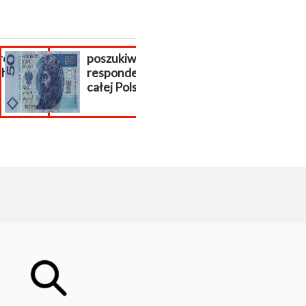
ron
poszukiwani
Założenie skl
ch
respondenci z
internetoweg
całej Polski!