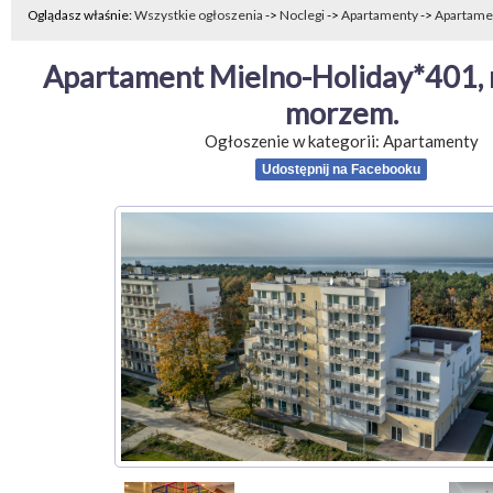
Oglądasz właśnie:
Wszystkie ogłoszenia
->
Noclegi
->
Apartamenty
->
Apartamen
Apartament Mielno-Holiday*401, 
morzem.
Ogłoszenie w kategorii:
Apartamenty
Udostępnij na Facebooku