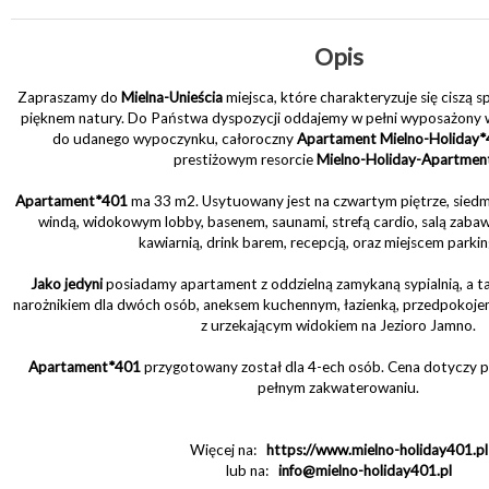
Opis
Zapraszamy do
Mielna-Unieścia
miejsca, które charakteryzuje się ciszą 
pięknem natury. Do Państwa dyspozycji oddajemy w pełni wyposażony 
do udanego wypoczynku, całoroczny
Apartament Mielno-Holiday
prestiżowym resorcie
Mielno-Holiday-Apartment
Apartament*401
ma 33 m2. Usytuowany jest na czwartym piętrze, sied
windą, widokowym lobby, basenem, saunami, strefą cardio, salą zabaw d
kawiarnią, drink barem, recepcją, oraz miejscem park
Jako jedyni
posiadamy apartament z oddzielną zamykaną sypialnią, a t
narożnikiem dla dwóch osób, aneksem kuchennym, łazienką, przedpokoje
z urzekającym widokiem na Jezioro Jamno.
Apartament*401
przygotowany został dla 4-ech osób. Cena dotyczy p
pełnym zakwaterowaniu.
Więcej na:
https://www.mielno-holiday401.pl
lub na:
info@mielno-holiday401.pl