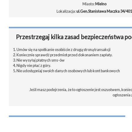
Miasto:
Mielno
Lokalizacja:
ul.Gen.Stanisława Maczka 34/401
Przestrzegaj kilka zasad bezpieczeństwa po
1. Umów się na spotkanie osobiście z drugą stroną transakcji
2. Koniecznie sprawdź przedmiot przed dokonaniem zapłaty.
3. Nie wysyłaj płatnych sms-ów
4. Nigdy nie płać z góry.
5. Nie udostępniaj swoich danych osobowych lub kont bankowych
Jeśli masz podejrzenia, że to ogłoszenie jest oszustwem, koniec
ogłoszenia 