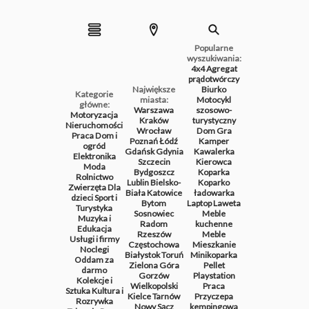
Popularne
wyszukiwania:
4x4
Agregat
prądotwórczy
Największe
Biurko
Kategorie
miasta:
Motocykl
główne:
Warszawa
szosowo-
Motoryzacja
Kraków
turystyczny
Nieruchomości
Wrocław
Dom
Gra
Praca
Dom i
Poznań
Łódź
Kamper
ogród
Gdańsk
Gdynia
Kawalerka
Elektronika
Szczecin
Kierowca
Moda
Bydgoszcz
Koparka
Rolnictwo
Lublin
Bielsko-
Koparko
Zwierzęta
Dla
Biała
Katowice
ładowarka
dzieci
Sport i
Bytom
Laptop
Laweta
Turystyka
Sosnowiec
Meble
Muzyka i
Radom
kuchenne
Edukacja
Rzeszów
Meble
Usługi i firmy
Częstochowa
Mieszkanie
Noclegi
Białystok
Toruń
Minikoparka
Oddam za
Zielona Góra
Pellet
darmo
Gorzów
Playstation
Kolekcje i
Wielkopolski
Praca
Sztuka
Kultura i
Kielce
Tarnów
Przyczepa
Rozrywka
Nowy Sącz
kempingowa