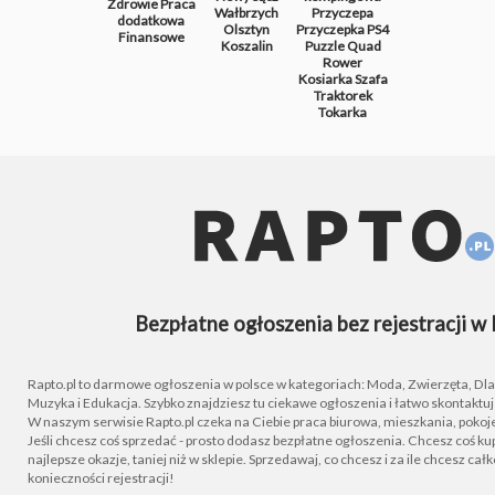
Zdrowie
Praca
Wałbrzych
Przyczepa
dodatkowa
Olsztyn
Przyczepka
PS4
Finansowe
Koszalin
Puzzle
Quad
Rower
Kosiarka
Szafa
Traktorek
Tokarka
Bezpłatne ogłoszenia bez rejestracji w 
Rapto.pl to darmowe ogłoszenia w polsce w kategoriach: Moda, Zwierzęta, Dla D
Muzyka i Edukacja. Szybko znajdziesz tu ciekawe ogłoszenia i łatwo skontaktu
W naszym serwisie Rapto.pl czeka na Ciebie praca biurowa, mieszkania, pokoje
Jeśli chcesz coś sprzedać - prosto dodasz bezpłatne ogłoszenia. Chcesz coś kupi
najlepsze okazje, taniej niż w sklepie. Sprzedawaj, co chcesz i za ile chcesz cał
konieczności rejestracji!