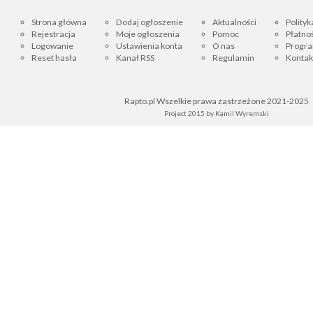
Strona główna
Dodaj ogłoszenie
Aktualności
Polityk
Rejestracja
Moje ogłoszenia
Pomoc
Płatnoś
Logowanie
Ustawienia konta
O nas
Progra
Reset hasła
Kanał RSS
Regulamin
Kontak
Rapto.pl Wszelkie prawa zastrzeżone 2021-2025
Project 2015 by
Kamil Wyremski