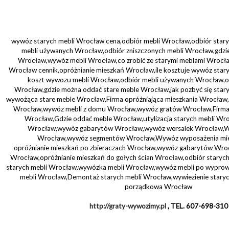
wywóz starych mebli Wrocław cena,odbiór mebli Wrocław,odbiór star
mebli używanych Wrocław,odbiór zniszczonych mebli Wrocław,gdzie
Wrocław,wywóz mebli Wrocław,co zrobić ze starymi meblami Wrocła
Wrocław cennik,opróżnianie mieszkań Wrocław,ile kosztuje wywóz staryc
koszt wywozu mebli Wrocław,odbiór mebli używanych Wrocław,o
Wrocław,gdzie można oddać stare meble Wrocław,jak pozbyć się star
wywożąca stare meble Wrocław,Firma opróżniająca mieszkania Wrocław,F
Wrocław,wywóz mebli z domu Wrocław,wywóz gratów Wrocław,Firma o
Wrocław,Gdzie oddać meble Wrocław,utylizacja starych mebli Wroc
Wrocław,wywóz gabarytów Wrocław,wywóz wersalek Wrocław,W
Wrocław,wywóz segmentów Wrocław,Wywóz wyposażenia mie
opróżnianie mieszkań po zbieraczach Wrocław,wywóz gabarytów Wroc
Wrocław,opróżnianie mieszkań do gołych ścian Wrocław,odbiór stary
starych mebli Wrocław,wywózka mebli Wrocław,wywóz mebli po wypr
mebli Wrocław,Demontaż starych mebli Wrocław,wywiezienie staryc
porządkowa Wrocław
http://graty-wywozimy.pl
, TEL. 607-698-310