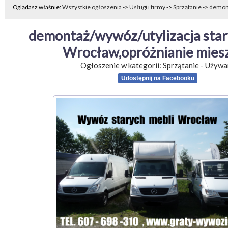
Oglądasz właśnie:
Wszystkie ogłoszenia
->
Usługi i firmy
->
Sprzątanie
->
demont
demontaż/wywóz/utylizacja stary
Wrocław,opróżnianie mies
Ogłoszenie w kategorii:
Sprzątanie
-
Używa
Udostępnij na Facebooku