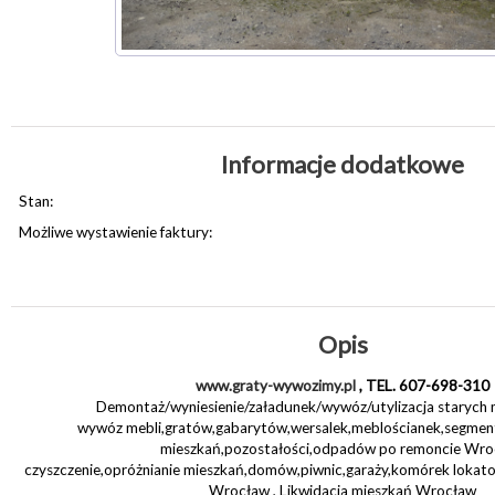
Informacje dodatkowe
Stan:
Możliwe wystawienie faktury:
Opis
www.graty-wywozimy.pl
, TEL. 607-698-310
Demontaż/wyniesienie/załadunek/wywóz/utylizacja starych
wywóz mebli,gratów,gabarytów,wersalek,meblościanek,segme
mieszkań,pozostałości,odpadów po remoncie Wr
czyszczenie,opróżnianie mieszkań,domów,piwnic,garaży,komórek lokat
Wrocław , Likwidacja mieszkań Wrocław