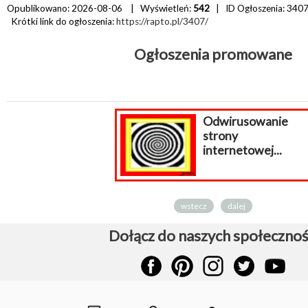
Opublikowano: 2026-08-06 | Wyświetleń:
542
| ID Ogłoszenia:
340
Krótki link do ogłoszenia:
https://rapto.pl/3407/
Ogłoszenia promowane
poszuki
responde
całej Pol
wstecz
dalej
Dołącz do naszych społecznoś