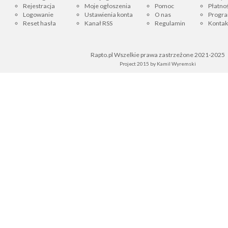
Rejestracja
Moje ogłoszenia
Pomoc
Płatnoś
Logowanie
Ustawienia konta
O nas
Progra
Reset hasła
Kanał RSS
Regulamin
Kontak
Rapto.pl Wszelkie prawa zastrzeżone 2021-2025
Project 2015 by
Kamil Wyremski