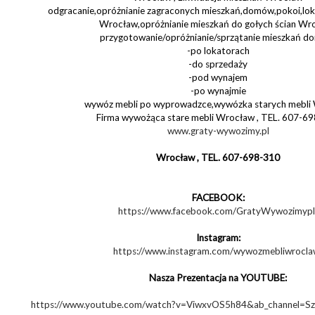
odgracanie,opróżnianie zagraconych mieszkań,domów,pokoi,loka
Wrocław,opróżnianie mieszkań do gołych ścian Wr
przygotowanie/opróżnianie/sprzątanie mieszkań d
-po lokatorach
-do sprzedaży
-pod wynajem
-po wynajmie
wywóz mebli po wyprowadzce,wywózka starych mebli
Firma wywożąca stare mebli Wrocław , TEL. 607-6
www.graty-wywozimy.pl
Wrocław , TEL. 607-698-310
FACEBOOK:
https://www.facebook.com/GratyWywozimypl
Instagram:
https://www.instagram.com/wywozmebliwrocla
Nasza Prezentacja na YOUTUBE:
https://www.youtube.com/watch?v=ViwxvOS5h84&ab_channe