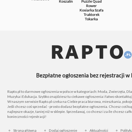
Koszalin
Puzzle
Quad
Rower
Kosiarka
Szafa
Traktorek
Tokarka
Bezpłatne ogłoszenia bez rejestracji w 
Rapto.pl to darmowe ogłoszenia w polsce w kategoriach: Moda, Zwierzęta, Dla D
Muzyka i Edukacja. Szybko znajdziesz tu ciekawe ogłoszenia i łatwo skontaktu
W naszym serwisie Rapto.pl czeka na Ciebie praca biurowa, mieszkania, pokoje
Jeśli chcesz coś sprzedać - prosto dodasz bezpłatne ogłoszenia. Chcesz coś kupi
najlepsze okazje, taniej niż w sklepie. Sprzedawaj, co chcesz i za ile chcesz cał
konieczności rejestracji!
Strona główna
Dodaj ogłoszenie
Aktualności
Polityk