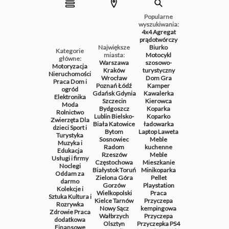
Popularne
wyszukiwania:
4x4
Agregat
prądotwórczy
Największe
Biurko
Kategorie
miasta:
Motocykl
główne:
Warszawa
szosowo-
Motoryzacja
Kraków
turystyczny
Nieruchomości
Wrocław
Dom
Gra
Praca
Dom i
Poznań
Łódź
Kamper
ogród
Gdańsk
Gdynia
Kawalerka
Elektronika
Szczecin
Kierowca
Moda
Bydgoszcz
Koparka
Rolnictwo
Lublin
Bielsko-
Koparko
Zwierzęta
Dla
Biała
Katowice
ładowarka
dzieci
Sport i
Bytom
Laptop
Laweta
Turystyka
Sosnowiec
Meble
Muzyka i
Radom
kuchenne
Edukacja
Rzeszów
Meble
Usługi i firmy
Częstochowa
Mieszkanie
Noclegi
Białystok
Toruń
Minikoparka
Oddam za
Zielona Góra
Pellet
darmo
Gorzów
Playstation
Kolekcje i
Wielkopolski
Praca
Sztuka
Kultura i
Kielce
Tarnów
Przyczepa
Rozrywka
Nowy Sącz
kempingowa
Zdrowie
Praca
Wałbrzych
Przyczepa
dodatkowa
Olsztyn
Przyczepka
PS4
Finansowe