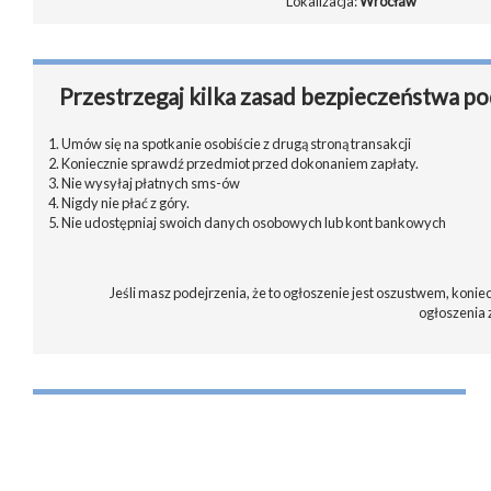
Lokalizacja:
Wrocław
Przestrzegaj kilka zasad bezpieczeństwa po
1. Umów się na spotkanie osobiście z drugą stroną transakcji
2. Koniecznie sprawdź przedmiot przed dokonaniem zapłaty.
3. Nie wysyłaj płatnych sms-ów
4. Nigdy nie płać z góry.
5. Nie udostępniaj swoich danych osobowych lub kont bankowych
Jeśli masz podejrzenia, że to ogłoszenie jest oszustwem, koniec
ogłoszenia 