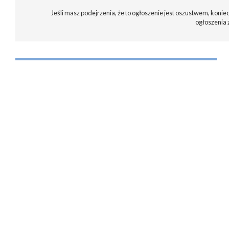
Jeśli masz podejrzenia, że to ogłoszenie jest oszustwem, koniec
ogłoszenia 