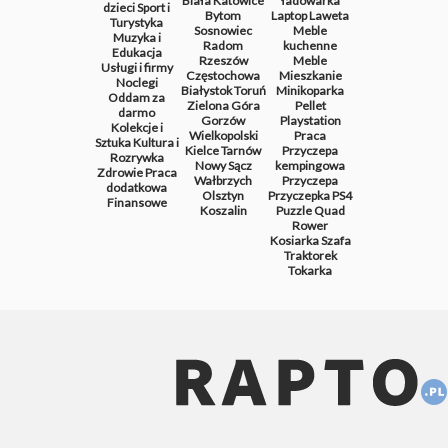
Biała
Katowice
ładowarka
dzieci
Sport i
Bytom
Laptop
Laweta
Turystyka
Sosnowiec
Meble
Muzyka i
Radom
kuchenne
Edukacja
Rzeszów
Meble
Usługi i firmy
Częstochowa
Mieszkanie
Noclegi
Białystok
Toruń
Minikoparka
Oddam za
Zielona Góra
Pellet
darmo
Gorzów
Playstation
Kolekcje i
Wielkopolski
Praca
Sztuka
Kultura i
Kielce
Tarnów
Przyczepa
Rozrywka
Nowy Sącz
kempingowa
Zdrowie
Praca
Wałbrzych
Przyczepa
dodatkowa
Olsztyn
Przyczepka
PS4
Finansowe
Koszalin
Puzzle
Quad
Rower
Kosiarka
Szafa
Traktorek
Tokarka