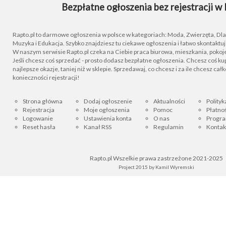
Bezpłatne ogłoszenia bez rejestracji w 
Rapto.pl to darmowe ogłoszenia w polsce w kategoriach: Moda, Zwierzęta, Dla D
Muzyka i Edukacja. Szybko znajdziesz tu ciekawe ogłoszenia i łatwo skontaktu
W naszym serwisie Rapto.pl czeka na Ciebie praca biurowa, mieszkania, pokoje
Jeśli chcesz coś sprzedać - prosto dodasz bezpłatne ogłoszenia. Chcesz coś kupi
najlepsze okazje, taniej niż w sklepie. Sprzedawaj, co chcesz i za ile chcesz cał
konieczności rejestracji!
Strona główna
Dodaj ogłoszenie
Aktualności
Polityk
Rejestracja
Moje ogłoszenia
Pomoc
Płatnoś
Logowanie
Ustawienia konta
O nas
Progra
Reset hasła
Kanał RSS
Regulamin
Kontak
Rapto.pl Wszelkie prawa zastrzeżone 2021-2025
Project 2015 by
Kamil Wyremski