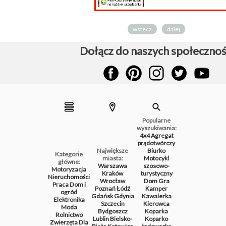
wstecz
dalej
Dołącz do naszych społecznoś
Popularne
wyszukiwania:
4x4
Agregat
prądotwórczy
Największe
Biurko
Kategorie
miasta:
Motocykl
główne:
Warszawa
szosowo-
Motoryzacja
Kraków
turystyczny
Nieruchomości
Wrocław
Dom
Gra
Praca
Dom i
Poznań
Łódź
Kamper
ogród
Gdańsk
Gdynia
Kawalerka
Elektronika
Szczecin
Kierowca
Moda
Bydgoszcz
Koparka
Rolnictwo
Lublin
Bielsko-
Koparko
Zwierzęta
Dla