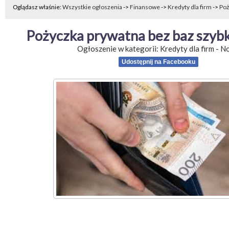
Oglądasz właśnie:
Wszystkie ogłoszenia
->
Finansowe
->
Kredyty dla firm
->
Poż
Pożyczka prywatna bez baz szyb
Ogłoszenie w kategorii:
Kredyty dla firm
-
N
Udostępnij na Facebooku