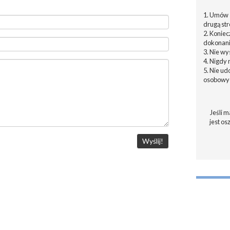
1. Umów s
drugą str
2. Konie
dokonani
3. Nie w
4. Nigdy 
5. Nie u
osobowyc
Jeśli m
jest os