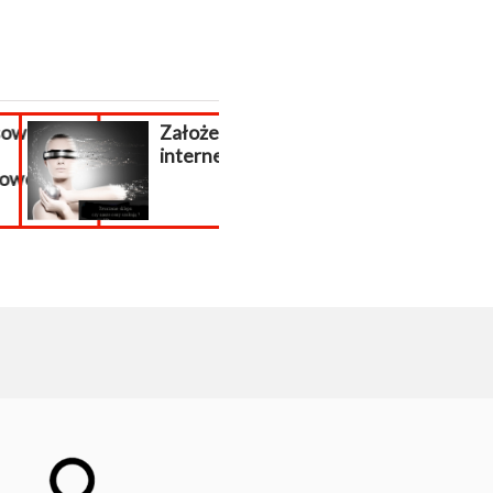
wanie
Założenie sklepu
Pomoc PrestaSh
internetowego.
wsparcie presta
j...