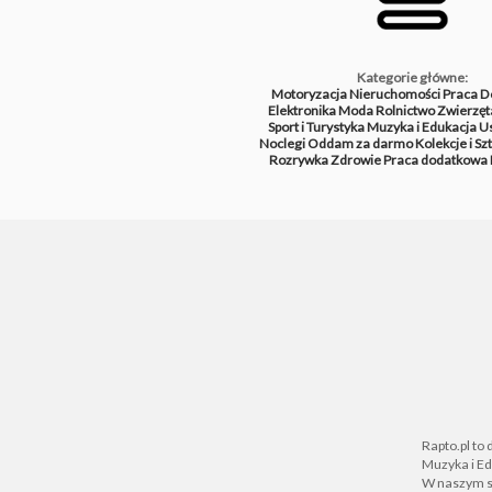
Kategorie główne:
Motoryzacja
Nieruchomości
Praca
D
Elektronika
Moda
Rolnictwo
Zwierzęt
Sport i Turystyka
Muzyka i Edukacja
Us
Noclegi
Oddam za darmo
Kolekcje i Sz
Rozrywka
Zdrowie
Praca dodatkowa
Rapto.pl to
Muzyka i Ed
W naszym se