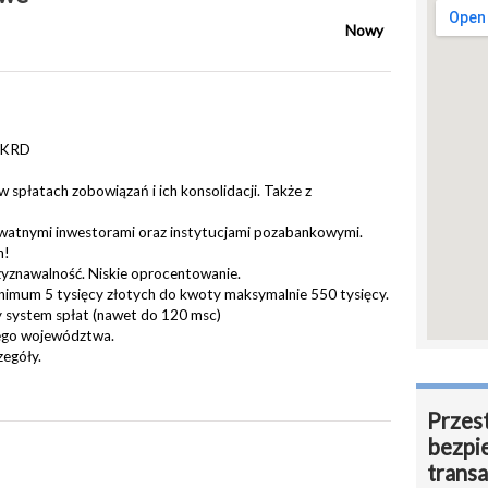
Nowy
, KRD
łatach zobowiązań i ich konsolidacji. Także z
watnymi inwestorami oraz instytucjami pozabankowymi.
n!
yznawalność. Niskie oprocentowanie.
imum 5 tysięcy złotych do kwoty maksymalnie 550 tysięcy.
 system spłat (nawet do 120 msc)
jego województwa.
zegóły.
Przest
bezpi
transa