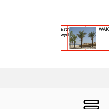
Tworzenie stron
WAKACJ
internetowych
kasy...