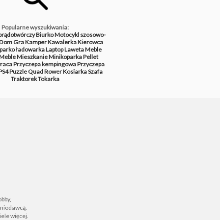
Popularne wyszukiwania:
prądotwórczy
Biurko
Motocykl szosowo-
Dom
Gra
Kamper
Kawalerka
Kierowca
parko ładowarka
Laptop
Laweta
Meble
Meble
Mieszkanie
Minikoparka
Pellet
raca
Przyczepa kempingowa
Przyczepa
PS4
Puzzle
Quad
Rower
Kosiarka
Szafa
Traktorek
Tokarka
obby,
zeniodawcą.
ele więcej.