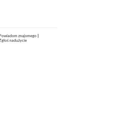
Powiadom znajomego
|
Zgłoś nadużycie