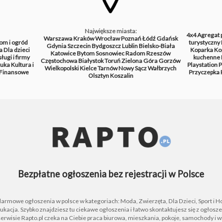
Największe miasta:
4x4
Agregat 
Warszawa
Kraków
Wrocław
Poznań
Łódź
Gdańsk
om i ogród
turystyczny
Gdynia
Szczecin
Bydgoszcz
Lublin
Bielsko-Biała
a
Dla dzieci
Koparka
Ko
Katowice
Bytom
Sosnowiec
Radom
Rzeszów
ługi i firmy
kuchenne
Częstochowa
Białystok
Toruń
Zielona Góra
Gorzów
tuka
Kultura i
Playstation
P
Wielkopolski
Kielce
Tarnów
Nowy Sącz
Wałbrzych
Finansowe
Przyczepka
Olsztyn
Koszalin
Bezpłatne ogłoszenia bez rejestracji w Polsce
 darmowe ogłoszenia w polsce w kategoriach: Moda, Zwierzęta, Dla Dzieci, Sport i H
ukacja. Szybko znajdziesz tu ciekawe ogłoszenia i łatwo skontaktujesz się z ogłos
rwisie Rapto.pl czeka na Ciebie praca biurowa, mieszkania, pokoje, samochody i wi