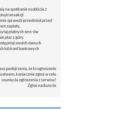
ię na spotkanie osobiście z
oną transakcji
cznie sprawdź przedmiot przed
em zapłaty.
ysyłaj płatnych sms-ów
nie płać z góry.
dostępniaj swoich danych
h lub kont bankowych
asz podejrzenia, że to ogłoszenie
zustwem, koniecznie zgłoś w celu
usunięcia ogłoszenia z serwisu!
Zgłoś nadużycie