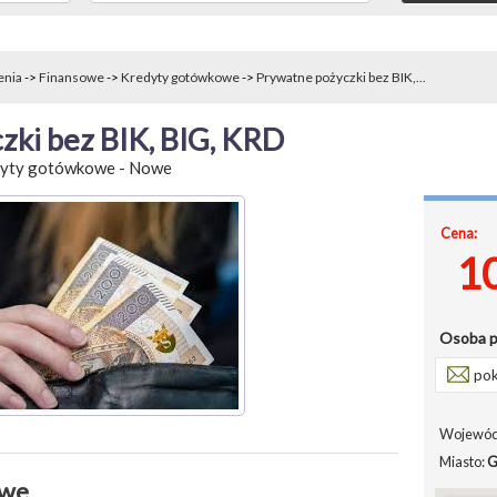
enia
->
Finansowe
->
Kredyty gotówkowe
->
Prywatne pożyczki bez BIK,...
zki bez BIK, BIG, KRD
yty gotówkowe
-
Nowe
Cena:
1
Osoba 
pok
Wojewód
Miasto:
G
owe