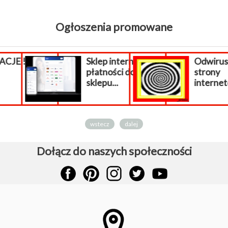
Ogłoszenia promowane
E !!!
Sklep internetowy
Odwiruso
płatności do
strony
sklepu...
internetowe
wstecz
dalej
Dołącz do naszych społeczności