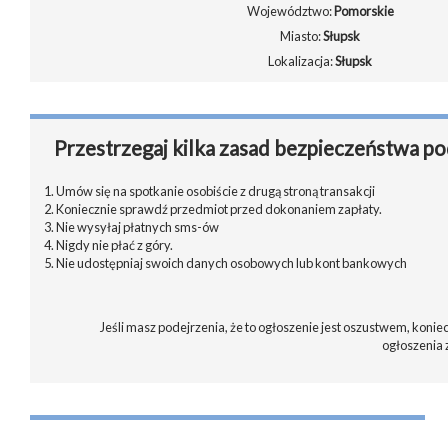
Województwo:
Pomorskie
Miasto:
Słupsk
Lokalizacja:
Słupsk
Przestrzegaj kilka zasad bezpieczeństwa po
1. Umów się na spotkanie osobiście z drugą stroną transakcji
2. Koniecznie sprawdź przedmiot przed dokonaniem zapłaty.
3. Nie wysyłaj płatnych sms-ów
4. Nigdy nie płać z góry.
5. Nie udostępniaj swoich danych osobowych lub kont bankowych
Jeśli masz podejrzenia, że to ogłoszenie jest oszustwem, koniec
ogłoszenia 