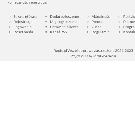
konieczności rejestracji!
Strona główna
Dodaj ogłoszenie
Aktualności
Polityk
Rejestracja
Moje ogłoszenia
Pomoc
Płatnoś
Logowanie
Ustawienia konta
O nas
Progra
Reset hasła
Kanał RSS
Regulamin
Kontak
Rapto.pl Wszelkie prawa zastrzeżone 2021-2025
Project 2015 by
Kamil Wyremski