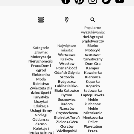
Popularne
wyszukiwania:
4x4
Agregat
prądotwórczy
Największe
Biurko
Kategorie
miasta:
Motocykl
główne:
Warszawa
szosowo-
Motoryzacja
Kraków
turystyczny
Nieruchomości
Wrocław
Dom
Gra
Praca
Dom i
Poznań
Łódź
Kamper
ogród
Gdańsk
Gdynia
Kawalerka
Elektronika
Szczecin
Kierowca
Moda
Bydgoszcz
Koparka
Rolnictwo
Lublin
Bielsko-
Koparko
Zwierzęta
Dla
Biała
Katowice
ładowarka
dzieci
Sport i
Bytom
Laptop
Laweta
Turystyka
Sosnowiec
Meble
Muzyka i
Radom
kuchenne
Edukacja
Rzeszów
Meble
Usługi i firmy
Częstochowa
Mieszkanie
Noclegi
Białystok
Toruń
Minikoparka
Oddam za
Zielona Góra
Pellet
darmo
Gorzów
Playstation
Kolekcje i
Wielkopolski
Praca
Sztuka
Kultura i