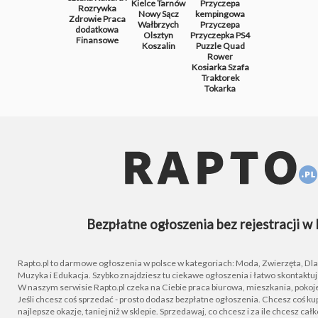
Kielce
Tarnów
Przyczepa
Rozrywka
Nowy Sącz
kempingowa
Zdrowie
Praca
Wałbrzych
Przyczepa
dodatkowa
Olsztyn
Przyczepka
PS4
Finansowe
Koszalin
Puzzle
Quad
Rower
Kosiarka
Szafa
Traktorek
Tokarka
Bezpłatne ogłoszenia bez rejestracji w 
Rapto.pl to darmowe ogłoszenia w polsce w kategoriach: Moda, Zwierzęta, Dla D
Muzyka i Edukacja. Szybko znajdziesz tu ciekawe ogłoszenia i łatwo skontaktu
W naszym serwisie Rapto.pl czeka na Ciebie praca biurowa, mieszkania, pokoje
Jeśli chcesz coś sprzedać - prosto dodasz bezpłatne ogłoszenia. Chcesz coś kupi
najlepsze okazje, taniej niż w sklepie. Sprzedawaj, co chcesz i za ile chcesz cał