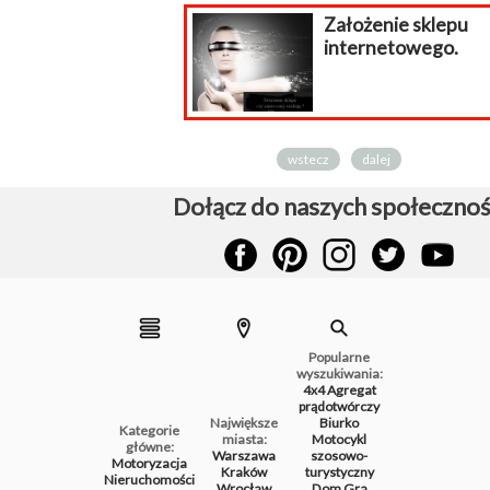
Założenie sklepu
internetowego.
wstecz
dalej
Dołącz do naszych społecznoś
Popularne
wyszukiwania:
4x4
Agregat
prądotwórczy
Największe
Biurko
Kategorie
miasta:
Motocykl
główne:
Warszawa
szosowo-
Motoryzacja
Kraków
turystyczny
Nieruchomości
Wrocław
Dom
Gra