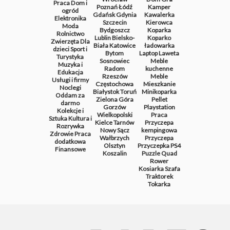
Praca
Dom i
Poznań
Łódź
Kamper
ogród
Gdańsk
Gdynia
Kawalerka
Elektronika
Szczecin
Kierowca
Moda
Bydgoszcz
Koparka
Rolnictwo
Lublin
Bielsko-
Koparko
Zwierzęta
Dla
Biała
Katowice
ładowarka
dzieci
Sport i
Bytom
Laptop
Laweta
Turystyka
Sosnowiec
Meble
Muzyka i
Radom
kuchenne
Edukacja
Rzeszów
Meble
Usługi i firmy
Częstochowa
Mieszkanie
Noclegi
Białystok
Toruń
Minikoparka
Oddam za
Zielona Góra
Pellet
darmo
Gorzów
Playstation
Kolekcje i
Wielkopolski
Praca
Sztuka
Kultura i
Kielce
Tarnów
Przyczepa
Rozrywka
Nowy Sącz
kempingowa
Zdrowie
Praca
Wałbrzych
Przyczepa
dodatkowa
Olsztyn
Przyczepka
PS4
Finansowe
Koszalin
Puzzle
Quad
Rower
Kosiarka
Szafa
Traktorek
Tokarka