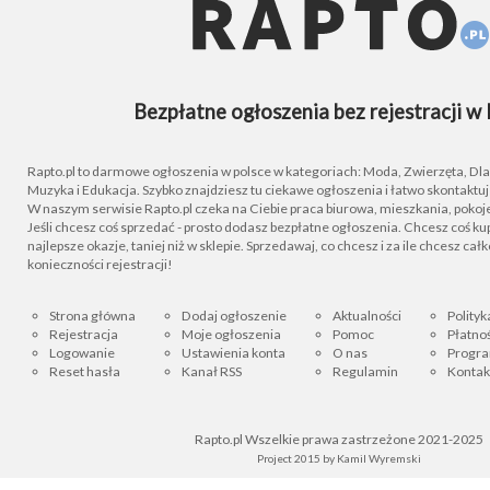
Bezpłatne ogłoszenia bez rejestracji w 
Rapto.pl to darmowe ogłoszenia w polsce w kategoriach: Moda, Zwierzęta, Dla D
Muzyka i Edukacja. Szybko znajdziesz tu ciekawe ogłoszenia i łatwo skontaktu
W naszym serwisie Rapto.pl czeka na Ciebie praca biurowa, mieszkania, pokoje
Jeśli chcesz coś sprzedać - prosto dodasz bezpłatne ogłoszenia. Chcesz coś kupi
najlepsze okazje, taniej niż w sklepie. Sprzedawaj, co chcesz i za ile chcesz cał
konieczności rejestracji!
Strona główna
Dodaj ogłoszenie
Aktualności
Polityk
Rejestracja
Moje ogłoszenia
Pomoc
Płatnoś
Logowanie
Ustawienia konta
O nas
Progra
Reset hasła
Kanał RSS
Regulamin
Kontak
Rapto.pl Wszelkie prawa zastrzeżone 2021-2025
Project 2015 by
Kamil Wyremski