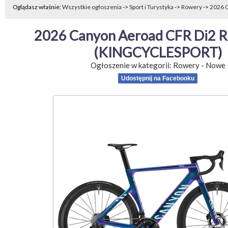
Oglądasz właśnie:
Wszystkie ogłoszenia
->
Sport i Turystyka
->
Rowery
->
2026 C
2026 Canyon Aeroad CFR Di2 Ro
(KINGCYCLESPORT)
Ogłoszenie w kategorii:
Rowery
-
Nowe
Udostępnij na Facebooku