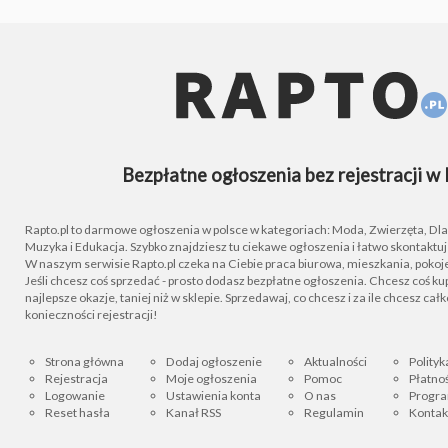
Bezpłatne ogłoszenia bez rejestracji w 
Rapto.pl to darmowe ogłoszenia w polsce w kategoriach: Moda, Zwierzęta, Dla D
Muzyka i Edukacja. Szybko znajdziesz tu ciekawe ogłoszenia i łatwo skontaktu
W naszym serwisie Rapto.pl czeka na Ciebie praca biurowa, mieszkania, pokoje
Jeśli chcesz coś sprzedać - prosto dodasz bezpłatne ogłoszenia. Chcesz coś kupi
najlepsze okazje, taniej niż w sklepie. Sprzedawaj, co chcesz i za ile chcesz cał
konieczności rejestracji!
Strona główna
Dodaj ogłoszenie
Aktualności
Polityk
Rejestracja
Moje ogłoszenia
Pomoc
Płatnoś
Logowanie
Ustawienia konta
O nas
Progra
Reset hasła
Kanał RSS
Regulamin
Kontak