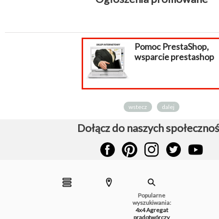
Pomoc PrestaShop,
wsparcie prestashop
wstecz
dalej
Dołącz do naszych społecznoś
Popularne
wyszukiwania:
4x4
Agregat
prądotwórczy