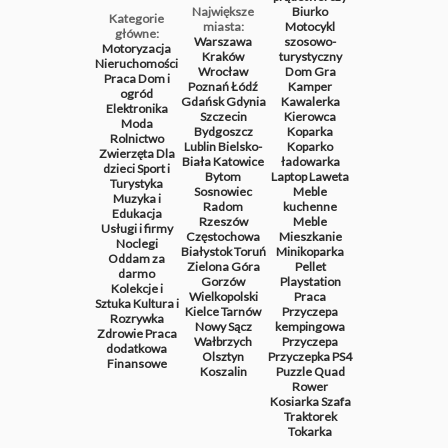
Największe
Biurko
Kategorie
miasta:
Motocykl
główne:
Warszawa
szosowo-
Motoryzacja
Kraków
turystyczny
Nieruchomości
Wrocław
Dom
Gra
Praca
Dom i
Poznań
Łódź
Kamper
ogród
Gdańsk
Gdynia
Kawalerka
Elektronika
Szczecin
Kierowca
Moda
Bydgoszcz
Koparka
Rolnictwo
Lublin
Bielsko-
Koparko
Zwierzęta
Dla
Biała
Katowice
ładowarka
dzieci
Sport i
Bytom
Laptop
Laweta
Turystyka
Sosnowiec
Meble
Muzyka i
Radom
kuchenne
Edukacja
Rzeszów
Meble
Usługi i firmy
Częstochowa
Mieszkanie
Noclegi
Białystok
Toruń
Minikoparka
Oddam za
Zielona Góra
Pellet
darmo
Gorzów
Playstation
Kolekcje i
Wielkopolski
Praca
Sztuka
Kultura i
Kielce
Tarnów
Przyczepa
Rozrywka
Nowy Sącz
kempingowa
Zdrowie
Praca
Wałbrzych
Przyczepa
dodatkowa
Olsztyn
Przyczepka
PS4
Finansowe
Koszalin
Puzzle
Quad
Rower
Kosiarka
Szafa
Traktorek
Tokarka