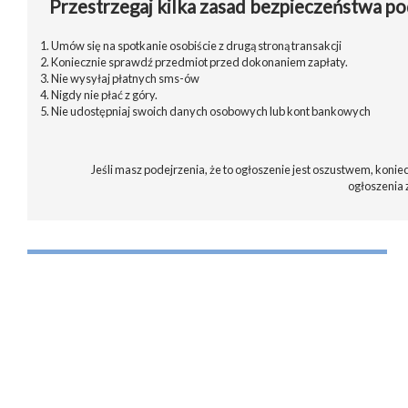
Przestrzegaj kilka zasad bezpieczeństwa po
1. Umów się na spotkanie osobiście z drugą stroną transakcji
2. Koniecznie sprawdź przedmiot przed dokonaniem zapłaty.
3. Nie wysyłaj płatnych sms-ów
4. Nigdy nie płać z góry.
5. Nie udostępniaj swoich danych osobowych lub kont bankowych
Jeśli masz podejrzenia, że to ogłoszenie jest oszustwem, koniec
ogłoszenia 