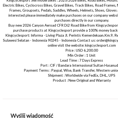
Kingcyclesport Sell model bikes : 2025/2026 Bikes, Road Bikes, Mountai
Electric Bikes, Cyclocross Bikes, Gravel Bikes, Track Bikes, Road Frames,
Frames, Groupsets, Pedals, Saddles, Wheels, Helmets, Shoes, Gloves 
interested please immediately make purchases on our company websi
purchases directly in our company.
Buy new 2026 Canyon Aeroad CFR Di2 Road Bike from Kingcyclesport
purchase products at Kingcyclesport provide a 100% money back
Kingcyclesport: Informa - Living Plaza Jl. Perintis Kemerdekaan.Km.9, 
Sulawesi Selatan - Indonesia 90245 - Indonesia Contact us: order@kingc
online visit the website: kingcyclesport.com
Price : USD 6,200.00
Min Order : 1 Unit
Lead Time : 7 Days Express
Port : CIF / Bandara Internasional Sultan Hasanu
Payment Terms : Paypal, Wise, Bank Transfer, Western uni
Shipment : Worldwide via FedEx, DHL, UPS
Product : New Original and Warranty
Wyślij wiadomość