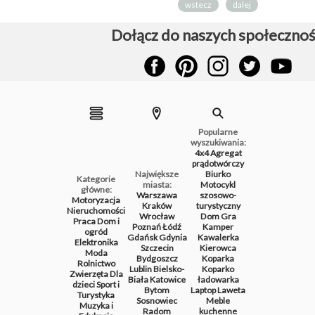
wstecz
dalej
Dołącz do naszych społecznoś
Popularne
wyszukiwania:
4x4
Agregat
prądotwórczy
Największe
Biurko
Kategorie
miasta:
Motocykl
główne:
Warszawa
szosowo-
Motoryzacja
Kraków
turystyczny
Nieruchomości
Wrocław
Dom
Gra
Praca
Dom i
Poznań
Łódź
Kamper
ogród
Gdańsk
Gdynia
Kawalerka
Elektronika
Szczecin
Kierowca
Moda
Bydgoszcz
Koparka
Rolnictwo
Lublin
Bielsko-
Koparko
Zwierzęta
Dla
Biała
Katowice
ładowarka
dzieci
Sport i
Bytom
Laptop
Laweta
Turystyka
Sosnowiec
Meble
Muzyka i
Radom
kuchenne