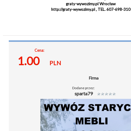
graty-wywozimy.pl Wrocław
http://graty-wywozimy.pl , TEL. 607-698-310
Cena:
1.00
PLN
Firma
Dodane przez:
sparta79