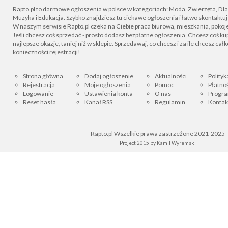
Rapto.pl to darmowe ogłoszenia w polsce w kategoriach: Moda, Zwierzęta, Dla D
Muzyka i Edukacja. Szybko znajdziesz tu ciekawe ogłoszenia i łatwo skontaktu
W naszym serwisie Rapto.pl czeka na Ciebie praca biurowa, mieszkania, pokoje
Jeśli chcesz coś sprzedać - prosto dodasz bezpłatne ogłoszenia. Chcesz coś kupi
najlepsze okazje, taniej niż w sklepie. Sprzedawaj, co chcesz i za ile chcesz cał
konieczności rejestracji!
Strona główna
Dodaj ogłoszenie
Aktualności
Polityk
Rejestracja
Moje ogłoszenia
Pomoc
Płatnoś
Logowanie
Ustawienia konta
O nas
Progra
Reset hasła
Kanał RSS
Regulamin
Kontak
Rapto.pl Wszelkie prawa zastrzeżone 2021-2025
Project 2015 by
Kamil Wyremski