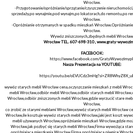
Wrocław.
-Przygotowanie/opróżnianie/sprzątanie/czyszczenie nieruchomoś
sprzedaży,po wynajmie,pod wynajm,po lokatorach,do remontu,po r
Wrocław.
-Opróżnianie otrzymanych w spadku mieszkań Wrocław.Opróżnianie
Wrocław.
Wywóz zniszczonych,zbędnych mebli Wrocław
Wrocław TEL. 607-698-310 , www.graty-wywozim
FACEBOOK:
https://www.facebook.com/GratyWywozimypl
Nasza Prezentacja na YOUTUBE:
https://youtu.be/oEVUCdz3mHg?si=ZR8WhyZ8X_
wywóz starych mebli Wrocław cena,oczyszczanie mieszkań z mebli Wro
mebli Wrocław,odbiór mebli Wrocław,odbiór starych mebli Wrocław,
Wrocław,odbiór zniszczonych mebli Wrocław,gdzie wyrzucić stare me
Wrocław,
co zrobić ze starymi meblami Wrocław,wywóz starych mebli Wrocław ce
Wrocław,ile kosztuje wywóz starych mebli Wrocław,jaki jest koszt wy
mebli używanych Wrocław,opróżnianie mieszkań Wrocław,gdzie moż
Wrocław,jak pozbyć się starych mebli Wrocław,Firma wywożąca sta
opróżniająca mieszkania Wrocław,Firma opróżniająca piwnice Wroc