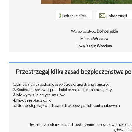
pokaż telefon...
pokaż email...
Województwo:
Dolnośląskie
Miasto:
Wrocław
Lokalizacja:
Wrocław
Przestrzegaj kilka zasad bezpieczeństwa po
1. Umów się na spotkanie osobiście z drugą stroną transakcji
2. Koniecznie sprawdź przedmiot przed dokonaniem zapłaty.
3. Nie wysyłaj płatnych sms-ów
4. Nigdy nie płać z góry.
5. Nie udostępniaj swoich danych osobowych lub kont bankowych
Jeśli masz podejrzenia, że to ogłoszenie jest oszustwem, koniec
ogłoszenia 