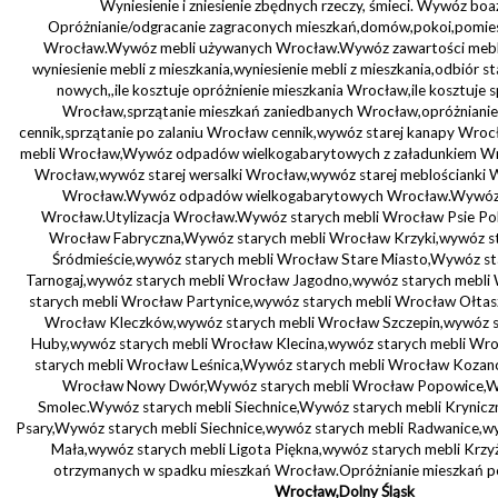
Wyniesienie i zniesienie zbędnych rzeczy, śmieci. Wywóz boa
Opróżnianie/odgracanie zagraconych mieszkań,domów,pokoi,pomies
Wrocław.Wywóz mebli używanych Wrocław.Wywóz zawartości mebli 
wyniesienie mebli z mieszkania,wyniesienie mebli z mieszkania,odbiór s
nowych,,ile kosztuje opróżnienie mieszkania Wrocław,ile kosztuje 
Wrocław,sprzątanie mieszkań zaniedbanych Wrocław,opróżniani
cennik,sprzątanie po zalaniu Wrocław cennik,wywóz starej kanapy Wrocł
mebli Wrocław,Wywóz odpadów wielkogabarytowych z załadunkiem Wr
Wrocław,wywóz starej wersalki Wrocław,wywóz starej meblościanki
Wrocław.Wywóz odpadów wielkogabarytowych Wrocław.Wywóz me
Wrocław.Utylizacja Wrocław.Wywóz starych mebli Wrocław Psie Pol
Wrocław Fabryczna,Wywóz starych mebli Wrocław Krzyki,wywóz s
Śródmieście,wywóz starych mebli Wrocław Stare Miasto,Wywóz s
Tarnogaj,wywóz starych mebli Wrocław Jagodno,wywóz starych mebl
starych mebli Wrocław Partynice,wywóz starych mebli Wrocław Ołtas
Wrocław Kleczków,wywóz starych mebli Wrocław Szczepin,wywóz s
Huby,wywóz starych mebli Wrocław Klecina,wywóz starych mebli Wr
starych mebli Wrocław Leśnica,Wywóz starych mebli Wrocław Kozan
Wrocław Nowy Dwór,Wywóz starych mebli Wrocław Popowice,Wy
Smolec.Wywóz starych mebli Siechnice,Wywóz starych mebli Krynicz
Psary,Wywóz starych mebli Siechnice,wywóz starych mebli Radwanice,wy
Mała,wywóz starych mebli Ligota Piękna,wywóz starych mebli Krzy
otrzymanych w spadku mieszkań Wrocław.Opróżnianie mieszkań p
Wrocław,Dolny Śląsk