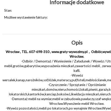
Informacje dodatkowe
Stan:
Możliwe wystawienie faktury:
Opis
Wrocław , TEL. 607-698-310 , www.graty-wywozimy.pl , Odbiór,wywóz,
Wrocław.
-Odbiór / Demontaż / Wyniesienie / Załadunek / Wywóz / Uty
mebli,gratów,gabarytów,wyposażenia mieszkań,zawartości mebli , zerwa
kafli.
-Wywóz
wersalek,kanap,narożników,sof,łóżek,materacy,puf,foteli,meblościianek
-Czyszczenie / Sprzątanie / Opróżnianie
mieszkań,domów,nieruchomości,lokali,piwnic,garaży,
lokatorskich,kantorków,kanciap,boksów.Likwidacja mieszkań,nieruch
-Demontaż mebli na wymiar,mebli w zabudowie,pawlaczy,szaf wnę
Wrocław.Wywożenie mebli Wrocław.
-Wywóz pozostałości,mebli po lokatorach,po wynajmie Wrocław.Wyw