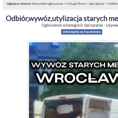
Oglądasz właśnie:
Wszystkie ogłoszenia
->
Usługi i firmy
->
Sprzątanie
->
Odbiór
Odbiór,wywóz,utylizacja starych me
Ogłoszenie w kategorii:
Sprzątanie
-
Używa
Udostępnij na Facebooku