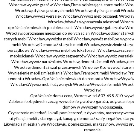
Wrocław,wywóz gratów Wrocław,Firma odbierająca stare meble Wro
Wrocław,utylizacja starych mebli Wrocław,utylizacja mebli Wro
Wrocław,wywóz wersalek Wrocław,Wywóz meblościanek Wrocł
Wrocław,Wywóz wyposażenia mieszkań Wrocła
opróżnianie mieszkań po zbieraczach Wrocław,wywóz gabarytów Wroc
Wrocław,opróżnianie mieszkań do gołych ścian Wrocław,odbiór stary
starych mebli Wrocław,wywózka mebli Wrocław,wywóz mebli po wypr
mebli Wrocław,Demontaż starych mebli Wrocław,wywiezienie staryc
porządkowa Wrocław,wywóz mebli po lokatorach Wrocław,czyszczeni
meblościanek Wrocław,wywóz segmentów Wrocław,wywóz wersalek
Wrocław,wywóz narożników Wrocław,demontaż mebli Wrocław,demo
Wrocław,demontaż szaf przesuwnych Wrocław,Kto wywozi stare m
Wyniesienie mebli z mieszkania Wrocław,Transport mebli Wrocław.Pr
remontu Wrocław.Opróżnianie mieszkań do remontu Wrocław.Wywóz
Wrocław.Wywóz mebli używanych Wrocław.Wywożenie mebli Wrocła
Wrocław.
.Opróżnianie domu cena, Wrocław, tel.607-698-310, wywóz,
Zabieranie zbędnych rzeczy, wywożenie gratów z garażu, odgracanie p
domów w wywozem wyposażenia.
Czyszczenie mieszkań, lokali, pomieszczeń, z dywanów, materacy,wersal
utylizacja mebli , starego agd, kanapy, demontaż szafy, regałów, stary
Likwidacja mieszkań we Wrocławiu, pomieszczeń, magazynów, wywóz gr
remoncie.