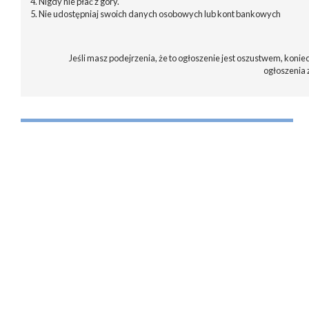
4. Nigdy nie płać z góry.
5. Nie udostępniaj swoich danych osobowych lub kont bankowych
Jeśli masz podejrzenia, że to ogłoszenie jest oszustwem, koniec
ogłoszenia 