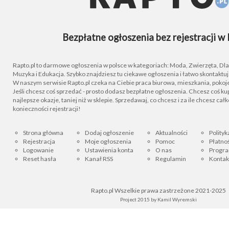
Bezpłatne ogłoszenia bez rejestracji w 
Rapto.pl to darmowe ogłoszenia w polsce w kategoriach: Moda, Zwierzęta, Dla D
Muzyka i Edukacja. Szybko znajdziesz tu ciekawe ogłoszenia i łatwo skontaktu
W naszym serwisie Rapto.pl czeka na Ciebie praca biurowa, mieszkania, pokoje
Jeśli chcesz coś sprzedać - prosto dodasz bezpłatne ogłoszenia. Chcesz coś kupi
najlepsze okazje, taniej niż w sklepie. Sprzedawaj, co chcesz i za ile chcesz cał
konieczności rejestracji!
Strona główna
Dodaj ogłoszenie
Aktualności
Polityk
Rejestracja
Moje ogłoszenia
Pomoc
Płatnoś
Logowanie
Ustawienia konta
O nas
Progra
Reset hasła
Kanał RSS
Regulamin
Kontak
Rapto.pl Wszelkie prawa zastrzeżone 2021-2025
Project 2015 by
Kamil Wyremski