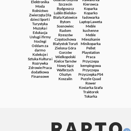
Elektronika
Szczecin
Kierowca
Moda
Bydgoszcz
Koparka
Rolnictwo
Lublin
Bielsko-
Koparko
Zwierzęta
Dla
Biała
Katowice
ładowarka
dzieci
Sport i
Bytom
Laptop
Laweta
Turystyka
Sosnowiec
Meble
Muzyka i
Radom
kuchenne
Edukacja
Rzeszów
Meble
Usługi i firmy
Częstochowa
Mieszkanie
Noclegi
Białystok
Toruń
Minikoparka
Oddam za
Zielona Góra
Pellet
darmo
Gorzów
Playstation
Kolekcje i
Wielkopolski
Praca
Sztuka
Kultura i
Kielce
Tarnów
Przyczepa
Rozrywka
Nowy Sącz
kempingowa
Zdrowie
Praca
Wałbrzych
Przyczepa
dodatkowa
Olsztyn
Przyczepka
PS4
Finansowe
Koszalin
Puzzle
Quad
Rower
Kosiarka
Szafa
Traktorek
Tokarka