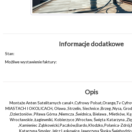
Informacje dodatkowe
Stan:
Możliwe wystawienie faktury:
Opis
Montaże Anten Satelitarnych canal+,Cyfrowy Polsat,Orange,Tv Cyfr
MIASTACH I OKOLICACH, Oława ,Strzelin, Siechnice ,Brzeg ,Nysa, G
,Dzierżoniów ,Piława Górna ,Niemcza ,Świdnica, Bielawa , Mietków, Ką
Wrocławskie ,Łagiewniki, Kobierzyce ,Wrocław, Święta Katarzyna ,Zię
,Kamieniec Ząbkowicki,Paczków,Bardo,Kłodzko,Polanica-Zdrój
Katarzyna,Smolec,Jelcz Laskowice,Jaworzyna Śląska,Świebodzi