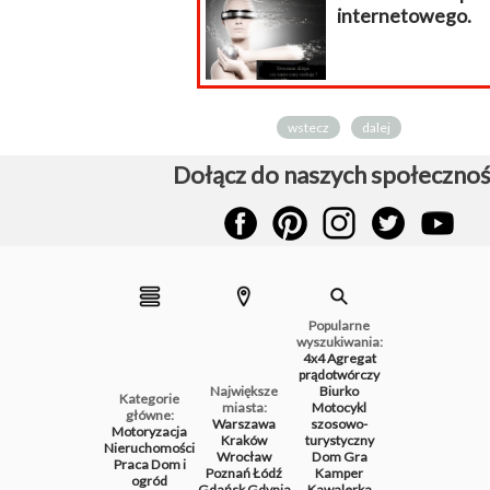
internetowego.
wstecz
dalej
Dołącz do naszych społecznoś
Popularne
wyszukiwania:
4x4
Agregat
prądotwórczy
Największe
Biurko
Kategorie
miasta:
Motocykl
główne:
Warszawa
szosowo-
Motoryzacja
Kraków
turystyczny
Nieruchomości
Wrocław
Dom
Gra
Praca
Dom i
Poznań
Łódź
Kamper
ogród
Gdańsk
Gdynia
Kawalerka