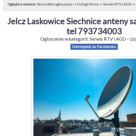
Oglądasz właśnie:
Wszystkie ogłoszenia
->
Usługi i firmy
->
Serwis RTV i AGD
->
Jelcz Laskowice Siechnice anteny sa
tel 793734003
Ogłoszenie w kategorii:
Serwis RTV i AGD
-
Uż
Udostępnij na Facebooku