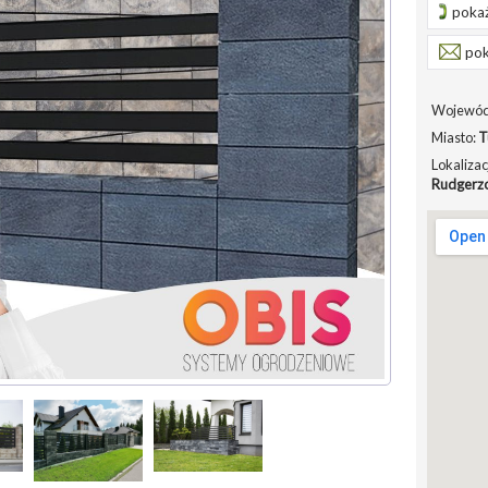
pokaż
pok
Wojewód
Miasto:
T
Lokalizac
Rudgerz