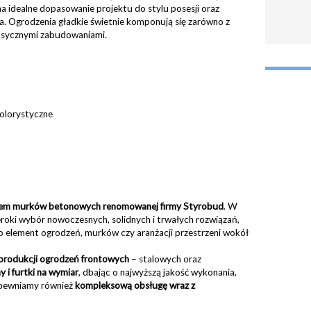
na idealne dopasowanie projektu do stylu posesji oraz
a. Ogrodzenia gładkie świetnie komponują się zarówno z
lasycznymi zabudowaniami.
olorystyczne
orem murków betonowych renomowanej firmy Styrobud
. W
eroki wybór nowoczesnych, solidnych i trwałych rozwiązań,
o element ogrodzeń, murków czy aranżacji przestrzeni wokół
produkcji ogrodzeń frontowych
– stalowych oraz
 i furtki na wymiar
, dbając o najwyższą jakość wykonania,
apewniamy również
kompleksową obsługę wraz z