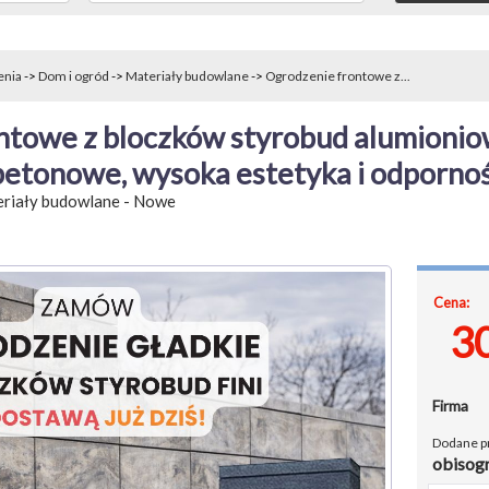
enia
->
Dom i ogród
->
Materiały budowlane
->
Ogrodzenie frontowe z...
towe z bloczków styrobud alumioniow
betonowe, wysoka estetyka i odporno
riały budowlane
-
Nowe
Cena:
3
Firma
Dodane p
obisog