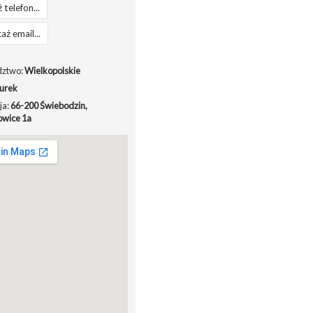
 telefon...
aż email...
ztwo:
Wielkopolskie
urek
ja:
66-200 Świebodzin,
owice 1a