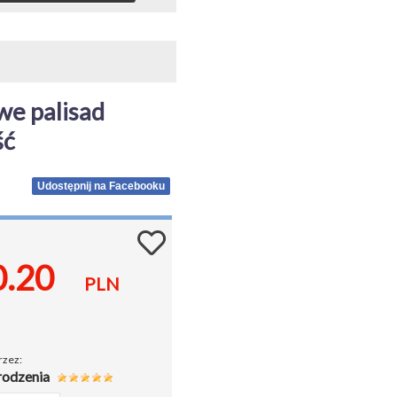
e palisad 
ść
Udostępnij na Facebooku
0.20
PLN
rzez:
rodzenia