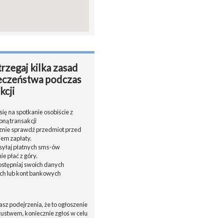
rzegaj kilka zasad
eczeństwa podczas
kcji
ię na spotkanie osobiście z
oną transakcji
cznie sprawdź przedmiot przed
em zapłaty.
ysyłaj płatnych sms-ów
nie płać z góry.
dostępniaj swoich danych
h lub kont bankowych
asz podejrzenia, że to ogłoszenie
zustwem, koniecznie zgłoś w celu