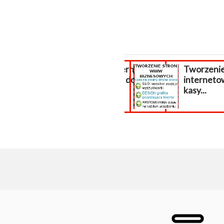
Sklep internetowy
Tworzenie
płatności do
interneto
sklepu...
kasy...