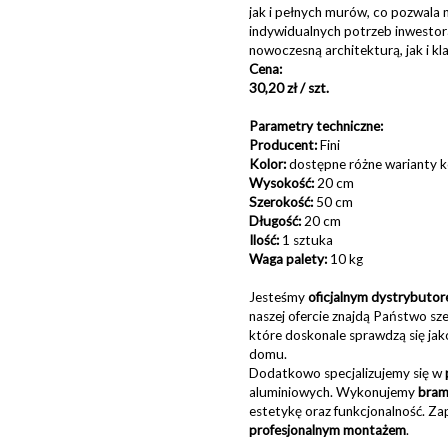
jak i pełnych murów, co pozwala 
indywidualnych potrzeb inwestor
nowoczesną architekturą, jak i k
Cena:
30,20 zł / szt.
Parametry techniczne:
Producent:
Fini
Kolor:
dostępne różne warianty k
Wysokość:
20 cm
Szerokość:
50 cm
Długość:
20 cm
Ilość:
1 sztuka
Waga palety:
10 kg
Jesteśmy
oficjalnym dystrybut
naszej ofercie znajdą Państwo sz
które doskonale sprawdzą się jak
domu.
Dodatkowo specjalizujemy się w
aluminiowych. Wykonujemy
bramy
estetykę oraz funkcjonalność. Z
profesjonalnym montażem
.