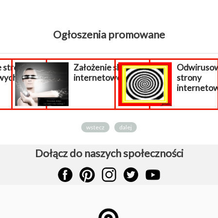
Ogłoszenia promowane
 stron
Założenie sklepu
Odwiruso
wych
internetowego.
strony
internetowe
wstecz
dalej
Dołącz do naszych społeczności