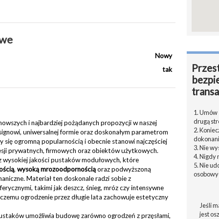
owe
Nowy
Przest
tak
bezpi
transa
1. Umów s
drugą str
jnowszych i najbardziej pożądanych propozycji w naszej
2. Konie
signowi, uniwersalnej formie oraz doskonałym parametrom
dokonani
y się ogromną popularnością i obecnie stanowi najczęściej
3. Nie w
sji prywatnych, firmowych oraz obiektów użytkowych.
4. Nigdy 
z wysokiej jakości pustaków modułowych, które
5. Nie u
ością
,
wysoką mrozoodpornością
oraz podwyższoną
osobowyc
niczne. Materiał ten doskonale radzi sobie z
rycznymi, takimi jak deszcz, śnieg, mróz czy intensywne
 czemu ogrodzenie przez długie lata zachowuje estetyczny
Jeśli m
jest os
 pustaków umożliwia budowę zarówno ogrodzeń z przęsłami,