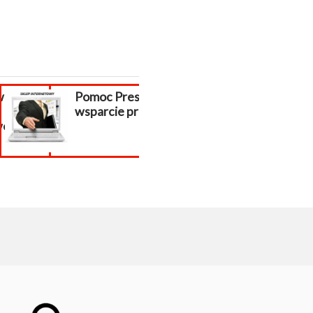
wanie
Pomoc PrestaShop,
poszukiwani
wsparcie prestashop
respondenci z
j...
całej Polski!