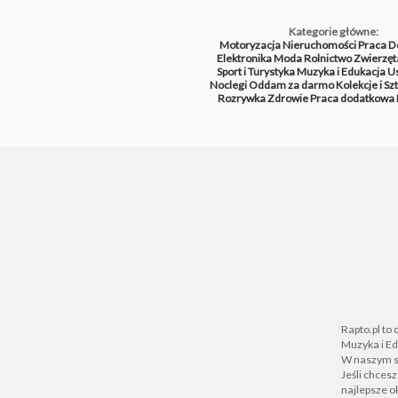
Kategorie główne:
Motoryzacja
Nieruchomości
Praca
D
Elektronika
Moda
Rolnictwo
Zwierzęt
Sport i Turystyka
Muzyka i Edukacja
Us
Noclegi
Oddam za darmo
Kolekcje i Sz
Rozrywka
Zdrowie
Praca dodatkowa
Rapto.pl to
Muzyka i Ed
W naszym se
Jeśli chces
najlepsze ok