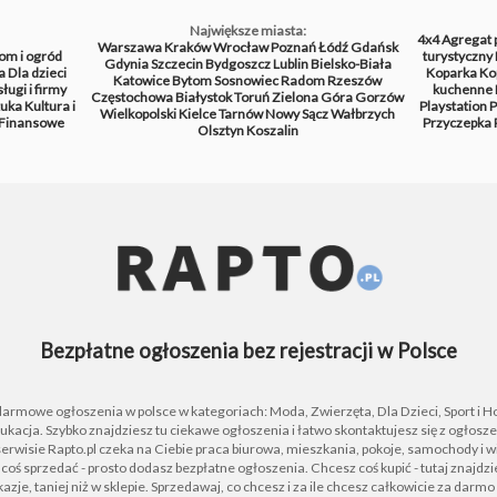
Największe miasta:
4x4
Agregat 
Warszawa
Kraków
Wrocław
Poznań
Łódź
Gdańsk
om i ogród
turystyczny
Gdynia
Szczecin
Bydgoszcz
Lublin
Bielsko-Biała
a
Dla dzieci
Koparka
Ko
Katowice
Bytom
Sosnowiec
Radom
Rzeszów
ługi i firmy
kuchenne
Częstochowa
Białystok
Toruń
Zielona Góra
Gorzów
tuka
Kultura i
Playstation
P
Wielkopolski
Kielce
Tarnów
Nowy Sącz
Wałbrzych
Finansowe
Przyczepka
Olsztyn
Koszalin
Bezpłatne ogłoszenia bez rejestracji w Polsce
 darmowe ogłoszenia w polsce w kategoriach: Moda, Zwierzęta, Dla Dzieci, Sport i H
ukacja. Szybko znajdziesz tu ciekawe ogłoszenia i łatwo skontaktujesz się z ogłos
rwisie Rapto.pl czeka na Ciebie praca biurowa, mieszkania, pokoje, samochody i wi
z coś sprzedać - prosto dodasz bezpłatne ogłoszenia. Chcesz coś kupić - tutaj znajdz
azje, taniej niż w sklepie. Sprzedawaj, co chcesz i za ile chcesz całkowicie za darmo 