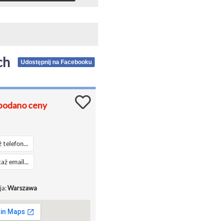
ch
Udostępnij na Facebooku
podano ceny
 telefon...
aż email...
ja:
Warszawa