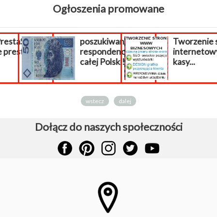
Ogłoszenia promowane
staShop,
poszukiwani
Tworzenie st
prestashop
respondenci z
internetowy
całej Polski!
kasy...
wstecz
dalej
Dołącz do naszych społeczności