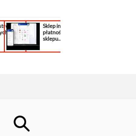
ron
Sklep internetowy
Założenie skl
ch
płatności do
internetoweg
sklepu...