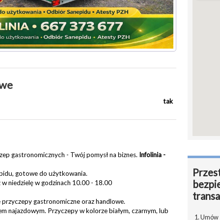
owe
tak
zep gastronomicznych - Twój pomysł na biznes.
Infolinia -
Przest
pidu, gotowe do użytkowania.
bezpi
w niedzielę w godzinach 10.00 - 18.00
transa
 przyczepy gastronomiczne oraz handlowe.
m najazdowym. Przyczepy w kolorze białym, czarnym, lub
1. Umów s