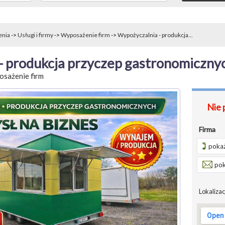
enia
->
Usługi i firmy
->
Wyposażenie firm
->
Wypożyczalnia - produkcja...
- produkcja przyczep gastronomiczny
sażenie firm
Nie 
Firma
pokaż
pok
Lokalizac