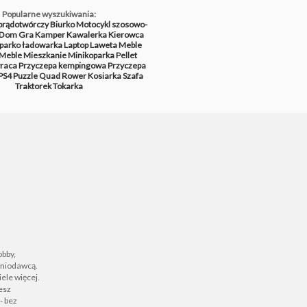
Popularne wyszukiwania:
prądotwórczy
Biurko
Motocykl szosowo-
Dom
Gra
Kamper
Kawalerka
Kierowca
parko ładowarka
Laptop
Laweta
Meble
Meble
Mieszkanie
Minikoparka
Pellet
raca
Przyczepa kempingowa
Przyczepa
PS4
Puzzle
Quad
Rower
Kosiarka
Szafa
Traktorek
Tokarka
obby,
zeniodawcą.
ele więcej.
iesz
- bez