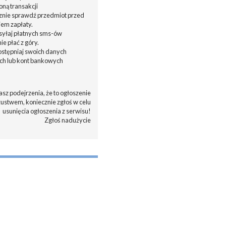
oną transakcji
cznie sprawdź przedmiot przed
em zapłaty.
ysyłaj płatnych sms-ów
nie płać z góry.
dostępniaj swoich danych
h lub kont bankowych
asz podejrzenia, że to ogłoszenie
zustwem, koniecznie zgłoś w celu
usunięcia ogłoszenia z serwisu!
Zgłoś nadużycie