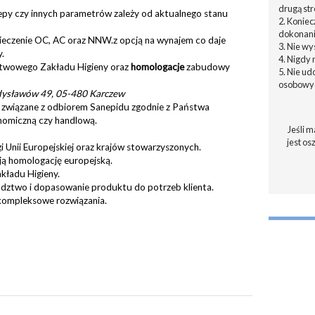
drugą str
py czy innych parametrów zależy od aktualnego stanu
2. Konie
dokonani
ieczenie OC, AC oraz NNW.z opcją na wynajem co daje
3. Nie w
.
4. Nigdy 
stwowego Zakładu Higieny oraz
homologacje
zabudowy
5. Nie u
osobowyc
ysławów 49, 05-480 Karczew
 związane z odbiorem Sanepidu zgodnie z Państwa
nomiczną czy handlową.
Jeśli m
jest os
 Unii Europejskiej oraz krajów stowarzyszonych.
ą homologację europejską.
kładu Higieny.
adztwo i dopasowanie produktu do potrzeb klienta.
kompleksowe rozwiązania.