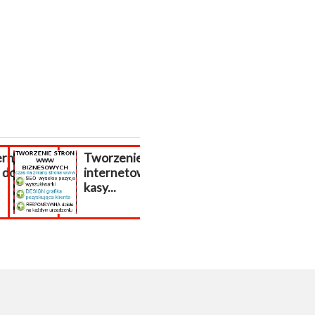
rnetowy
Tworzenie stron
Pomoc PrestaSh
do
internetowych
wsparcie presta
kasy...