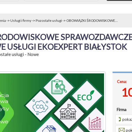
enia
->
Usługi i firmy
->
Pozostałe usługi
->
OBOWIĄZKI ŚRODOWISKOWE...
ŚRODOWISKOWE SPRAWOZDAWCZE
 USŁUGI EKOEXPERT BIAŁYSTOK
stałe usługi
-
Nowe
Cena:
1
Firma
pokaż
pok