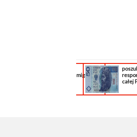
Aktualizacja
poszuki
PrestaShop, migracja...
respond
całej Po