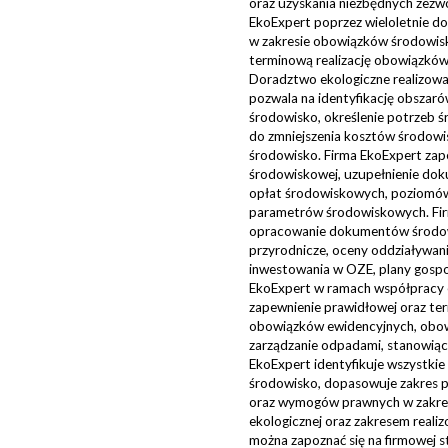
oraz uzyskania niezbędnych zezw
EkoExpert poprzez wieloletnie do
w zakresie obowiązków środowis
terminową realizację obowiązków
Doradztwo ekologiczne realizowa
pozwala na identyfikację obszaró
środowisko, określenie potrzeb ś
do zmniejszenia kosztów środowi
środowisko. Firma EkoExpert zap
środowiskowej, uzupełnienie doku
opłat środowiskowych, poziomów o
parametrów środowiskowych. Fir
opracowanie dokumentów środowi
przyrodnicze, oceny oddziaływan
inwestowania w OZE, plany gospod
EkoExpert w ramach współpracy ek
zapewnienie prawidłowej oraz te
obowiązków ewidencyjnych, obow
zarządzanie odpadami, stanowiące
EkoExpert identyfikuje wszystkie
środowisko, dopasowuje zakres 
oraz wymogów prawnych w zakresi
ekologicznej oraz zakresem real
można zapoznać się na firmowej s