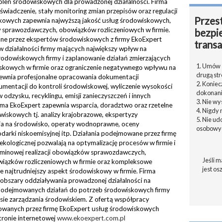
oleń środowiskowych dla prowadzonej działalności. Firma
świadczenie, stały monitoring zmian przepisów oraz regulacji
Przest
kowych zapewnia najwyższą jakość usług środowiskowych,
 sprawozdawczych, obowiązków rozliczeniowych w firmie.
bezpi
ne przez ekspertów środowiskowych z firmy EkoExpert
transa
w działalności firmy mających największy wpływ na
rodowiskowych firmy i zaplanowanie działań zmierzających
1. Umów s
skowych w firmie oraz ograniczenie negatywnego wpływu na
drugą str
ewnia profesjonalne opracowania dokumentacji
2. Konie
mentacji do kontroli środowiskowej, wyliczenie wysokości
dokonani
dzysku, recyklingu, emisji zanieczyszczeń i innych
3. Nie w
ma EkoExpert zapewnia wsparcia, doradztwo oraz rzetelne
4. Nigdy 
skowych tj. analizy krajobrazowe, ekspertyzy
5. Nie u
ia na środowisko, operaty wodnoprawne, oceny
osobowyc
arki niskoemisyjnej itp. Działania podejmowane przez firmę
ologicznej pozwalają na optymalizację procesów w firmie i
rminowej realizacji obowiązków sprawozdawczych,
Jeśli m
iązków rozliczeniowych w firmie oraz kompleksowe
jest os
 najtrudniejszy aspekt środowiskowy w firmie. Firma
 obszary oddziaływania prowadzonej działalności na
podejmowanych działań do potrzeb środowiskowych firmy
e zarządzania środowiskiem. Z ofertą współpracy
izowanych przez firmę EkoExpert usług środowiskowych
tronie internetowej
www.ekoexpert.com.pl