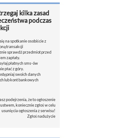
rzegaj kilka zasad
eczeństwa podczas
kcji
ię na spotkanie osobiście z
oną transakcji
cznie sprawdź przedmiot przed
em zapłaty.
ysyłaj płatnych sms-ów
nie płać z góry.
dostępniaj swoich danych
h lub kont bankowych
asz podejrzenia, że to ogłoszenie
zustwem, koniecznie zgłoś w celu
usunięcia ogłoszenia z serwisu!
Zgłoś nadużycie