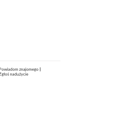
Powiadom znajomego
|
Zgłoś nadużycie