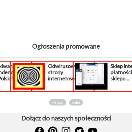
Ogłoszenia promowane
wani
Odwirusowanie
Sklep inte
enci z
strony
płatności 
lski!
internetowej...
sklepu...
wstecz
dalej
Dołącz do naszych społeczności