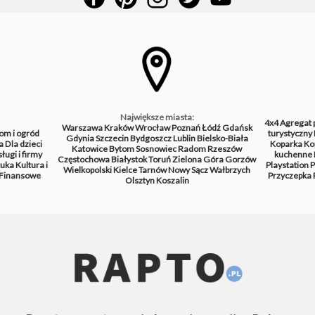
Największe miasta:
4x4
Agregat 
Warszawa
Kraków
Wrocław
Poznań
Łódź
Gdańsk
om i ogród
turystyczny
Gdynia
Szczecin
Bydgoszcz
Lublin
Bielsko-Biała
a
Dla dzieci
Koparka
Ko
Katowice
Bytom
Sosnowiec
Radom
Rzeszów
ługi i firmy
kuchenne
Częstochowa
Białystok
Toruń
Zielona Góra
Gorzów
tuka
Kultura i
Playstation
P
Wielkopolski
Kielce
Tarnów
Nowy Sącz
Wałbrzych
Finansowe
Przyczepka
Olsztyn
Koszalin