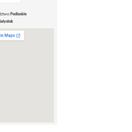
ztwo:
Podlaskie
iałystok