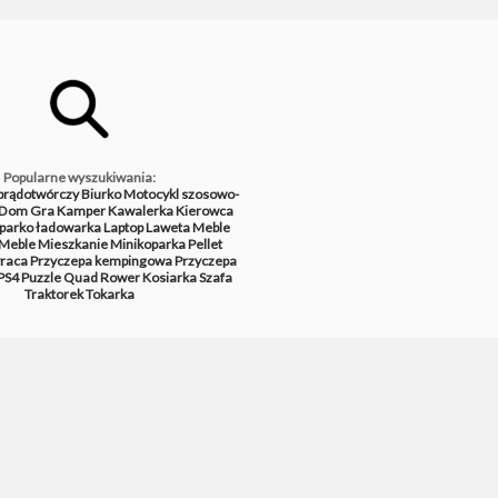
Popularne wyszukiwania:
prądotwórczy
Biurko
Motocykl szosowo-
Dom
Gra
Kamper
Kawalerka
Kierowca
parko ładowarka
Laptop
Laweta
Meble
Meble
Mieszkanie
Minikoparka
Pellet
raca
Przyczepa kempingowa
Przyczepa
PS4
Puzzle
Quad
Rower
Kosiarka
Szafa
Traktorek
Tokarka