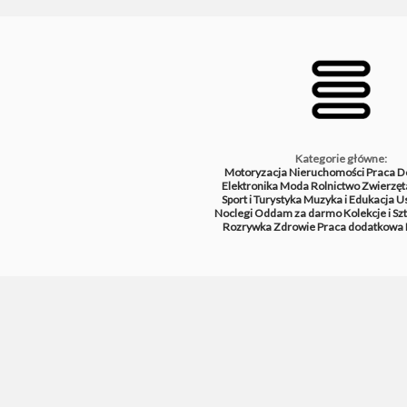
Kategorie główne:
Motoryzacja
Nieruchomości
Praca
D
Elektronika
Moda
Rolnictwo
Zwierzęt
Sport i Turystyka
Muzyka i Edukacja
Us
Noclegi
Oddam za darmo
Kolekcje i Sz
Rozrywka
Zdrowie
Praca dodatkowa