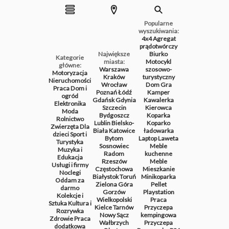
Popularne
wyszukiwania:
4x4
Agregat
prądotwórczy
Największe
Biurko
Kategorie
miasta:
Motocykl
główne:
Warszawa
szosowo-
Motoryzacja
Kraków
turystyczny
Nieruchomości
Wrocław
Dom
Gra
Praca
Dom i
Poznań
Łódź
Kamper
ogród
Gdańsk
Gdynia
Kawalerka
Elektronika
Szczecin
Kierowca
Moda
Bydgoszcz
Koparka
Rolnictwo
Lublin
Bielsko-
Koparko
Zwierzęta
Dla
Biała
Katowice
ładowarka
dzieci
Sport i
Bytom
Laptop
Laweta
Turystyka
Sosnowiec
Meble
Muzyka i
Radom
kuchenne
Edukacja
Rzeszów
Meble
Usługi i firmy
Częstochowa
Mieszkanie
Noclegi
Białystok
Toruń
Minikoparka
Oddam za
Zielona Góra
Pellet
darmo
Gorzów
Playstation
Kolekcje i
Wielkopolski
Praca
Sztuka
Kultura i
Kielce
Tarnów
Przyczepa
Rozrywka
Nowy Sącz
kempingowa
Zdrowie
Praca
Wałbrzych
Przyczepa
dodatkowa