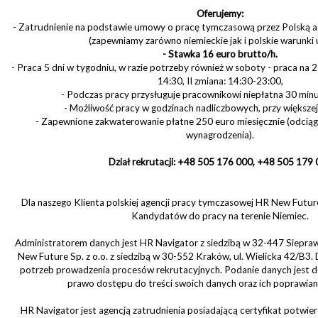
Oferujemy:
- Zatrudnienie na podstawie umowy o pracę tymczasową przez Polską 
(zapewniamy zarówno niemieckie jak i polskie warunki
- Stawka 16 euro brutto/h.
- Praca 5 dni w tygodniu, w razie potrzeby również w soboty - praca na 2
14:30, II zmiana: 14:30-23:00,
- Podczas pracy przysługuje pracownikowi niepłatna 30 min
- Możliwość pracy w godzinach nadliczbowych, przy większej 
- Zapewnione zakwaterowanie płatne 250 euro miesięcznie (odcią
wynagrodzenia).
Dział rekrutacji: +48 505 176 000, +48 505 179
Dla naszego Klienta polskiej agencji pracy tymczasowej HR New Futur
Kandydatów do pracy na terenie Niemiec.
Administratorem danych jest HR Navigator z siedzibą w 32-447 Siepraw
New Future Sp. z o.o. z siedzibą w 30-552 Kraków, ul. Wielicka 42/B3.
potrzeb prowadzenia procesów rekrutacyjnych. Podanie danych jest 
prawo dostępu do treści swoich danych oraz ich poprawiani
HR Navigator jest agencją zatrudnienia posiadającą certyfikat potwier