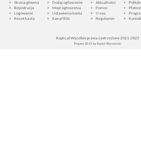
Strona główna
Dodaj ogłoszenie
Aktualności
Polityk
Rejestracja
Moje ogłoszenia
Pomoc
Płatnoś
Logowanie
Ustawienia konta
O nas
Progra
Reset hasła
Kanał RSS
Regulamin
Kontak
Rapto.pl Wszelkie prawa zastrzeżone 2021-2025
Project 2015 by
Kamil Wyremski