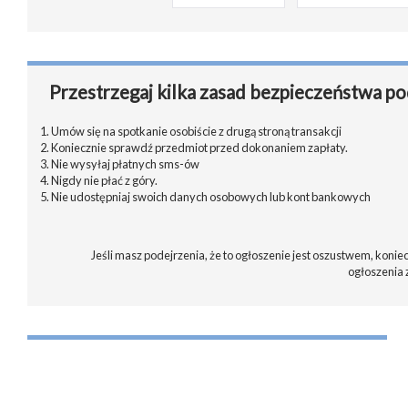
Przestrzegaj kilka zasad bezpieczeństwa po
1. Umów się na spotkanie osobiście z drugą stroną transakcji
2. Koniecznie sprawdź przedmiot przed dokonaniem zapłaty.
3. Nie wysyłaj płatnych sms-ów
4. Nigdy nie płać z góry.
5. Nie udostępniaj swoich danych osobowych lub kont bankowych
Jeśli masz podejrzenia, że to ogłoszenie jest oszustwem, koniec
ogłoszenia 