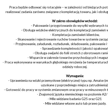
Praca będzie odbywać się rotacyjnie – w zależności od bieżących pot
realizować zadania zarówno związane z kompletacją towaru, jak i obsł
W zakres obowiązków wchodzi:
- Pakowanie i przygotowanie do wysyłki wybranych t
- Obsługa wózków elektrycznych do kompletacji zamówień w 
- Kompletacja zamówień klientów,
- Skanowanie i rejestrowanie ruchów towarów w systemie zarzą
- Przyjmowanie, załadunek, rozładunek, składowanie, pakowanie i
- Sprawdzanie kompletności i jakości opakowań
- Obsługa owijarki do folii stretch z obrotowym rami
- Wsparcie w zakresie towarów przychodzących i maga
- Praca wykonywana w warunkach głębokiego mrożenia (w temperaturach
odzieży roboczej.
Wymagania:
- Uprawnienia na wózki przemysłowe (elektryczne) typu np. Amaise (
uzyskane z poprzedniego miejsca zatrudnienia)
- Gotowość do pracy w systemie zmianowym oraz pracy w minusowych t
- Znajomość języka niemieckiego na poziomie A2/
- Mile widziane badania G25 oraz G21
- Mile widziane własne auto lub prawo jazdy.