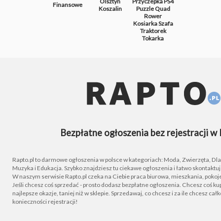
Olsztyn
Przyczepka
PS4
Finansowe
Koszalin
Puzzle
Quad
Rower
Kosiarka
Szafa
Traktorek
Tokarka
Bezpłatne ogłoszenia bez rejestracji w 
Rapto.pl to darmowe ogłoszenia w polsce w kategoriach: Moda, Zwierzęta, Dla D
Muzyka i Edukacja. Szybko znajdziesz tu ciekawe ogłoszenia i łatwo skontaktu
W naszym serwisie Rapto.pl czeka na Ciebie praca biurowa, mieszkania, pokoje
Jeśli chcesz coś sprzedać - prosto dodasz bezpłatne ogłoszenia. Chcesz coś kupi
najlepsze okazje, taniej niż w sklepie. Sprzedawaj, co chcesz i za ile chcesz cał
konieczności rejestracji!