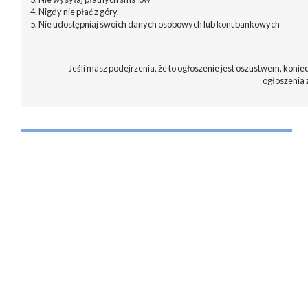
4. Nigdy nie płać z góry.
5. Nie udostępniaj swoich danych osobowych lub kont bankowych
Jeśli masz podejrzenia, że to ogłoszenie jest oszustwem, koniec
ogłoszenia 