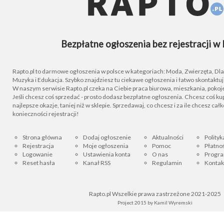
Bezpłatne ogłoszenia bez rejestracji w 
Rapto.pl to darmowe ogłoszenia w polsce w kategoriach: Moda, Zwierzęta, Dla D
Muzyka i Edukacja. Szybko znajdziesz tu ciekawe ogłoszenia i łatwo skontaktu
W naszym serwisie Rapto.pl czeka na Ciebie praca biurowa, mieszkania, pokoje
Jeśli chcesz coś sprzedać - prosto dodasz bezpłatne ogłoszenia. Chcesz coś kupi
najlepsze okazje, taniej niż w sklepie. Sprzedawaj, co chcesz i za ile chcesz cał
konieczności rejestracji!
Strona główna
Dodaj ogłoszenie
Aktualności
Polityk
Rejestracja
Moje ogłoszenia
Pomoc
Płatnoś
Logowanie
Ustawienia konta
O nas
Progra
Reset hasła
Kanał RSS
Regulamin
Kontak
Rapto.pl Wszelkie prawa zastrzeżone 2021-2025
Project 2015 by
Kamil Wyremski