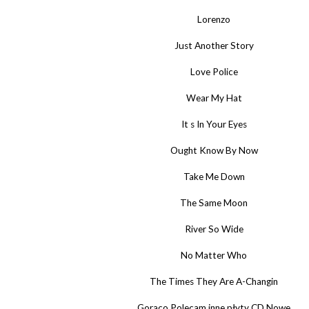
Lorenzo
Just Another Story
Love Police
Wear My Hat
It s In Your Eyes
Ought Know By Now
Take Me Down
The Same Moon
River So Wide
No Matter Who
The Times They Are A-Changin
Gorąco Polecam inne płyty CD Nowe