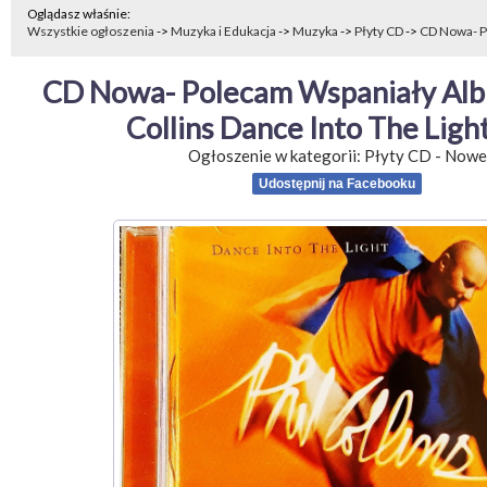
Oglądasz właśnie:
Wszystkie ogłoszenia
->
Muzyka i Edukacja
->
Muzyka
->
Płyty CD
->
CD Nowa- P
CD Nowa- Polecam Wspaniały Albu
Collins Dance Into The Ligh
Ogłoszenie w kategorii:
Płyty CD
-
Nowe
Udostępnij na Facebooku