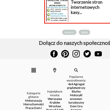
Tworzenie stron
internetowych
kasy...
wstecz
dalej
Dołącz do naszych społecznoś
Popularne
wyszukiwania:
4x4
Agregat
prądotwórczy
Największe
Biurko
Kategorie
miasta:
Motocykl
główne:
Warszawa
szosowo-
Motoryzacja
Kraków
turystyczny
Nieruchomości
Wrocław
Dom
Gra
Praca
Dom i
Poznań
Łódź
Kamper