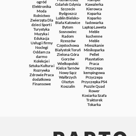
ogród
Gdańsk
Gdynia
Kawalerka
Elektronika
Szczecin
Kierowca
Moda
Bydgoszcz
Koparka
Rolnictwo
Lublin
Bielsko-
Koparko
Zwierzęta
Dla
Biała
Katowice
ładowarka
dzieci
Sport i
Bytom
Laptop
Laweta
Turystyka
Sosnowiec
Meble
Muzyka i
Radom
kuchenne
Edukacja
Rzeszów
Meble
Usługi i firmy
Częstochowa
Mieszkanie
Noclegi
Białystok
Toruń
Minikoparka
Oddam za
Zielona Góra
Pellet
darmo
Gorzów
Playstation
Kolekcje i
Wielkopolski
Praca
Sztuka
Kultura i
Kielce
Tarnów
Przyczepa
Rozrywka
Nowy Sącz
kempingowa
Zdrowie
Praca
Wałbrzych
Przyczepa
dodatkowa
Olsztyn
Przyczepka
PS4
Finansowe
Koszalin
Puzzle
Quad
Rower
Kosiarka
Szafa
Traktorek
Tokarka