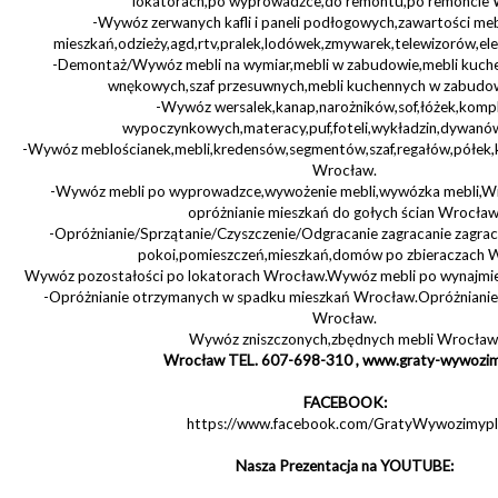
lokatorach,po wyprowadzce,do remontu,po remoncie 
-Wywóz zerwanych kafli i paneli podłogowych,zawartości me
mieszkań,odzieży,agd,rtv,pralek,lodówek,zmywarek,telewizorów,el
-Demontaż/Wywóz mebli na wymiar,mebli w zabudowie,mebli kuche
wnękowych,szaf przesuwnych,mebli kuchennych w zabudow
-Wywóz wersalek,kanap,narożników,sof,łóżek,komp
wypoczynkowych,materacy,puf,foteli,wykładzin,dywan
-Wywóz meblościanek,mebli,kredensów,segmentów,szaf,regałów,półek,
Wrocław.
-Wywóz mebli po wyprowadzce,wywożenie mebli,wywózka mebli,
opróżnianie mieszkań do gołych ścian Wrocław
-Opróżnianie/Sprzątanie/Czyszczenie/Odgracanie zagracanie zagr
pokoi,pomieszczeń,mieszkań,domów po zbieraczach 
Wywóz pozostałości po lokatorach Wrocław.Wywóz mebli po wynajm
-Opróżnianie otrzymanych w spadku mieszkań Wrocław.Opróżnianie
Wrocław.
Wywóz zniszczonych,zbędnych mebli Wrocław
Wrocław TEL. 607-698-310 , www.graty-wywozim
FACEBOOK:
https://www.facebook.com/GratyWywozimypl
Nasza Prezentacja na YOUTUBE: