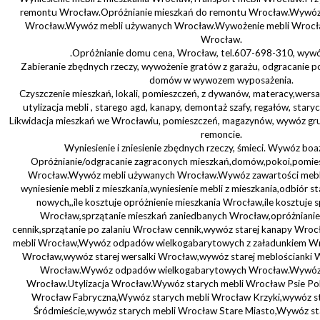
remontu Wrocław.Opróżnianie mieszkań do remontu Wrocław.Wywóz
Wrocław.Wywóz mebli używanych Wrocław.Wywożenie mebli Wrocła
Wrocław.
.Opróżnianie domu cena, Wrocław, tel.607-698-310, wywóz,
Zabieranie zbędnych rzeczy, wywożenie gratów z garażu, odgracanie p
domów w wywozem wyposażenia.
Czyszczenie mieszkań, lokali, pomieszczeń, z dywanów, materacy,wersal
utylizacja mebli , starego agd, kanapy, demontaż szafy, regałów, stary
Likwidacja mieszkań we Wrocławiu, pomieszczeń, magazynów, wywóz gr
remoncie.
Wyniesienie i zniesienie zbędnych rzeczy, śmieci. Wywóz boa
Opróżnianie/odgracanie zagraconych mieszkań,domów,pokoi,pomies
Wrocław.Wywóz mebli używanych Wrocław.Wywóz zawartości mebli 
wyniesienie mebli z mieszkania,wyniesienie mebli z mieszkania,odbiór s
nowych,,ile kosztuje opróżnienie mieszkania Wrocław,ile kosztuje 
Wrocław,sprzątanie mieszkań zaniedbanych Wrocław,opróżniani
cennik,sprzątanie po zalaniu Wrocław cennik,wywóz starej kanapy Wrocł
mebli Wrocław,Wywóz odpadów wielkogabarytowych z załadunkiem Wr
Wrocław,wywóz starej wersalki Wrocław,wywóz starej meblościanki
Wrocław.Wywóz odpadów wielkogabarytowych Wrocław.Wywóz me
Wrocław.Utylizacja Wrocław.Wywóz starych mebli Wrocław Psie Pol
Wrocław Fabryczna,Wywóz starych mebli Wrocław Krzyki,wywóz s
Śródmieście,wywóz starych mebli Wrocław Stare Miasto,Wywóz s