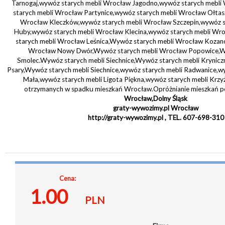
Tarnogaj,wywóz starych mebli Wrocław Jagodno,wywóz starych mebl
starych mebli Wrocław Partynice,wywóz starych mebli Wrocław Ołtas
Wrocław Kleczków,wywóz starych mebli Wrocław Szczepin,wywóz s
Huby,wywóz starych mebli Wrocław Klecina,wywóz starych mebli Wr
starych mebli Wrocław Leśnica,Wywóz starych mebli Wrocław Kozan
Wrocław Nowy Dwór,Wywóz starych mebli Wrocław Popowice,Wy
Smolec.Wywóz starych mebli Siechnice,Wywóz starych mebli Krynicz
Psary,Wywóz starych mebli Siechnice,wywóz starych mebli Radwanice,wy
Mała,wywóz starych mebli Ligota Piękna,wywóz starych mebli Krzy
otrzymanych w spadku mieszkań Wrocław.Opróżnianie mieszkań p
Wrocław,Dolny Śląsk
graty-wywozimy.pl Wrocław
http://graty-wywozimy.pl , TEL. 607-698-310
Cena:
1.00
PLN