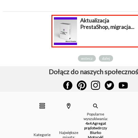
Aktualizacja
PrestaShop, migracja...
wstecz
dalej
Dołącz do naszych społecznoś
Popularne
wyszukiwania:
4x4
Agregat
prądotwórczy
Największe
Biurko
Kategorie
miasta:
Motocykl