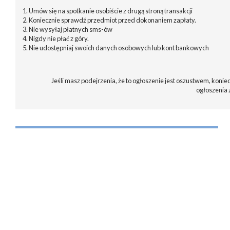
1. Umów się na spotkanie osobiście z drugą stroną transakcji
2. Koniecznie sprawdź przedmiot przed dokonaniem zapłaty.
3. Nie wysyłaj płatnych sms-ów
4. Nigdy nie płać z góry.
5. Nie udostępniaj swoich danych osobowych lub kont bankowych
Jeśli masz podejrzenia, że to ogłoszenie jest oszustwem, koniec
ogłoszenia 