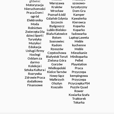
główne:
Warszawa
szosowo-
Motoryzacja
Kraków
turystyczny
Nieruchomości
Wrocław
Dom
Gra
Praca
Dom i
Poznań
Łódź
Kamper
ogród
Gdańsk
Gdynia
Kawalerka
Elektronika
Szczecin
Kierowca
Moda
Bydgoszcz
Koparka
Rolnictwo
Lublin
Bielsko-
Koparko
Zwierzęta
Dla
Biała
Katowice
ładowarka
dzieci
Sport i
Bytom
Laptop
Laweta
Turystyka
Sosnowiec
Meble
Muzyka i
Radom
kuchenne
Edukacja
Rzeszów
Meble
Usługi i firmy
Częstochowa
Mieszkanie
Noclegi
Białystok
Toruń
Minikoparka
Oddam za
Zielona Góra
Pellet
darmo
Gorzów
Playstation
Kolekcje i
Wielkopolski
Praca
Sztuka
Kultura i
Kielce
Tarnów
Przyczepa
Rozrywka
Nowy Sącz
kempingowa
Zdrowie
Praca
Wałbrzych
Przyczepa
dodatkowa
Olsztyn
Przyczepka
PS4
Finansowe
Koszalin
Puzzle
Quad
Rower
Kosiarka
Szafa
Traktorek
Tokarka