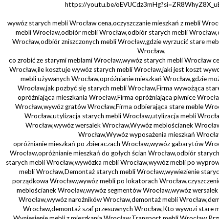
https://youtu.be/oEVUCdz3mHg?si=ZR8WhyZ8X_
wywóz starych mebli Wrocław cena,oczyszczanie mieszkań z mebli Wro
mebli Wrocław,odbiór mebli Wrocław,odbiór starych mebli Wrocław,
Wrocław,odbiór zniszczonych mebli Wrocław,gdzie wyrzucić stare me
Wrocław,
co zrobić ze starymi meblami Wrocław,wywóz starych mebli Wrocław ce
Wrocław,ile kosztuje wywóz starych mebli Wrocław,jaki jest koszt wy
mebli używanych Wrocław,opróżnianie mieszkań Wrocław,gdzie moż
Wrocław,jak pozbyć się starych mebli Wrocław,Firma wywożąca sta
opróżniająca mieszkania Wrocław,Firma opróżniająca piwnice Wroc
Wrocław,wywóz gratów Wrocław,Firma odbierająca stare meble Wro
Wrocław,utylizacja starych mebli Wrocław,utylizacja mebli Wro
Wrocław,wywóz wersalek Wrocław,Wywóz meblościanek Wrocł
Wrocław,Wywóz wyposażenia mieszkań Wrocła
opróżnianie mieszkań po zbieraczach Wrocław,wywóz gabarytów Wroc
Wrocław,opróżnianie mieszkań do gołych ścian Wrocław,odbiór stary
starych mebli Wrocław,wywózka mebli Wrocław,wywóz mebli po wypr
mebli Wrocław,Demontaż starych mebli Wrocław,wywiezienie staryc
porządkowa Wrocław,wywóz mebli po lokatorach Wrocław,czyszczeni
meblościanek Wrocław,wywóz segmentów Wrocław,wywóz wersalek
Wrocław,wywóz narożników Wrocław,demontaż mebli Wrocław,demo
Wrocław,demontaż szaf przesuwnych Wrocław,Kto wywozi stare m
Wyniesienie mebli z mieszkania Wrocław,Transport mebli Wrocław.Pr