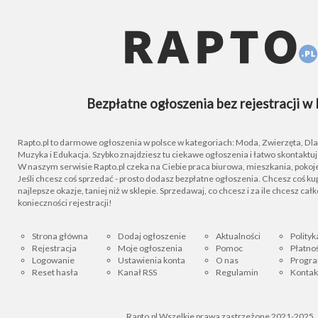
Bezpłatne ogłoszenia bez rejestracji w 
Rapto.pl to darmowe ogłoszenia w polsce w kategoriach: Moda, Zwierzęta, Dla D
Muzyka i Edukacja. Szybko znajdziesz tu ciekawe ogłoszenia i łatwo skontaktu
W naszym serwisie Rapto.pl czeka na Ciebie praca biurowa, mieszkania, pokoje
Jeśli chcesz coś sprzedać - prosto dodasz bezpłatne ogłoszenia. Chcesz coś kupi
najlepsze okazje, taniej niż w sklepie. Sprzedawaj, co chcesz i za ile chcesz cał
konieczności rejestracji!
Strona główna
Dodaj ogłoszenie
Aktualności
Polityk
Rejestracja
Moje ogłoszenia
Pomoc
Płatnoś
Logowanie
Ustawienia konta
O nas
Progra
Reset hasła
Kanał RSS
Regulamin
Kontak
Rapto.pl Wszelkie prawa zastrzeżone 2021-2025