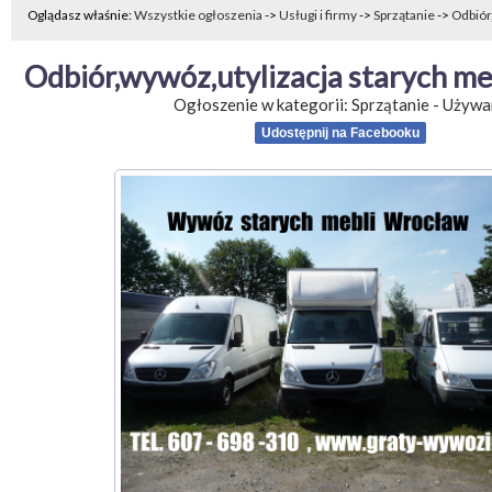
Oglądasz właśnie:
Wszystkie ogłoszenia
->
Usługi i firmy
->
Sprzątanie
->
Odbiór
Odbiór,wywóz,utylizacja starych me
Ogłoszenie w kategorii:
Sprzątanie
-
Używa
Udostępnij na Facebooku