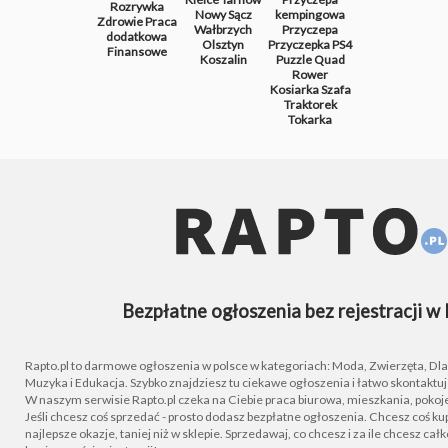
Rozrywka
Nowy Sącz
kempingowa
Zdrowie
Praca
Wałbrzych
Przyczepa
dodatkowa
Olsztyn
Przyczepka
PS4
Finansowe
Koszalin
Puzzle
Quad
Rower
Kosiarka
Szafa
Traktorek
Tokarka
Bezpłatne ogłoszenia bez rejestracji w 
Rapto.pl to darmowe ogłoszenia w polsce w kategoriach: Moda, Zwierzęta, Dla D
Muzyka i Edukacja. Szybko znajdziesz tu ciekawe ogłoszenia i łatwo skontaktu
W naszym serwisie Rapto.pl czeka na Ciebie praca biurowa, mieszkania, pokoje
Jeśli chcesz coś sprzedać - prosto dodasz bezpłatne ogłoszenia. Chcesz coś kupi
najlepsze okazje, taniej niż w sklepie. Sprzedawaj, co chcesz i za ile chcesz cał