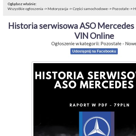
Oglądasz właśnie:
Wszystkie ogłoszenia
->
Motoryzacja
->
Części samochodowe
->
Pozostałe
->
H
Historia serwisowa ASO Mercedes 
VIN Online
Ogłoszenie w kategorii:
Pozostałe
-
Now
Udostępnij na Facebooku