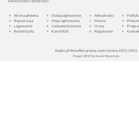
konieczności rejestracji!
Strona główna
Dodaj ogłoszenie
Aktualności
Polityk
Rejestracja
Moje ogłoszenia
Pomoc
Płatnoś
Logowanie
Ustawienia konta
O nas
Progra
Reset hasła
Kanał RSS
Regulamin
Kontak
Rapto.pl Wszelkie prawa zastrzeżone 2021-2025
Project 2015 by
Kamil Wyremski