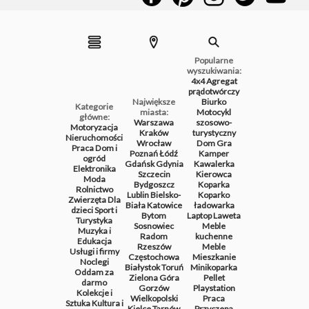
Popularne
wyszukiwania:
4x4
Agregat
prądotwórczy
Największe
Biurko
Kategorie
miasta:
Motocykl
główne:
Warszawa
szosowo-
Motoryzacja
Kraków
turystyczny
Nieruchomości
Wrocław
Dom
Gra
Praca
Dom i
Poznań
Łódź
Kamper
ogród
Gdańsk
Gdynia
Kawalerka
Elektronika
Szczecin
Kierowca
Moda
Bydgoszcz
Koparka
Rolnictwo
Lublin
Bielsko-
Koparko
Zwierzęta
Dla
Biała
Katowice
ładowarka
dzieci
Sport i
Bytom
Laptop
Laweta
Turystyka
Sosnowiec
Meble
Muzyka i
Radom
kuchenne
Edukacja
Rzeszów
Meble
Usługi i firmy
Częstochowa
Mieszkanie
Noclegi
Białystok
Toruń
Minikoparka
Oddam za
Zielona Góra
Pellet
darmo
Gorzów
Playstation
Kolekcje i
Wielkopolski
Praca
Sztuka
Kultura i
Kielce
Tarnów
Przyczepa