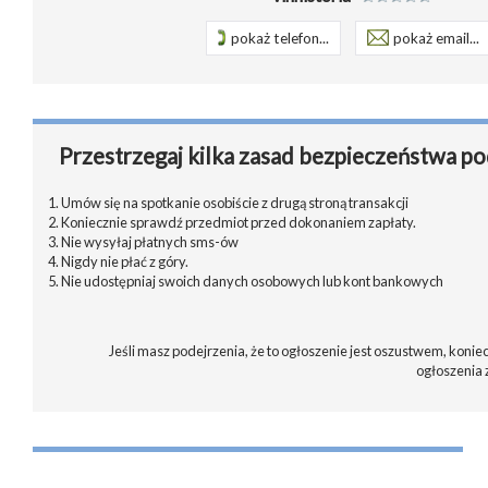
pokaż telefon...
pokaż email...
Przestrzegaj kilka zasad bezpieczeństwa po
1. Umów się na spotkanie osobiście z drugą stroną transakcji
2. Koniecznie sprawdź przedmiot przed dokonaniem zapłaty.
3. Nie wysyłaj płatnych sms-ów
4. Nigdy nie płać z góry.
5. Nie udostępniaj swoich danych osobowych lub kont bankowych
Jeśli masz podejrzenia, że to ogłoszenie jest oszustwem, koniec
ogłoszenia 