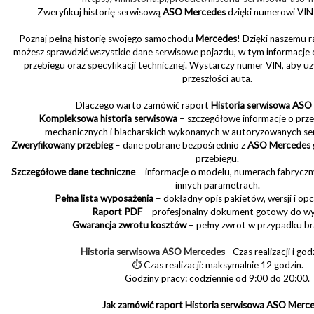
Zweryfikuj historię serwisową
ASO Mercedes
dzięki numerowi VIN –
Poznaj pełną historię swojego samochodu
Mercedes
! Dzięki naszemu 
możesz sprawdzić wszystkie dane serwisowe pojazdu, w tym informacje 
przebiegu oraz specyfikacji technicznej. Wystarczy numer VIN, aby uz
przeszłości auta.
Dlaczego warto zamówić raport
Historia serwisowa ASO
Kompleksowa historia serwisowa
– szczegółowe informacje o prz
mechanicznych i blacharskich wykonanych w autoryzowanych s
Zweryfikowany przebieg
– dane pobrane bezpośrednio z
ASO Mercedes
przebiegu.
Szczegółowe dane techniczne
– informacje o modelu, numerach fabrycznych
innych parametrach.
Pełna lista wyposażenia
– dokładny opis pakietów, wersji i op
Raport PDF
– profesjonalny dokument gotowy do w
Gwarancja zwrotu kosztów
– pełny zwrot w przypadku br
Historia serwisowa ASO Mercedes
- Czas realizacji i go
⏱ Czas realizacji: maksymalnie 12 godzin.
Godziny pracy: codziennie od 9:00 do 20:00.
Jak zamówić raport Historia serwisowa ASO Merc