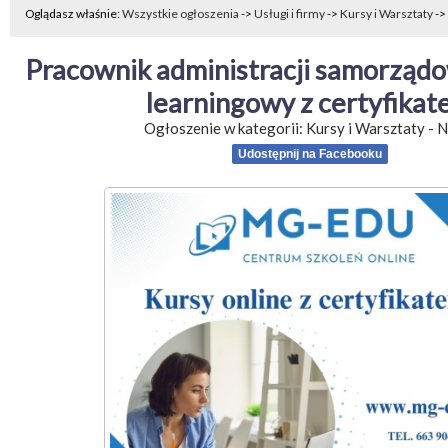
Oglądasz właśnie:
Wszystkie ogłoszenia
->
Usługi i firmy
->
Kursy i Warsztaty
->
Pracownik administracji samorządow
learningowy z certyfika
Ogłoszenie w kategorii:
Kursy i Warsztaty
-
N
Udostępnij na Facebooku