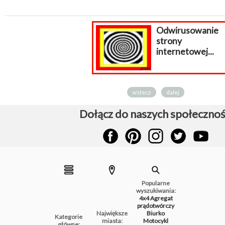
Odwirusowanie
strony
internetowej...
wstecz
dalej
Dołącz do naszych społecznoś
Popularne
wyszukiwania:
4x4
Agregat
prądotwórczy
Największe
Biurko
Kategorie
miasta:
Motocykl
główne: