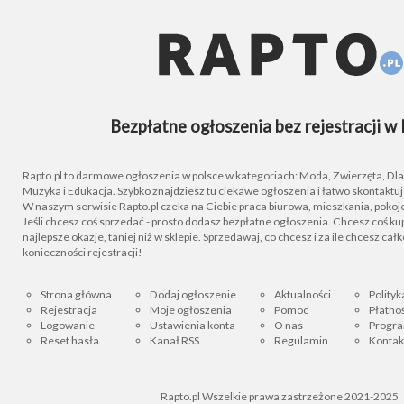
Bezpłatne ogłoszenia bez rejestracji w 
Rapto.pl to darmowe ogłoszenia w polsce w kategoriach: Moda, Zwierzęta, Dla D
Muzyka i Edukacja. Szybko znajdziesz tu ciekawe ogłoszenia i łatwo skontaktu
W naszym serwisie Rapto.pl czeka na Ciebie praca biurowa, mieszkania, pokoje
Jeśli chcesz coś sprzedać - prosto dodasz bezpłatne ogłoszenia. Chcesz coś kupi
najlepsze okazje, taniej niż w sklepie. Sprzedawaj, co chcesz i za ile chcesz cał
konieczności rejestracji!
Strona główna
Dodaj ogłoszenie
Aktualności
Polityk
Rejestracja
Moje ogłoszenia
Pomoc
Płatnoś
Logowanie
Ustawienia konta
O nas
Progra
Reset hasła
Kanał RSS
Regulamin
Kontak
Rapto.pl Wszelkie prawa zastrzeżone 2021-2025