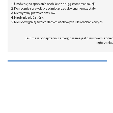
1. Umów się na spotkanie osobiście z drugą stroną transakcji
2. Koniecznie sprawdź przedmiot przed dokonaniem zapłaty.
3. Nie wysyłaj płatnych sms-ów
4. Nigdy nie płać z góry.
5. Nie udostępniaj swoich danych osobowych lub kont bankowych
Jeśli masz podejrzenia, że to ogłoszenie jest oszustwem, koniec
ogłoszenia 