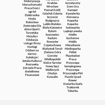
Motoryzacja
Kraków
turystyczny
Nieruchomości
Wrocław
Dom
Gra
Praca
Dom i
Poznań
Łódź
Kamper
ogród
Gdańsk
Gdynia
Kawalerka
Elektronika
Szczecin
Kierowca
Moda
Bydgoszcz
Koparka
Rolnictwo
Lublin
Bielsko-
Koparko
Zwierzęta
Dla
Biała
Katowice
ładowarka
dzieci
Sport i
Bytom
Laptop
Laweta
Turystyka
Sosnowiec
Meble
Muzyka i
Radom
kuchenne
Edukacja
Rzeszów
Meble
Usługi i firmy
Częstochowa
Mieszkanie
Noclegi
Białystok
Toruń
Minikoparka
Oddam za
Zielona Góra
Pellet
darmo
Gorzów
Playstation
Kolekcje i
Wielkopolski
Praca
Sztuka
Kultura i
Kielce
Tarnów
Przyczepa
Rozrywka
Nowy Sącz
kempingowa
Zdrowie
Praca
Wałbrzych
Przyczepa
dodatkowa
Olsztyn
Przyczepka
PS4
Finansowe
Koszalin
Puzzle
Quad
Rower
Kosiarka
Szafa
Traktorek
Tokarka