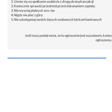
1. Umów się na spotkanie osobiście z drugą stroną transakcji
2. Koniecznie sprawdź przedmiot przed dokonaniem zapłaty.
3. Nie wysyłaj płatnych sms-ów
4. Nigdy nie płać z góry.
5. Nie udostępniaj swoich danych osobowych lub kont bankowych
Jeśli masz podejrzenia, że to ogłoszenie jest oszustwem, koniec
ogłoszenia 