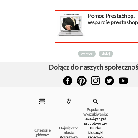
Pomoc PrestaShop,
wsparcie prestashop
wstecz
dalej
Dołącz do naszych społecznoś
Popularne
wyszukiwania:
4x4
Agregat
prądotwórczy
Największe
Biurko
Kategorie
miasta:
Motocykl
główne:
Warszawa
szosowo-