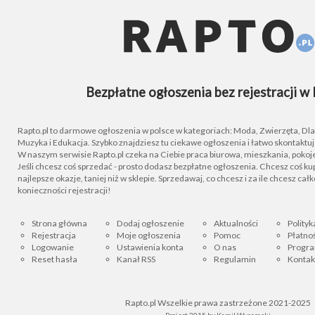
Bezpłatne ogłoszenia bez rejestracji w 
Rapto.pl to darmowe ogłoszenia w polsce w kategoriach: Moda, Zwierzęta, Dla D
Muzyka i Edukacja. Szybko znajdziesz tu ciekawe ogłoszenia i łatwo skontaktu
W naszym serwisie Rapto.pl czeka na Ciebie praca biurowa, mieszkania, pokoje
Jeśli chcesz coś sprzedać - prosto dodasz bezpłatne ogłoszenia. Chcesz coś kupi
najlepsze okazje, taniej niż w sklepie. Sprzedawaj, co chcesz i za ile chcesz cał
konieczności rejestracji!
Strona główna
Dodaj ogłoszenie
Aktualności
Polityk
Rejestracja
Moje ogłoszenia
Pomoc
Płatnoś
Logowanie
Ustawienia konta
O nas
Progra
Reset hasła
Kanał RSS
Regulamin
Kontak
Rapto.pl Wszelkie prawa zastrzeżone 2021-2025