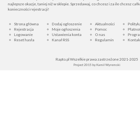
najlepsze okazje, taniej niż w sklepie. Sprzedawaj, co chcesz i za ile chcesz cał
konieczności rejestracji!
Strona główna
Dodaj ogłoszenie
Aktualności
Polityk
Rejestracja
Moje ogłoszenia
Pomoc
Płatnoś
Logowanie
Ustawienia konta
O nas
Progra
Reset hasła
Kanał RSS
Regulamin
Kontak
Rapto.pl Wszelkie prawa zastrzeżone 2021-2025
Project 2015 by
Kamil Wyremski