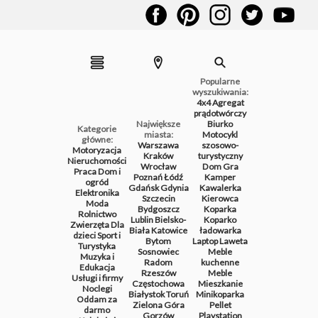
Popularne
wyszukiwania:
4x4
Agregat
prądotwórczy
Największe
Biurko
Kategorie
miasta:
Motocykl
główne:
Warszawa
szosowo-
Motoryzacja
Kraków
turystyczny
Nieruchomości
Wrocław
Dom
Gra
Praca
Dom i
Poznań
Łódź
Kamper
ogród
Gdańsk
Gdynia
Kawalerka
Elektronika
Szczecin
Kierowca
Moda
Bydgoszcz
Koparka
Rolnictwo
Lublin
Bielsko-
Koparko
Zwierzęta
Dla
Biała
Katowice
ładowarka
dzieci
Sport i
Bytom
Laptop
Laweta
Turystyka
Sosnowiec
Meble
Muzyka i
Radom
kuchenne
Edukacja
Rzeszów
Meble
Usługi i firmy
Częstochowa
Mieszkanie
Noclegi
Białystok
Toruń
Minikoparka
Oddam za
Zielona Góra
Pellet
darmo
Gorzów
Playstation