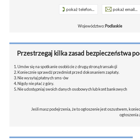
pokaż telefon...
pokaż email...
Województwo:
Podlaskie
Przestrzegaj kilka zasad bezpieczeństwa po
1. Umów się na spotkanie osobiście z drugą stroną transakcji
2. Koniecznie sprawdź przedmiot przed dokonaniem zapłaty.
3. Nie wysyłaj płatnych sms-ów
4. Nigdy nie płać z góry.
5. Nie udostępniaj swoich danych osobowych lub kont bankowych
Jeśli masz podejrzenia, że to ogłoszenie jest oszustwem, koniec
ogłoszenia 