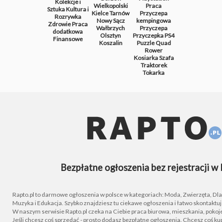
Kolekcje i
Wielkopolski
Praca
Sztuka
Kultura i
Kielce
Tarnów
Przyczepa
Rozrywka
Nowy Sącz
kempingowa
Zdrowie
Praca
Wałbrzych
Przyczepa
dodatkowa
Olsztyn
Przyczepka
PS4
Finansowe
Koszalin
Puzzle
Quad
Rower
Kosiarka
Szafa
Traktorek
Tokarka
Bezpłatne ogłoszenia bez rejestracji w 
Rapto.pl to darmowe ogłoszenia w polsce w kategoriach: Moda, Zwierzęta, Dla D
Muzyka i Edukacja. Szybko znajdziesz tu ciekawe ogłoszenia i łatwo skontaktu
W naszym serwisie Rapto.pl czeka na Ciebie praca biurowa, mieszkania, pokoje
Jeśli chcesz coś sprzedać - prosto dodasz bezpłatne ogłoszenia. Chcesz coś kupi