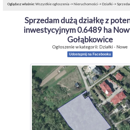
Oglądasz właśnie:
Wszystkie ogłoszenia
->
Nieruchomości
->
Działki
->
Sprzedam
Sprzedam dużą działkę z poten
inwestycyjnym 0.6489 ha Nowy 
Gołąbkowice
Ogłoszenie w kategorii:
Działki
-
Nowe
Udostępnij na Facebooku