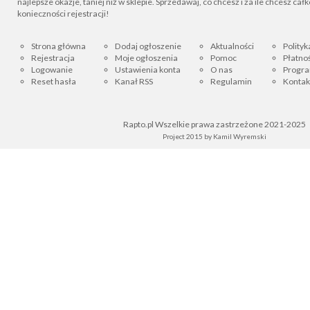
najlepsze okazje, taniej niż w sklepie. Sprzedawaj, co chcesz i za ile chcesz cał
konieczności rejestracji!
Strona główna
Dodaj ogłoszenie
Aktualności
Polityk
Rejestracja
Moje ogłoszenia
Pomoc
Płatnoś
Logowanie
Ustawienia konta
O nas
Progra
Reset hasła
Kanał RSS
Regulamin
Kontak
Rapto.pl Wszelkie prawa zastrzeżone 2021-2025
Project 2015 by
Kamil Wyremski