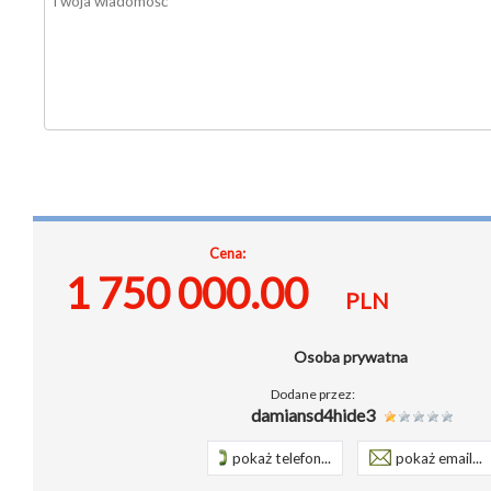
Cena:
1 750 000.00
PLN
Osoba prywatna
Dodane przez:
damiansd4hide3
pokaż telefon...
pokaż email...