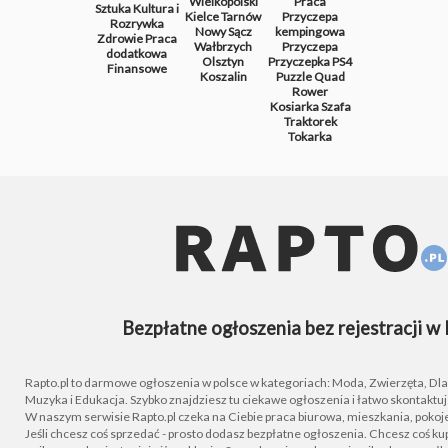
Wielkopolski
Praca
Sztuka
Kultura i
Kielce
Tarnów
Przyczepa
Rozrywka
Nowy Sącz
kempingowa
Zdrowie
Praca
Wałbrzych
Przyczepa
dodatkowa
Olsztyn
Przyczepka
PS4
Finansowe
Koszalin
Puzzle
Quad
Rower
Kosiarka
Szafa
Traktorek
Tokarka
Bezpłatne ogłoszenia bez rejestracji w 
Rapto.pl to darmowe ogłoszenia w polsce w kategoriach: Moda, Zwierzęta, Dla D
Muzyka i Edukacja. Szybko znajdziesz tu ciekawe ogłoszenia i łatwo skontaktu
W naszym serwisie Rapto.pl czeka na Ciebie praca biurowa, mieszkania, pokoje
Jeśli chcesz coś sprzedać - prosto dodasz bezpłatne ogłoszenia. Chcesz coś kupi