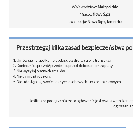
Województwo:
Małopolskie
Miasto:
Nowy Sącz
Lokalizacja:
Nowy Sącz, Jamnicka
Przestrzegaj kilka zasad bezpieczeństwa po
1. Umów się na spotkanie osobiście z drugą stroną transakcji
2. Koniecznie sprawdź przedmiot przed dokonaniem zapłaty.
3. Nie wysyłaj płatnych sms-ów
4. Nigdy nie płać z góry.
5. Nie udostępniaj swoich danych osobowych lub kont bankowych
Jeśli masz podejrzenia, że to ogłoszenie jest oszustwem, koniec
ogłoszenia 