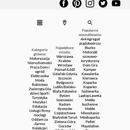
Popularne
wyszukiwania:
4x4
Agregat
prądotwórczy
Największe
Biurko
Kategorie
miasta:
Motocykl
główne:
Warszawa
szosowo-
Motoryzacja
Kraków
turystyczny
Nieruchomości
Wrocław
Dom
Gra
Praca
Dom i
Poznań
Łódź
Kamper
ogród
Gdańsk
Gdynia
Kawalerka
Elektronika
Szczecin
Kierowca
Moda
Bydgoszcz
Koparka
Rolnictwo
Lublin
Bielsko-
Koparko
Zwierzęta
Dla
Biała
Katowice
ładowarka
dzieci
Sport i
Bytom
Laptop
Laweta
Turystyka
Sosnowiec
Meble
Muzyka i
Radom
kuchenne
Edukacja
Rzeszów
Meble
Usługi i firmy
Częstochowa
Mieszkanie
Noclegi
Białystok
Toruń
Minikoparka
Oddam za
Zielona Góra
Pellet
darmo
Gorzów
Playstation
Kolekcje i