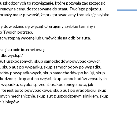
szkodzonych to rozwiązanie, które pozwala zaoszczędzić
kurencyjne ceny, dostosowane do stanu Twojego pojazdu.
branży masz pewność, że przeprowadzimy transakcję szybko
by dowiedzieć się więcej! Oferujemy szybkie terminy i
do Twoich potrzeb.
ać wstępną wycenę lub umówić się na odbiór auta.
szej stronie internetowej:
dkowych.pl/
 aut uszkodzonych, skup samochodów powypadkowych,
 skup aut po wypadku, skup samochodów po wypadku,
jazdów powypadkowych, skup samochodów po kolizji, skup
kodzone, skup aut na części, skup samochodów zepsutych,
ypadku, szybka sprzedaż uszkodzonego auta, jak
arte jest auto powypadkowe, skup aut po gradobiciu, skup
onych mechanicznie, skup aut z uszkodzonym silnikiem, skup
nią biegów