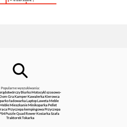
Popularne wyszukiwania:
prądotwórczy
Biurko
Motocykl szosowo-
Dom
Gra
Kamper
Kawalerka
Kierowca
parko ładowarka
Laptop
Laweta
Meble
Meble
Mieszkanie
Minikoparka
Pellet
raca
Przyczepa kempingowa
Przyczepa
PS4
Puzzle
Quad
Rower
Kosiarka
Szafa
Traktorek
Tokarka