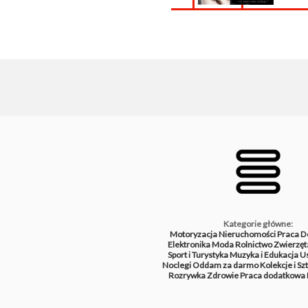
Kategorie główne:
Motoryzacja
Nieruchomości
Praca
D
Elektronika
Moda
Rolnictwo
Zwierzęt
Sport i Turystyka
Muzyka i Edukacja
Us
Noclegi
Oddam za darmo
Kolekcje i Sz
Rozrywka
Zdrowie
Praca dodatkowa