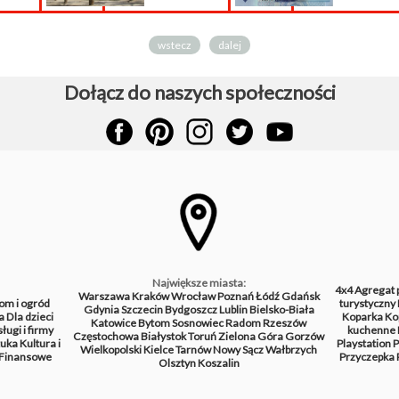
wstecz
dalej
Dołącz do naszych społeczności
Największe miasta:
4x4
Agregat 
Warszawa
Kraków
Wrocław
Poznań
Łódź
Gdańsk
om i ogród
turystyczny
Gdynia
Szczecin
Bydgoszcz
Lublin
Bielsko-Biała
a
Dla dzieci
Koparka
Ko
Katowice
Bytom
Sosnowiec
Radom
Rzeszów
ługi i firmy
kuchenne
Częstochowa
Białystok
Toruń
Zielona Góra
Gorzów
tuka
Kultura i
Playstation
P
Wielkopolski
Kielce
Tarnów
Nowy Sącz
Wałbrzych
Finansowe
Przyczepka
Olsztyn
Koszalin