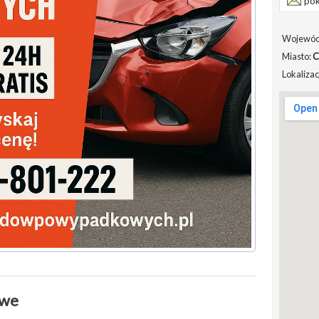
pok
Wojewód
Miasto:
C
Lokalizac
owe