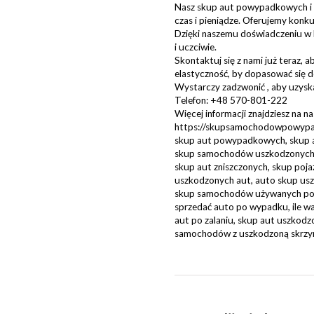
Nasz skup aut powypadkowych i u
czas i pieniądze. Oferujemy kon
Dzięki naszemu doświadczeniu w 
i uczciwie.
Skontaktuj się z nami już teraz, a
elastyczność, by dopasować się 
Wystarczy zadzwonić , aby uzysk
Telefon: +48 570-801-222
Więcej informacji znajdziesz na na
https://skupsamochodowpowypa
skup aut powypadkowych, skup
skup samochodów uszkodzonych,
skup aut zniszczonych, skup po
uszkodzonych aut, auto skup usz
skup samochodów używanych po w
sprzedać auto po wypadku, ile w
aut po zalaniu, skup aut uszkodz
samochodów z uszkodzoną skrzy