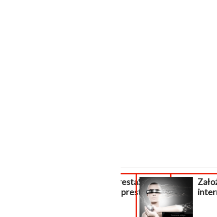
Pomoc PrestaShop,
Założen
wsparcie prestashop
intern