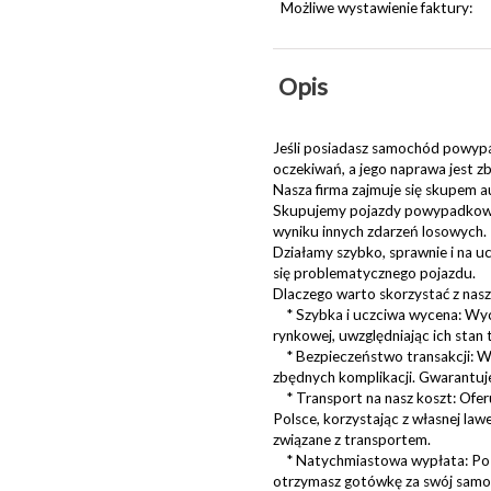
Możliwe wystawienie faktury:
Opis
Jeśli posiadasz samochód powypa
oczekiwań, a jego naprawa jest z
Nasza firma zajmuje się skupem au
Skupujemy pojazdy powypadkowe, 
wyniku innych zdarzeń losowych.
Działamy szybko, sprawnie i na u
się problematycznego pojazdu.
Dlaczego warto skorzystać z nasz
* Szybka i uczciwa wycena: Wyc
rynkowej, uwzględniając ich stan 
* Bezpieczeństwo transakcji: Wsz
zbędnych komplikacji. Gwarantuje
* Transport na nasz koszt: Ofer
Polsce, korzystając z własnej law
związane z transportem.
* Natychmiastowa wypłata: Po 
otrzymasz gotówkę za swój samo