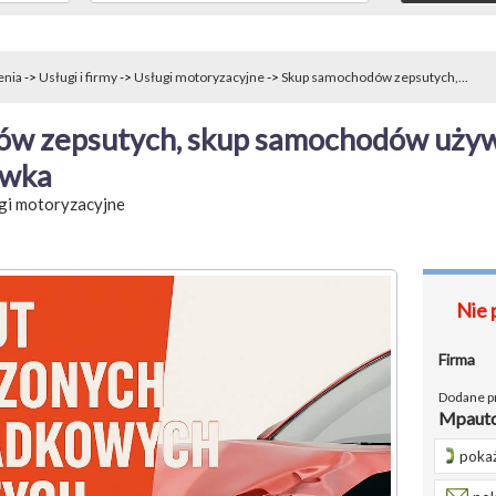
enia
->
Usługi i firmy
->
Usługi motoryzacyjne
->
Skup samochodów zepsutych,...
w zepsutych, skup samochodów używ
ówka
gi motoryzacyjne
Nie 
Firma
Dodane p
Mpaut
pokaż