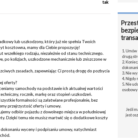
tak
Przest
bezpi
transa
dkowy lub uszkodzony, który już nie spełnia Twoich
byt kosztowna, mamy dla Ciebie propozycję!
1. Umów s
t wszelkiego rodzaju, niezależnie od stanu technicznego.
drugą str
po kolizjach, uszkodzone mechanicznie lub zniszczone w
2. Konie
dokonani
czciwych zasadach, zapewniając Ci prostą drogę do pozbycia
3. Nie w
4. Nigdy 
ej oferty?
5. Nie u
eniamy samochody na podstawie ich aktualnej wartości
osobowyc
techniczny, rocznik, markę oraz stopień uszkodzeń.
ystkie formalności są załatwiane profesjonalnie, bez
my przejrzystość oferty i umowy.
Jeśli m
ujemy odbiór pojazdu z dowolnego miejsca w południowej
jest os
ety. Dzięki temu nie musisz martwić się o dodatkowe koszty
dokonaniu wyceny i podpisaniu umowy, natychmiast
chód.