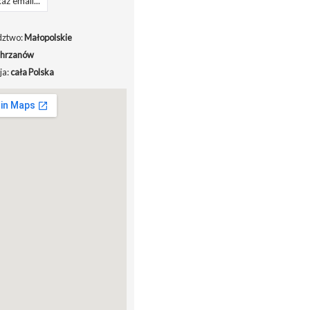
aż email...
ztwo:
Małopolskie
hrzanów
ja:
cała Polska