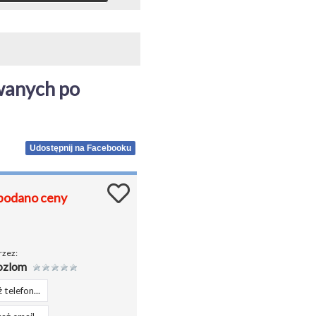
anych po 
Udostępnij na Facebooku
podano ceny
rzez:
ozlom
 telefon...