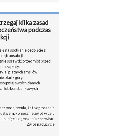
rzegaj kilka zasad
eczeństwa podczas
kcji
ię na spotkanie osobiście z
oną transakcji
cznie sprawdź przedmiot przed
em zapłaty.
ysyłaj płatnych sms-ów
nie płać z góry.
dostępniaj swoich danych
h lub kont bankowych
asz podejrzenia, że to ogłoszenie
zustwem, koniecznie zgłoś w celu
usunięcia ogłoszenia z serwisu!
Zgłoś nadużycie