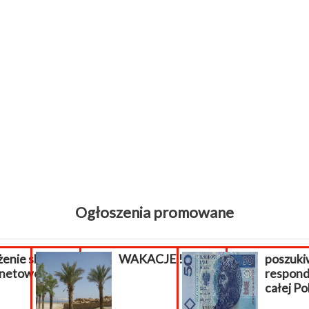
Ogłoszenia promowane
ie sklepu
WAKACJE !!!
poszukiwa
etowego.
respondenc
całej Polsk