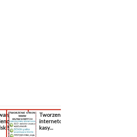
ni
Tworzenie stron
Aktualizacja
i z
internetowych
PrestaShop, migrac
i!
kasy...