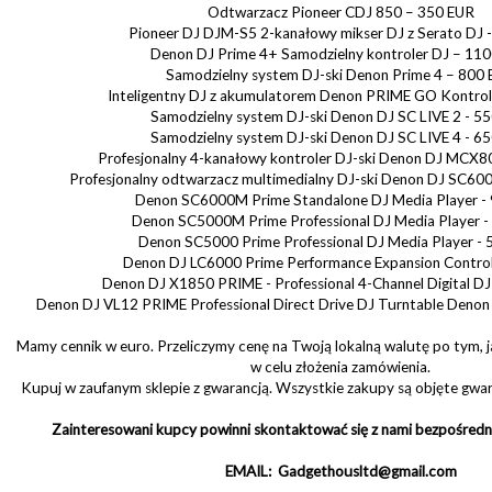
Odtwarzacz Pioneer CDJ 850 – 350 EUR
Pioneer DJ DJM-S5 2-kanałowy mikser DJ z Serato DJ 
Denon DJ Prime 4+ Samodzielny kontroler DJ – 11
Samodzielny system DJ-ski Denon Prime 4 – 800
Inteligentny DJ z akumulatorem Denon PRIME GO Kontrol
Samodzielny system DJ-ski Denon DJ SC LIVE 2 - 5
Samodzielny system DJ-ski Denon DJ SC LIVE 4 - 6
Profesjonalny 4-kanałowy kontroler DJ-ski Denon DJ MCX8
Profesjonalny odtwarzacz multimedialny DJ-ski Denon DJ SC60
Denon SC6000M Prime Standalone DJ Media Player -
Denon SC5000M Prime Professional DJ Media Player -
Denon SC5000 Prime Professional DJ Media Player -
Denon DJ LC6000 Prime Performance Expansion Control
Denon DJ X1850 PRIME - Professional 4-Channel Digital DJ
Denon DJ VL12 PRIME Professional Direct Drive DJ Turntable Deno
Mamy cennik w euro. Przeliczymy cenę na Twoją lokalną walutę po tym, ja
w celu złożenia zamówienia.
Kupuj w zaufanym sklepie z gwarancją. Wszystkie zakupy są objęte gwar
Zainteresowani kupcy powinni skontaktować się z nami bezpośredn
EMAIL: Gadgethousltd@gmail.com