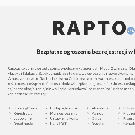
Bezpłatne ogłoszenia bez rejestracji w 
Rapto.pl to darmowe ogłoszenia w polsce w kategoriach: Moda, Zwierzęta, Dla D
Muzyka i Edukacja. Szybko znajdziesz tu ciekawe ogłoszenia i łatwo skontaktu
W naszym serwisie Rapto.pl czeka na Ciebie praca biurowa, mieszkania, pokoje
Jeśli chcesz coś sprzedać - prosto dodasz bezpłatne ogłoszenia. Chcesz coś kupi
najlepsze okazje, taniej niż w sklepie. Sprzedawaj, co chcesz i za ile chcesz cał
konieczności rejestracji!
Strona główna
Dodaj ogłoszenie
Aktualności
Polityk
Rejestracja
Moje ogłoszenia
Pomoc
Płatnoś
Logowanie
Ustawienia konta
O nas
Progra
Reset hasła
Kanał RSS
Regulamin
Kontak