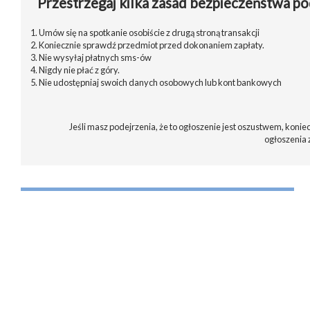
Przestrzegaj kilka zasad bezpieczeństwa po
1. Umów się na spotkanie osobiście z drugą stroną transakcji
2. Koniecznie sprawdź przedmiot przed dokonaniem zapłaty.
3. Nie wysyłaj płatnych sms-ów
4. Nigdy nie płać z góry.
5. Nie udostępniaj swoich danych osobowych lub kont bankowych
Jeśli masz podejrzenia, że to ogłoszenie jest oszustwem, koniec
ogłoszenia 