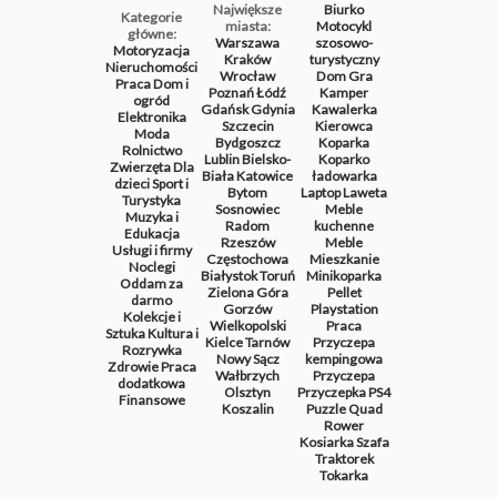
Największe
Biurko
Kategorie
miasta:
Motocykl
główne:
Warszawa
szosowo-
Motoryzacja
Kraków
turystyczny
Nieruchomości
Wrocław
Dom
Gra
Praca
Dom i
Poznań
Łódź
Kamper
ogród
Gdańsk
Gdynia
Kawalerka
Elektronika
Szczecin
Kierowca
Moda
Bydgoszcz
Koparka
Rolnictwo
Lublin
Bielsko-
Koparko
Zwierzęta
Dla
Biała
Katowice
ładowarka
dzieci
Sport i
Bytom
Laptop
Laweta
Turystyka
Sosnowiec
Meble
Muzyka i
Radom
kuchenne
Edukacja
Rzeszów
Meble
Usługi i firmy
Częstochowa
Mieszkanie
Noclegi
Białystok
Toruń
Minikoparka
Oddam za
Zielona Góra
Pellet
darmo
Gorzów
Playstation
Kolekcje i
Wielkopolski
Praca
Sztuka
Kultura i
Kielce
Tarnów
Przyczepa
Rozrywka
Nowy Sącz
kempingowa
Zdrowie
Praca
Wałbrzych
Przyczepa
dodatkowa
Olsztyn
Przyczepka
PS4
Finansowe
Koszalin
Puzzle
Quad
Rower
Kosiarka
Szafa
Traktorek
Tokarka