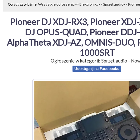
Oglądasz właśnie:
Wszystkie ogłoszenia
->
Elektronika
->
Sprzęt audio
->
Pionee
Pioneer DJ XDJ-RX3, Pioneer XDJ-X
DJ OPUS-QUAD, Pioneer DDJ-F
AlphaTheta XDJ-AZ, OMNIS-DUO, P
1000SRT
Ogłoszenie w kategorii:
Sprzęt audio
-
No
Udostępnij na Facebooku