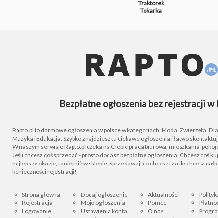
Traktorek
Tokarka
Bezpłatne ogłoszenia bez rejestracji w 
Rapto.pl to darmowe ogłoszenia w polsce w kategoriach: Moda, Zwierzęta, Dla D
Muzyka i Edukacja. Szybko znajdziesz tu ciekawe ogłoszenia i łatwo skontaktu
W naszym serwisie Rapto.pl czeka na Ciebie praca biurowa, mieszkania, pokoje
Jeśli chcesz coś sprzedać - prosto dodasz bezpłatne ogłoszenia. Chcesz coś kupi
najlepsze okazje, taniej niż w sklepie. Sprzedawaj, co chcesz i za ile chcesz cał
konieczności rejestracji!
Strona główna
Dodaj ogłoszenie
Aktualności
Polityk
Rejestracja
Moje ogłoszenia
Pomoc
Płatnoś
Logowanie
Ustawienia konta
O nas
Progra