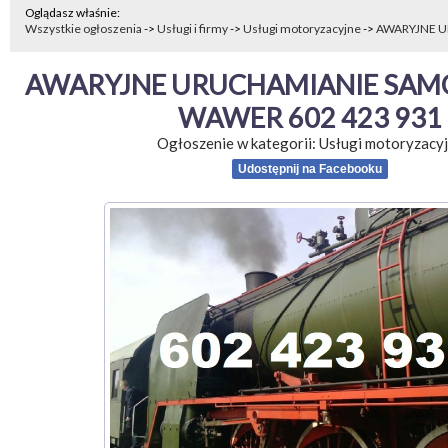
Oglądasz właśnie:
Wszystkie ogłoszenia
->
Usługi i firmy
->
Usługi motoryzacyjne
->
AWARYJNE U
AWARYJNE URUCHAMIANIE SA
WAWER 602 423 931
Ogłoszenie w kategorii:
Usługi motoryzacy
Udostępnij na Facebooku