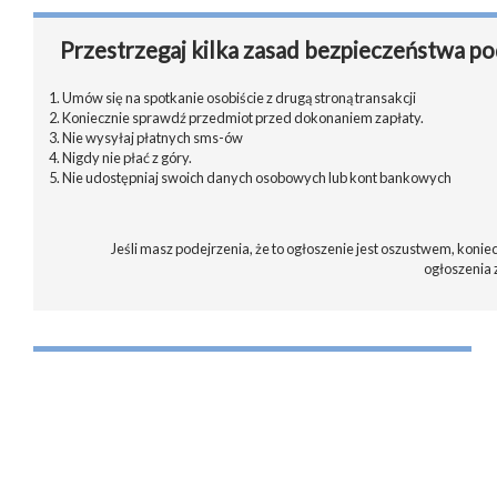
Przestrzegaj kilka zasad bezpieczeństwa po
1. Umów się na spotkanie osobiście z drugą stroną transakcji
2. Koniecznie sprawdź przedmiot przed dokonaniem zapłaty.
3. Nie wysyłaj płatnych sms-ów
4. Nigdy nie płać z góry.
5. Nie udostępniaj swoich danych osobowych lub kont bankowych
Jeśli masz podejrzenia, że to ogłoszenie jest oszustwem, koniec
ogłoszenia 