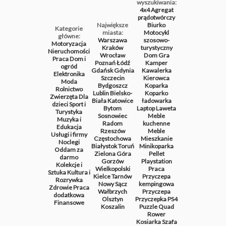
wyszukiwania:
4x4
Agregat
prądotwórczy
Największe
Biurko
Kategorie
miasta:
Motocykl
główne:
Warszawa
szosowo-
Motoryzacja
Kraków
turystyczny
Nieruchomości
Wrocław
Dom
Gra
Praca
Dom i
Poznań
Łódź
Kamper
ogród
Gdańsk
Gdynia
Kawalerka
Elektronika
Szczecin
Kierowca
Moda
Bydgoszcz
Koparka
Rolnictwo
Lublin
Bielsko-
Koparko
Zwierzęta
Dla
Biała
Katowice
ładowarka
dzieci
Sport i
Bytom
Laptop
Laweta
Turystyka
Sosnowiec
Meble
Muzyka i
Radom
kuchenne
Edukacja
Rzeszów
Meble
Usługi i firmy
Częstochowa
Mieszkanie
Noclegi
Białystok
Toruń
Minikoparka
Oddam za
Zielona Góra
Pellet
darmo
Gorzów
Playstation
Kolekcje i
Wielkopolski
Praca
Sztuka
Kultura i
Kielce
Tarnów
Przyczepa
Rozrywka
Nowy Sącz
kempingowa
Zdrowie
Praca
Wałbrzych
Przyczepa
dodatkowa
Olsztyn
Przyczepka
PS4
Finansowe
Koszalin
Puzzle
Quad
Rower
Kosiarka
Szafa