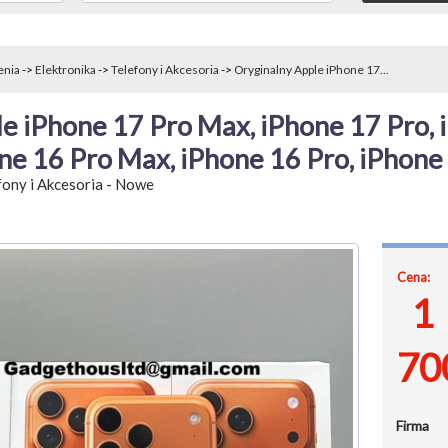
enia
->
Elektronika
->
Telefony i Akcesoria
->
Oryginalny Apple iPhone 17...
e iPhone 17 Pro Max, iPhone 17 Pro, i
one 16 Pro Max, iPhone 16 Pro, iPhone
fony i Akcesoria
-
Nowe
Cena:
1
70
Firma