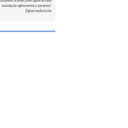
zustwem, koniecznie zgłoś w celu
usunięcia ogłoszenia z serwisu!
Zgłoś nadużycie