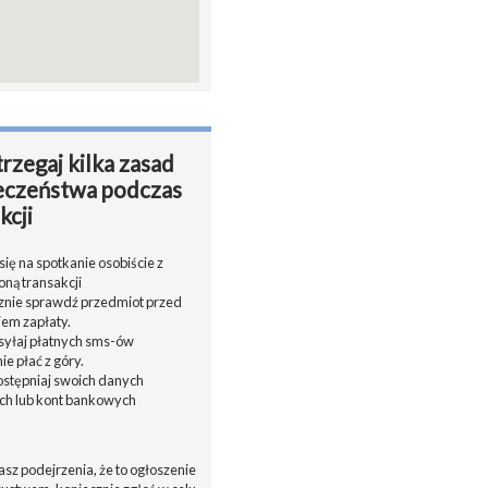
rzegaj kilka zasad
eczeństwa podczas
kcji
ię na spotkanie osobiście z
oną transakcji
cznie sprawdź przedmiot przed
em zapłaty.
ysyłaj płatnych sms-ów
nie płać z góry.
dostępniaj swoich danych
h lub kont bankowych
asz podejrzenia, że to ogłoszenie