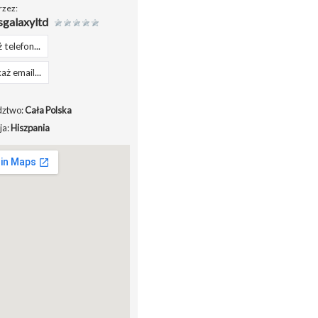
rzez:
sgalaxyltd
 telefon...
aż email...
ztwo:
Cała Polska
ja:
Hiszpania