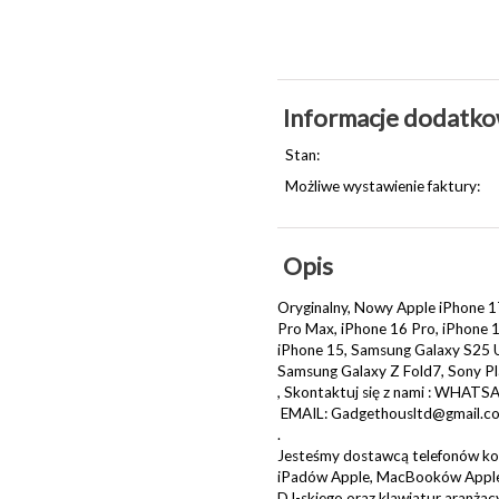
Informacje dodatk
Stan:
Możliwe wystawienie faktury:
Opis
Oryginalny, Nowy Apple iPhone 17
Pro Max, iPhone 16 Pro, iPhone 1
iPhone 15, Samsung Galaxy S25 U
Samsung Galaxy Z Fold7, Sony Pl
, Skontaktuj się z nami : WHA
EMAIL: Gadgethousltd@gmail.c
.
Jesteśmy dostawcą telefonów kom
iPadów Apple, MacBooków Apple, 
DJ-skiego oraz klawiatur aranżac