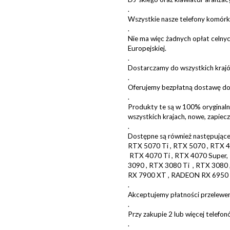
.
Wszystkie nasze telefony komór
.
Nie ma więc żadnych opłat celnyc
Europejskiej.
.
Dostarczamy do wszystkich krajó
.
Oferujemy bezpłatną dostawę do 
.
Produkty te są w 100% oryginaln
wszystkich krajach, nowe, zapie
.
Dostępne są również następujące
RTX 5070 Ti , RTX 5070 , RTX 4
RTX 4070 Ti , RTX 4070 Super,
3090 , RTX 3080 Ti , RTX 3080 
RX 7900 XT , RADEON RX 6950 
.
Akceptujemy płatności przelew
.
Przy zakupie 2 lub więcej telef
.