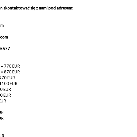
n skontaktować się z nami pod adresem:
om
.com
5577
 = 770 EUR
 = 870 EUR
 970 EUR
 1100 EUR
80 EUR
60 EUR
EUR
UR
UR
UR