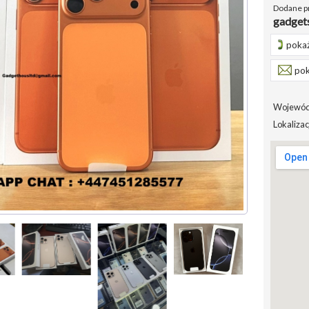
Dodane p
gadget
pokaż
pok
Wojewód
Lokalizac