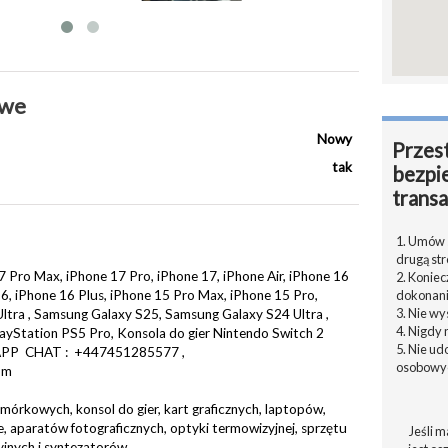
owe
Nowy
Przest
tak
bezpi
transa
1. Umów s
drugą str
 Pro Max, iPhone 17 Pro, iPhone 17, iPhone Air, iPhone 16
2. Konie
6, iPhone 16 Plus, iPhone 15 Pro Max, iPhone 15 Pro,
dokonani
3. Nie w
ltra , Samsung Galaxy S25, Samsung Galaxy S24 Ultra ,
4. Nigdy 
ayStation PS5 Pro, Konsola do gier Nintendo Switch 2
5. Nie u
TSAPP CHAT : +447451285577 ,
osobowyc
om
órkowych, konsol do gier, kart graficznych, laptopów,
aparatów fotograficznych, optyki termowizyjnej, sprzętu
Jeśli m
yjnych i syntezatorów.