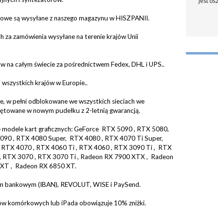
jest os
kowe są wysyłane z naszego magazynu w HISZPANII.
h za zamówienia wysyłane na terenie krajów Unii
w na całym świecie za pośrednictwem Fedex, DHL i UPS..
wszystkich krajów w Europie..
e, w pełni odblokowane we wszystkich sieciach we
czętowane w nowym pudełku z 2-letnią gwarancją.
 modele kart graficznych: GeForce RTX 5090 , RTX 5080,
090 , RTX 4080 Super, RTX 4080 , RTX 4070 Ti Super,
 RTX 4070 , RTX 4060 Ti , RTX 4060 , RTX 3090 Ti , RTX
, RTX 3070 , RTX 3070 Ti , Radeon RX 7900 XTX , Radeon
XT , Radeon RX 6850 XT.
em bankowym (IBAN), REVOLUT, WISE i PaySend.
onów komórkowych lub iPada obowiązuje 10% zniżki.