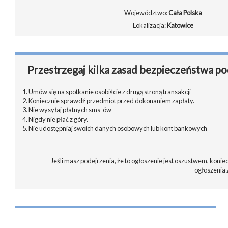
Województwo:
Cała Polska
Lokalizacja:
Katowice
Przestrzegaj kilka zasad bezpieczeństwa po
1. Umów się na spotkanie osobiście z drugą stroną transakcji
2. Koniecznie sprawdź przedmiot przed dokonaniem zapłaty.
3. Nie wysyłaj płatnych sms-ów
4. Nigdy nie płać z góry.
5. Nie udostępniaj swoich danych osobowych lub kont bankowych
Jeśli masz podejrzenia, że to ogłoszenie jest oszustwem, koniec
ogłoszenia 