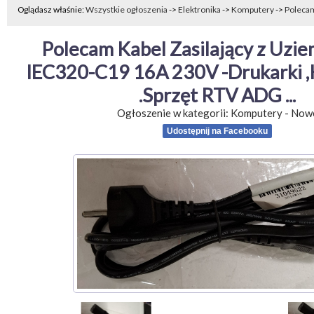
Oglądasz właśnie:
Wszystkie ogłoszenia
->
Elektronika
->
Komputery
->
Polecam 
Polecam Kabel Zasilający z Uziem
IEC320-C19 16A 230V -Drukarki ,
.Sprzęt RTV ADG ...
Ogłoszenie w kategorii:
Komputery
-
Now
Udostępnij na Facebooku