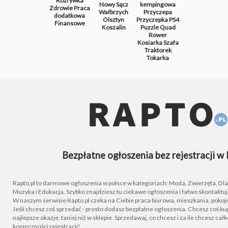
Rozrywka
Nowy Sącz
kempingowa
Zdrowie
Praca
Wałbrzych
Przyczepa
dodatkowa
Olsztyn
Przyczepka
PS4
Finansowe
Koszalin
Puzzle
Quad
Rower
Kosiarka
Szafa
Traktorek
Tokarka
Bezpłatne ogłoszenia bez rejestracji w 
Rapto.pl to darmowe ogłoszenia w polsce w kategoriach: Moda, Zwierzęta, Dla D
Muzyka i Edukacja. Szybko znajdziesz tu ciekawe ogłoszenia i łatwo skontaktu
W naszym serwisie Rapto.pl czeka na Ciebie praca biurowa, mieszkania, pokoje
Jeśli chcesz coś sprzedać - prosto dodasz bezpłatne ogłoszenia. Chcesz coś kupi
najlepsze okazje, taniej niż w sklepie. Sprzedawaj, co chcesz i za ile chcesz cał
konieczności rejestracji!