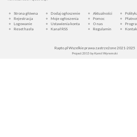
Strona główna
Dodaj ogłoszenie
Aktualności
Polityk
Rejestracja
Moje ogłoszenia
Pomoc
Płatnoś
Logowanie
Ustawienia konta
O nas
Progra
Reset hasła
Kanał RSS
Regulamin
Kontak
Rapto.pl Wszelkie prawa zastrzeżone 2021-2025
Project 2015 by
Kamil Wyremski