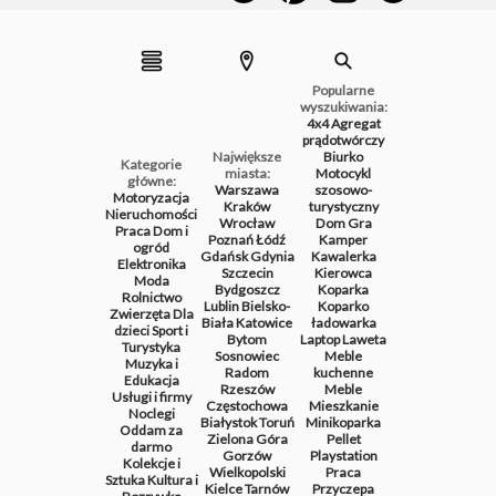
Popularne
wyszukiwania:
4x4
Agregat
prądotwórczy
Największe
Biurko
Kategorie
miasta:
Motocykl
główne:
Warszawa
szosowo-
Motoryzacja
Kraków
turystyczny
Nieruchomości
Wrocław
Dom
Gra
Praca
Dom i
Poznań
Łódź
Kamper
ogród
Gdańsk
Gdynia
Kawalerka
Elektronika
Szczecin
Kierowca
Moda
Bydgoszcz
Koparka
Rolnictwo
Lublin
Bielsko-
Koparko
Zwierzęta
Dla
Biała
Katowice
ładowarka
dzieci
Sport i
Bytom
Laptop
Laweta
Turystyka
Sosnowiec
Meble
Muzyka i
Radom
kuchenne
Edukacja
Rzeszów
Meble
Usługi i firmy
Częstochowa
Mieszkanie
Noclegi
Białystok
Toruń
Minikoparka
Oddam za
Zielona Góra
Pellet
darmo
Gorzów
Playstation
Kolekcje i
Wielkopolski
Praca
Sztuka
Kultura i
Kielce
Tarnów
Przyczepa